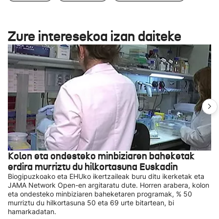
Zure interesekoa izan daiteke
Kolon eta ondesteko minbiziaren baheketak
erdira murriztu du hilkortasuna Euskadin
Biogipuzkoako eta EHUko ikertzaileak buru ditu ikerketak eta
JAMA Network Open-en argitaratu dute. Horren arabera, kolon
eta ondesteko minbiziaren baheketaren programak, % 50
murriztu du hilkortasuna 50 eta 69 urte bitartean, bi
hamarkadatan.