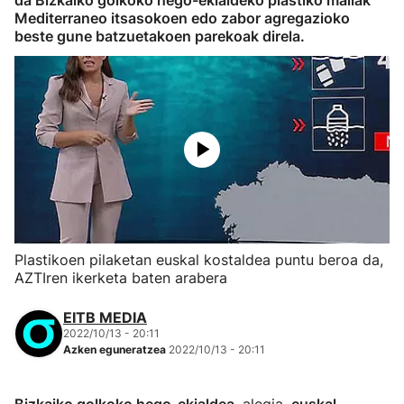
da Bizkaiko golkoko hego-ekialdeko plastiko mailak
Mediterraneo itsasokoen edo zabor agregazioko
beste gune batzuetakoen parekoak direla.
Plastikoen pilaketan euskal kostaldea puntu beroa da,
AZTIren ikerketa baten arabera
EITB MEDIA
2022/10/13 - 20:11
Azken eguneratzea
2022/10/13 - 20:11