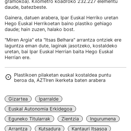
gramokoa). Kilometro koadroko 232.227 elementu
daude, batezbeste.
Gainera, datuen arabera, Ipar Euskal Herriko uretan
Hego Euskal Herrikoetan baino plastiko gehiago
daude; hain zuzen, halako bost.
"Miren Argia" eta "Itsas Belhara" arrantza ontziek ere
laguntza eman dute, laginak jasotzeko, kostaldeko
uretan, bai Ipar Euskal Herrian baita Hego Euskal
Herrian ere.
Plastikoen pilaketan euskal kostaldea puntu
beroa da, AZTIren ikerketa baten arabera
Gizartea
Iparralde
Euskal Autonomia Erkidegoa
Eguneko Titularrak
Zientzia
Ingurumena
Arrantza
Kutsadura
Kantauri Itsasoa