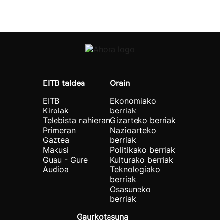
EITB taldea
Orain
EITB
Ekonomiako
Kirolak
berriak
Telebista nahieran
Gizarteko berriak
Primeran
Nazioarteko
Gaztea
berriak
Makusi
Politikako berriak
Guau - Gure
Kulturako berriak
Audioa
Teknologiako
berriak
Osasuneko
berriak
Gaurkotasuna