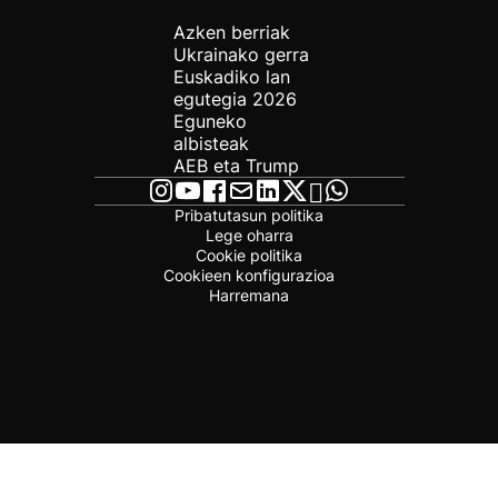
Azken berriak
Ukrainako gerra
Euskadiko lan
egutegia 2026
Eguneko
albisteak
AEB eta Trump
Pribatutasun politika
Lege oharra
Cookie politika
Cookieen konfigurazioa
Harremana