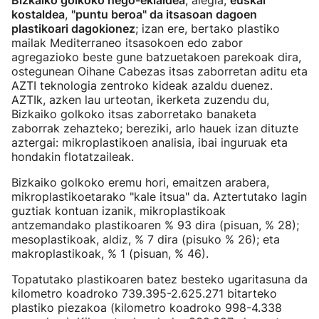
Bizkaiko golkoko hego-ekialdea
, alegia,
euskal
kostaldea
,
"puntu beroa" da itsasoan dagoen
plastikoari dagokionez
; izan ere, bertako plastiko
mailak Mediterraneo itsasokoen edo zabor
agregazioko beste gune batzuetakoen parekoak dira,
ostegunean Oihane Cabezas itsas zaborretan aditu eta
AZTI teknologia zentroko kideak azaldu duenez.
AZTIk, azken lau urteotan, ikerketa zuzendu du,
Bizkaiko golkoko itsas zaborretako banaketa
zaborrak zehazteko; bereziki, arlo hauek izan dituzte
aztergai: mikroplastikoen analisia, ibai inguruak eta
hondakin flotatzaileak.
Bizkaiko golkoko eremu hori, emaitzen arabera,
mikroplastikoetarako "kale itsua" da. Aztertutako lagin
guztiak kontuan izanik, mikroplastikoak
antzemandako plastikoaren % 93 dira (pisuan, % 28);
mesoplastikoak, aldiz, % 7 dira (pisuko % 26); eta
makroplastikoak, % 1 (pisuan, % 46).
Topatutako plastikoaren batez besteko ugaritasuna da
kilometro koadroko 739.395-2.625.271 bitarteko
plastiko piezakoa (kilometro koadroko 998-4.338