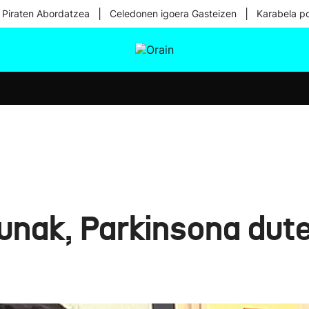
|
|
 Piraten Abordatzea
Celedonen igoera Gasteizen
Karabela p
tura
Ikusmiran
Egural
Osasuna
Teknologia
sunak, Parkinsona dut