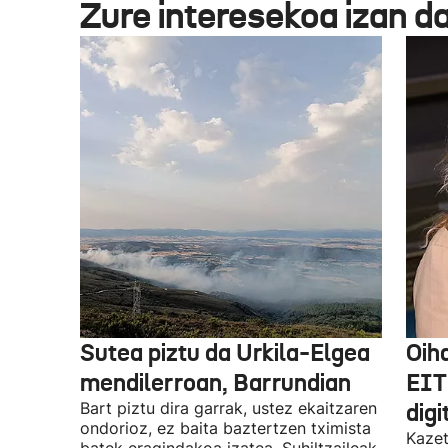
Zure interesekoa izan d
Sutea piztu da Urkila-Elgea
Oih
mendilerroan, Barrundian
EIT
Bart piztu dira garrak, ustez ekaitzaren
digi
ondorioz, ez baita baztertzen tximista
Kazet