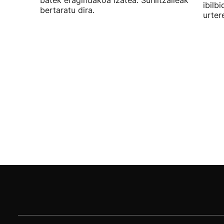
batek eragindakoa izatea. Suhiltzaileak
ibilb
bertaratu dira.
urter