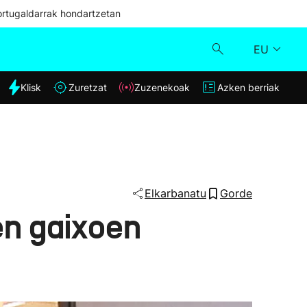
ortugaldarrak hondartzetan
EU
dia
Klisk
Zuretzat
Zuzenekoak
Azken berriak
Klisk
Zuzenekoak
Zuretzat
Elkarbanatu
Gorde
en gaixoen
Azken berriak