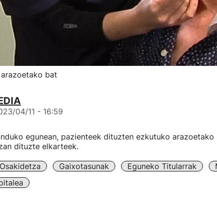
n arazoetako bat
EDIA
023/04/11 - 16:59
nduko egunean, pazienteek dituzten ezkutuko arazoetako
zan dituzte elkarteek.
Osakidetza
Gaixotasunak
Eguneko Titularrak
italea