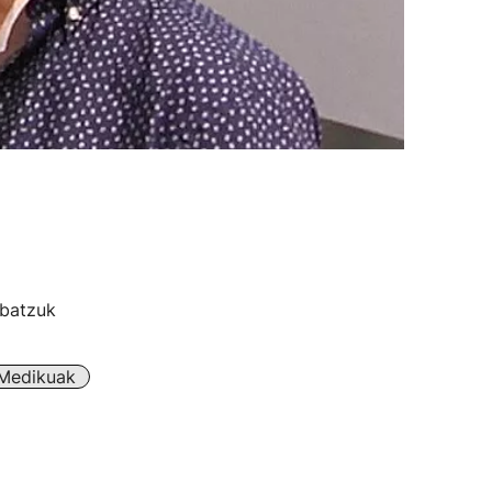
 batzuk
Medikuak