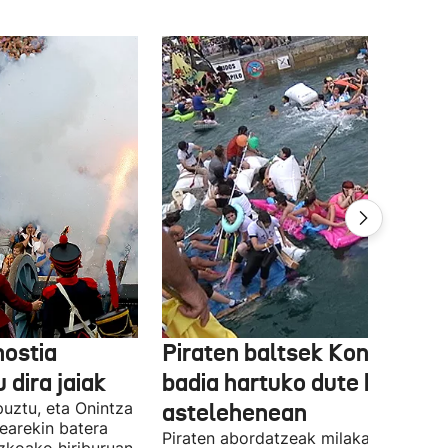
ostia
Piraten baltsek Kontxako
 dira jaiak
badia hartuko dute berriro
puztu, eta Onintza
astelehenean
earekin batera
Piraten abordatzeak milaka parte-