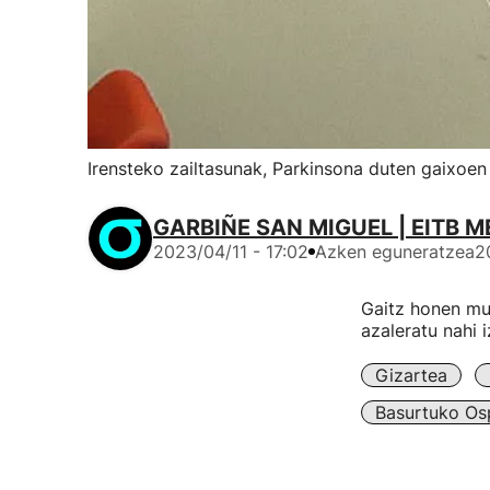
Irensteko zailtasunak, Parkinsona duten gaixoe
GARBIÑE SAN MIGUEL | EITB M
2023/04/11 - 17:02
Azken eguneratzea
2
Gaitz honen mu
azaleratu nahi i
Gizartea
Basurtuko Osp