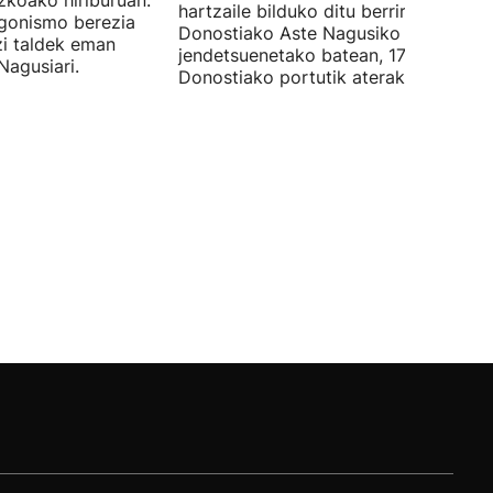
zkoako hiriburuan.
hartzaile bilduko ditu berriro
gonismo berezia
Donostiako Aste Nagusiko hitzordu
tzi taldek eman
jendetsuenetako batean, 17:00etan,
Nagusiari.
Donostiako portutik aterako baitira.