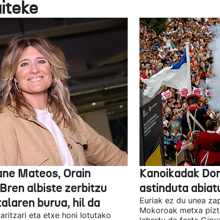
aiteke
ane Mateos, Orain
Kanoikadak Don
Bren albiste zerbitzu
astinduta abiatu
talaren burua, hil da
Euriak ez du unea za
Mokoroak metxa pizt
aritzari eta etxe honi lotutako