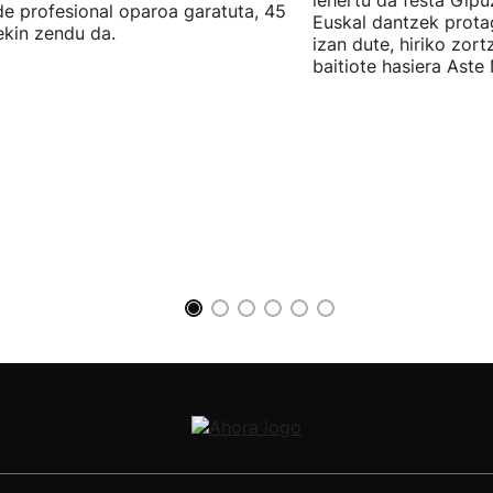
lehertu da festa Gipu
ide profesional oparoa garatuta, 45
Euskal dantzek prota
ekin zendu da.
izan dute, hiriko zor
baitiote hasiera Aste 