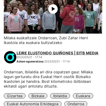
Milaka euskaltzale Ondarroan, Zubi Zahar Herri
Ikastola eta euskara bultzatzeko
LEIRE ELUSTONDO QUIÑONES | EITB MEDIA
2023/05/21 - 17:14
Azken eguneratzea
2023/05/21 - 17:14
Ondarroan, Ibilaldia ari dira ospatzen gaur. Milaka
lagun gerturatu dira Euskal Herri osotik Bizkaiko
Ikastolen jai handira. Bost kilometroko ibilbidean
ekitaldi ugari antolatu dituzte.
Gizartea
Bizkaia
Ibilaldia
Euskara
Euskal Autonomia Erkidegoa
Ondarroa