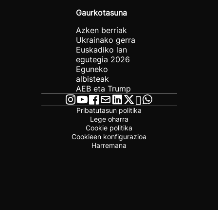
Gaurkotasuna
Azken berriak
Ukrainako gerra
Euskadiko lan
egutegia 2026
Eguneko
albisteak
AEB eta Trump
Pribatutasun politika
Lege oharra
Cookie politika
Cookieen konfigurazioa
Harremana