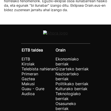
horrelako fenomenorik. Eguzki-eklipse osoa ilunabarrean hasiko
da, eta egunak "bi ilunabar" izango ditu. Eklipsea Orain.eus-en
bidez zuzenean jarraitu ahal izango da.
EITB taldea
Orain
EITB
Ekonomiako
Kirolak
berriak
Telebista nahieran
Gizarteko berriak
Primeran
Nazioarteko
Gaztea
berriak
Makusi
Politikako berriak
Guau - Gure
Kulturako berriak
Audioa
Teknologiako
berriak
Osasuneko
berriak