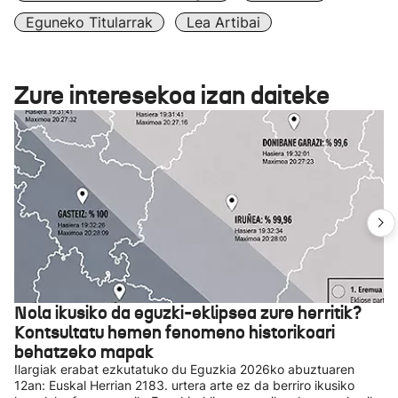
Eguneko Titularrak
Lea Artibai
Zure interesekoa izan daiteke
Nola ikusiko da eguzki-eklipsea zure herritik?
Kontsultatu hemen fenomeno historikoari
behatzeko mapak
Ilargiak erabat ezkutatuko du Eguzkia 2026ko abuztuaren
12an: Euskal Herrian 2183. urtera arte ez da berriro ikusiko