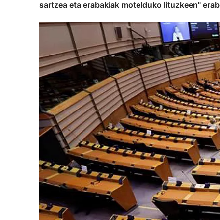
sartzea eta erabakiak motelduko lituzkeen" erab