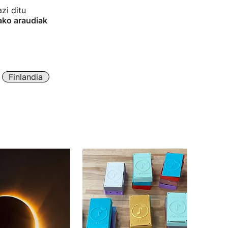
zi ditu
ako araudiak
Finlandia