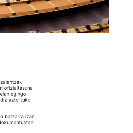
 zalantzak
ri
ofizialtasuna
selan egingo
ldiz aztertuko
o batzarra izan
o dokumentuetan