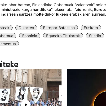
tako ohar batean, Finlandiako Gobernuak "zalantzak" adiera
dministrazio karga handituko" lukeen
eta,
"ziurrenik, Europ
 indarrean sartzea moltelduko" lukeen
erabakiaren aurrean.
steak
Gizartea
Europar Batasuna
Euskara
obernua
Espainia
Eguneko Titularrak
Suedia
lamentua
aiteke