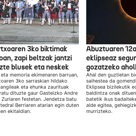
txoaren 3ko biktimak
Abuztuaren 12a
an, zapi beltzak jantzi
eklipseaz segu
uzte blusek eta neskek
gozatzeko aho
 eta memoria ekimenaren barruan,
Ahal den guztietan bi
oaren 3ko sarraskian hildako
saihestea da gomendi
langileak eta ehunka zaurituak
Eklipsea bizilekutik 
atu dituzte gaur Gasteizko Andre
baldintza onak dituen
 Zuriaren festetan. Jendetza batu
batetik ikus badaitek
tedral Berriaren atarian egin duten
alde egitea, gehiegiz
en ekitaldian.
murrizteko.