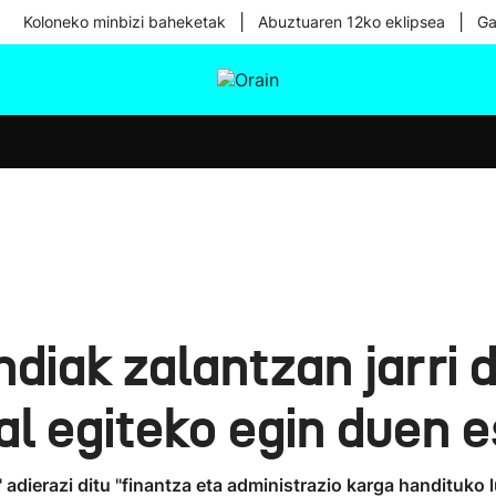
|
|
Koloneko minbizi baheketak
Abuztuaren 12ko eklipsea
Ga
tura
Ikusmiran
Egural
Osasuna
Teknologia
ndiak zalantzan jarri 
al egiteko egin duen 
adierazi ditu "finantza eta administrazio karga handituko 