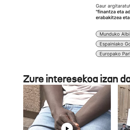
Gaur argitaratu
"finantza eta a
erabakitzea eta
Munduko Albi
Espainiako G
Europako Par
Zure interesekoa izan d