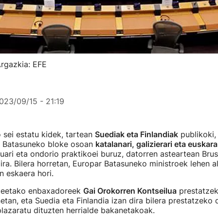
Argazkia: EFE
023/09/15 - 21:19
sei estatu kidek, tartean
Suediak eta Finlandiak
publikoki,
r Batasuneko bloke osoan
katalanari, galizierari eta euskara
ari eta ondorio praktikoei buruz, datorren asteartean Bru
gira. Bilera horretan, Europar Batasuneko ministroek lehen a
n eskaera hori.
ideetako enbaxadoreek
Gai Orokorren Kontseilua
prestatzek
netan, eta Suedia eta Finlandia izan dira bilera prestatzek
plazaratu dituzten herrialde bakanetakoak.