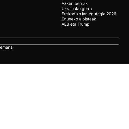
Azken berriak
Ukrainako gerra
Euskadiko lan egutegia 2026
Eguneko albisteak
AEB eta Trump
remana