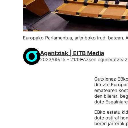
Europako Parlamentua, artxiboko irudi batean. 
Agentziak | EITB Media
2023/09/15 - 21:19
Azken eguneratzea
2
Gutxienez EBko 
dituzte Europa
ematearen kostu
den bilerari be
dute Espainiare
EBko estatu k
dute ostiral ho
beren jarrerak 