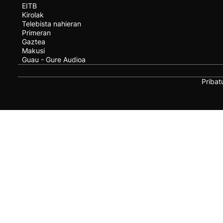
EITB
Kirolak
Telebista nahieran
Primeran
Gaztea
Makusi
Guau - Gure Audioa
Pribat