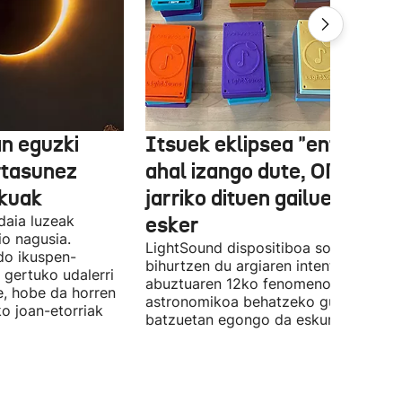
n eguzki
Itsuek eklipsea "entzun"
rtasunez
ahal izango dute, ONCEk
lkuak
jarriko dituen gailue batzue
daia luzeak
esker
o nagusia.
LightSound dispositiboa soinu
edo ikuspen-
bihurtzen du argiaren intentsitatea, e
 gertuko udalerri
abuztuaren 12ko fenomeno
e, hobe da horren
astronomikoa behatzeko gune
ko joan-etorriak
batzuetan egongo da eskuragarri.