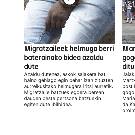
Migratzaileek helmuga berri
Mar
baterainoko bidea azaldu
gogo
dute
dit
Azaldu dutenez, askok saiakera bat
Jaiak
baino gehiago egin behar izan zituzten
Martx
aurreikusitako helmugara iritsi aurretik.
bost 
Migratzaile batzuek egoera berean
gogor
dauden beste pertsona batzuekin
Maria
egiten dute ibilbidea.
da Ka
oroim