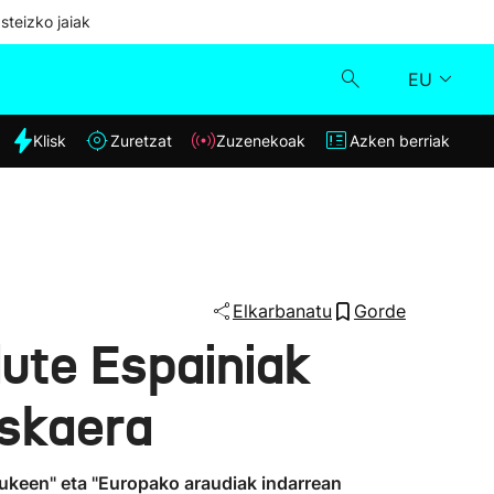
steizko jaiak
EU
dia
Klisk
Zuretzat
Zuzenekoak
Azken berriak
Klisk
Zuzenekoak
Zuretzat
Elkarbanatu
Gorde
dute Espainiak
Azken berriak
eskaera
lukeen" eta "Europako araudiak indarrean