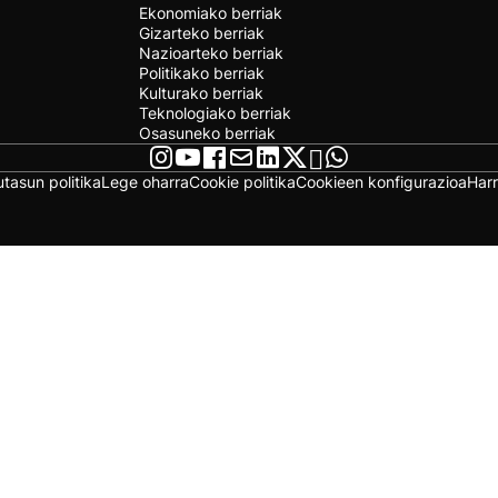
Ekonomiako berriak
Gizarteko berriak
Nazioarteko berriak
Politikako berriak
Kulturako berriak
Teknologiako berriak
Osasuneko berriak
utasun politika
Lege oharra
Cookie politika
Cookieen konfigurazioa
Har