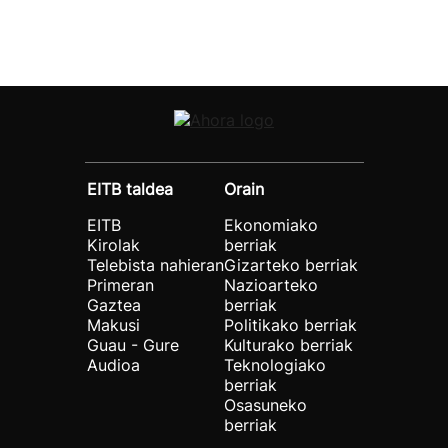
EITB taldea
Orain
EITB
Ekonomiako
Kirolak
berriak
Telebista nahieran
Gizarteko berriak
Primeran
Nazioarteko
Gaztea
berriak
Makusi
Politikako berriak
Guau - Gure
Kulturako berriak
Audioa
Teknologiako
berriak
Osasuneko
berriak