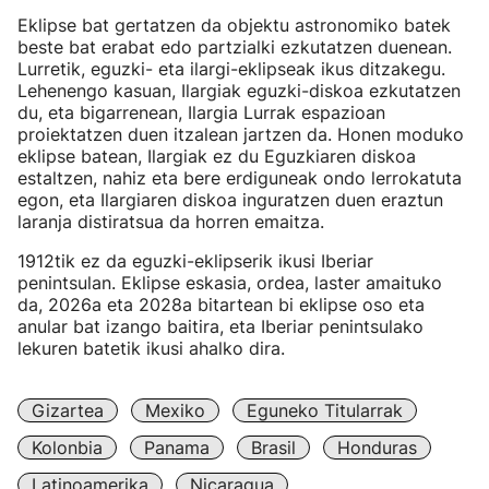
Eklipse bat gertatzen da objektu astronomiko batek
beste bat erabat edo partzialki ezkutatzen duenean.
Lurretik, eguzki- eta ilargi-eklipseak ikus ditzakegu.
Lehenengo kasuan, Ilargiak eguzki-diskoa ezkutatzen
du, eta bigarrenean, Ilargia Lurrak espazioan
proiektatzen duen itzalean jartzen da. Honen moduko
eklipse batean, Ilargiak ez du Eguzkiaren diskoa
estaltzen, nahiz eta bere erdiguneak ondo lerrokatuta
egon, eta Ilargiaren diskoa inguratzen duen eraztun
laranja distiratsua da horren emaitza.
1912tik ez da eguzki-eklipserik ikusi Iberiar
penintsulan. Eklipse eskasia, ordea, laster amaituko
da, 2026a eta 2028a bitartean bi eklipse oso eta
anular bat izango baitira, eta Iberiar penintsulako
lekuren batetik ikusi ahalko dira.
Gizartea
Mexiko
Eguneko Titularrak
Kolonbia
Panama
Brasil
Honduras
Latinoamerika
Nicaragua