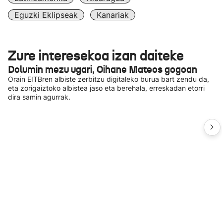
Eguzki Eklipseak
Kanariak
Zure interesekoa izan daiteke
Dolumin mezu ugari, Oihane Mateos gogoan
Orain EITBren albiste zerbitzu digitaleko burua bart zendu da,
eta zorigaiztoko albistea jaso eta berehala, erreskadan etorri
dira samin agurrak.