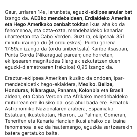
Gaur, urriaren 14a, larunbata,
eguzki-eklipse anular
bat
izango da.
AEBko mendebaldean, Erdialdeko Amerika
eta Hego Amerikako zenbait tokitan
ikusi ahalko da
fenomenoa, eta ozta-ozta, mendebaldeko kanariar
uharteetan eta Cabo Verden. Guztira, eklipseak 351
minutu iraungo du (6 ordu eskas). Puntu gorena
17:59an izango da (ordu unibertsala) Karibe itsasoan,
Punta Gorda (Nikaragua) parean; une horretan,
eklipsearen magnitudea (Ilargiak ezkutatzen duen
eguzki-diametroaren frakzioa) 0,95 izango da.
Eraztun-eklipsea Amerikan ikusiko da ondoen, ipar-
mendebaldetik hego-ekialdera,
Mexiko, Belize,
Honduras, Nikaragua, Panama, Kolonbia
eta
Brasil
aldean, eta Cabo Verden eta Afrikako mendebaldeko
muturrean ere ikusiko da, oso ahul bada ere. Behatoki
Astronomiko Nazionalaren arabera, Espainiako
Estatuan, ikustekotan, Hierron, La Palman, Gomeran,
Tenerifen eta Kanaria Handian ikusi ahalko da, baina
fenomenoa ia ez da hautemango, eguzkia sartzearekin
batera gertatuko baita.