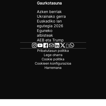
Gaurkotasuna
Azken berriak
Ukrainako gerra
Euskadiko lan
egutegia 2026
Eguneko
albisteak
AEB eta Trump
Pribatutasun politika
Lege oharra
Cookie politika
Cookieen konfigurazioa
Harremana