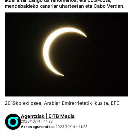
ikusi ahal izango da fenomenoa, eta ozta-ozta,
mendebaldeko kanariar uharteetan eta Cabo Verden.
2019ko eklipsea, Arabiar Emirerrietatik ikusita. EFE
Agentziak | EITB Media
2023/10/14 - 11:23
Azken eguneratzea
2023/10/14 - 11:23