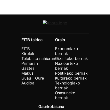
EITB taldea
Orain
EITB
Ekonomiako
Kirolak
berriak
Telebista nahieran
Gizarteko berriak
Primeran
Nazioarteko
Gaztea
berriak
Makusi
Politikako berriak
Guau - Gure
Kulturako berriak
Audioa
Teknologiako
berriak
Osasuneko
berriak
Gaurkotasuna