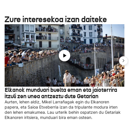
Zure interesekoa izan daiteke
Elkanok munduari buelta eman eta jaioterrira
itzuli zen unea antzeztu dute Getarian
Aurten, lehen aldiz, Mikel Larrañagak egin du Elkanoren
papera, eta Saioa Etxeberria izan da tripulante modura irten
den lehen emakumea. Lau urterik behin ospatzen du Getariak
Elkanoren iritsiera, munduari bira eman ostean.