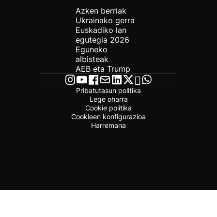
Azken berriak
Ukrainako gerra
Euskadiko lan
egutegia 2026
Eguneko
albisteak
AEB eta Trump
Pribatutasun politika
Lege oharra
Cookie politika
Cookieen konfigurazioa
Harremana