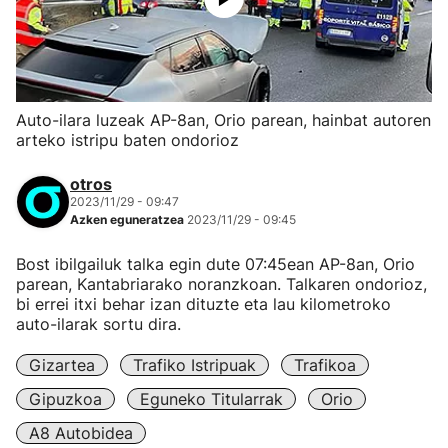
Auto-ilara luzeak AP-8an, Orio parean, hainbat autoren
arteko istripu baten ondorioz
otros
2023/11/29 - 09:47
Azken eguneratzea
2023/11/29 - 09:45
Bost ibilgailuk talka egin dute 07:45ean AP-8an, Orio
parean, Kantabriarako noranzkoan. Talkaren ondorioz,
bi errei itxi behar izan dituzte eta lau kilometroko
auto-ilarak sortu dira.
Gizartea
Trafiko Istripuak
Trafikoa
Gipuzkoa
Eguneko Titularrak
Orio
A8 Autobidea