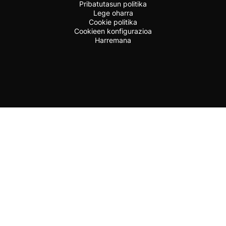
Pribatutasun politika
Lege oharra
Cookie politika
Cookieen konfigurazioa
Harremana