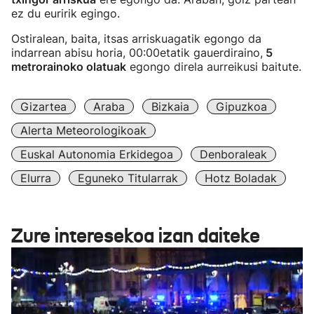
ez du euririk egingo.
Ostiralean, baita, itsas arriskuagatik egongo da
indarrean abisu horia, 00:00etatik gauerdiraino,
5
metrorainoko olatuak
egongo direla aurreikusi baitute.
Gizartea
Araba
Bizkaia
Gipuzkoa
Alerta Meteorologikoak
Euskal Autonomia Erkidegoa
Denboraleak
Elurra
Eguneko Titularrak
Hotz Boladak
Zure interesekoa izan daiteke