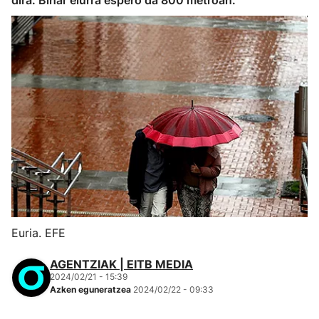
dira. Bihar elurra espero da 800 metroan.
Euria. EFE
AGENTZIAK | EITB MEDIA
2024/02/21 - 15:39
Azken eguneratzea
2024/02/22 - 09:33