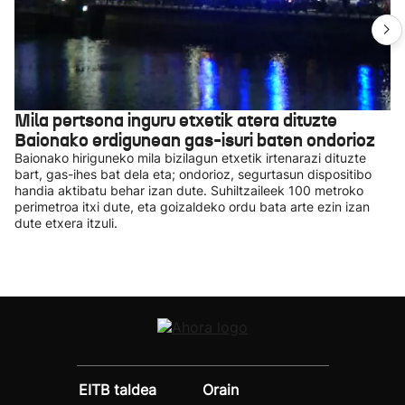
Mila pertsona inguru etxetik atera dituzte
Baionako erdigunean gas-isuri baten ondorioz
Baionako hiriguneko mila bizilagun etxetik irtenarazi dituzte
bart, gas-ihes bat dela eta; ondorioz, segurtasun dispositibo
handia aktibatu behar izan dute. Suhiltzaileek 100 metroko
perimetroa itxi dute, eta goizaldeko ordu bata arte ezin izan
dute etxera itzuli.
EITB taldea
Orain