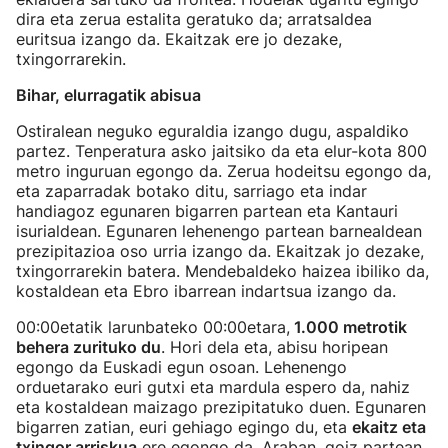
dira eta zerua estalita geratuko da; arratsaldea
euritsua izango da. Ekaitzak ere jo dezake,
txingorrarekin.
Bihar, elurragatik abisua
Ostiralean neguko eguraldia izango dugu, aspaldiko
partez. Tenperatura asko jaitsiko da eta elur-kota 800
metro inguruan egongo da. Zerua hodeitsu egongo da,
eta zaparradak botako ditu, sarriago eta indar
handiagoz egunaren bigarren partean eta Kantauri
isurialdean. Egunaren lehenengo partean barnealdean
prezipitazioa oso urria izango da. Ekaitzak jo dezake,
txingorrarekin batera. Mendebaldeko haizea ibiliko da,
kostaldean eta Ebro ibarrean indartsua izango da.
00:00etatik larunbateko 00:00etara,
1.000 metrotik
behera zurituko du
. Hori dela eta, abisu horipean
egongo da Euskadi egun osoan. Lehenengo
orduetarako euri gutxi eta mardula espero da, nahiz
eta kostaldean maizago prezipitatuko duen. Egunaren
bigarren zatian, euri gehiago egingo du, eta
ekaitz eta
txingor arriskua
ere egongo da. Araban, goiz partean