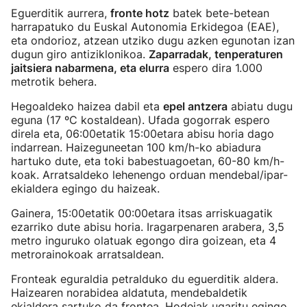
Eguerditik aurrera,
fronte hotz
batek bete-betean
harrapatuko du Euskal Autonomia Erkidegoa (EAE),
eta ondorioz, atzean utziko dugu azken egunotan izan
dugun giro antiziklonikoa.
Zaparradak, tenperaturen
jaitsiera nabarmena, eta elurra
espero dira 1.000
metrotik behera.
Hegoaldeko haizea dabil eta
epel antzera
abiatu dugu
eguna (17 ºC kostaldean). Ufada gogorrak espero
direla eta, 06:00etatik 15:00etara abisu horia dago
indarrean. Haizeguneetan 100 km/h-ko abiadura
hartuko dute, eta toki babestuagoetan, 60-80 km/h-
koak. Arratsaldeko lehenengo orduan mendebal/ipar-
ekialdera egingo du haizeak.
Gainera, 15:00etatik 00:00etara itsas arriskuagatik
ezarriko dute abisu horia. Iragarpenaren arabera, 3,5
metro inguruko olatuak egongo dira goizean, eta 4
metrorainokoak arratsaldean.
Fronteak eguraldia petralduko du eguerditik aldera.
Haizearen norabidea aldatuta, mendebaldetik
ekialdera sartuko da frontea. Hodeiak ugaritu egingo