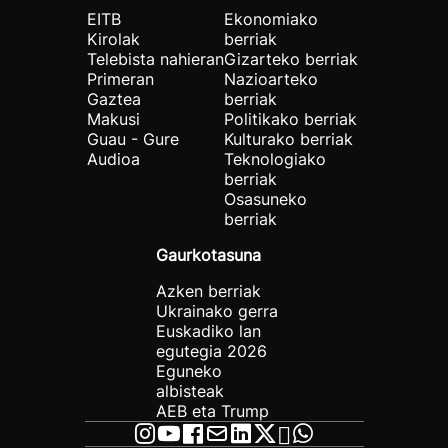
EITB
Ekonomiako
Kirolak
berriak
Telebista nahieran
Gizarteko berriak
Primeran
Nazioarteko
Gaztea
berriak
Makusi
Politikako berriak
Guau - Gure
Kulturako berriak
Audioa
Teknologiako
berriak
Osasuneko
berriak
Gaurkotasuna
Azken berriak
Ukrainako gerra
Euskadiko lan
egutegia 2026
Eguneko
albisteak
AEB eta Trump