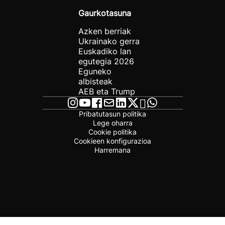
Gaurkotasuna
Azken berriak
Ukrainako gerra
Euskadiko lan
egutegia 2026
Eguneko
albisteak
AEB eta Trump
Pribatutasun politika
Lege oharra
Cookie politika
Cookieen konfigurazioa
Harremana