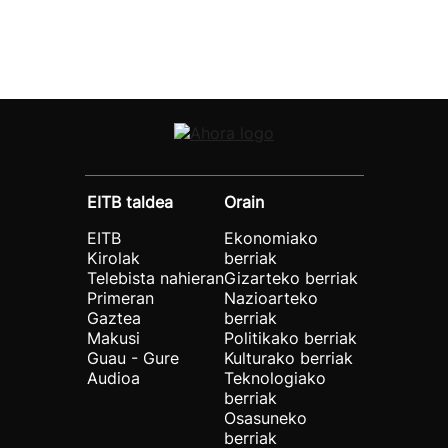
EITB taldea
Orain
EITB
Ekonomiako
Kirolak
berriak
Telebista nahieran
Gizarteko berriak
Primeran
Nazioarteko
Gaztea
berriak
Makusi
Politikako berriak
Guau - Gure
Kulturako berriak
Audioa
Teknologiako
berriak
Osasuneko
berriak