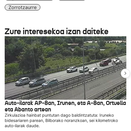
Zorrotzaurre
Zure interesekoa izan daiteke
Auto-ilarak AP-8an, Irunen, eta A-8an, Ortuella
eta Abanto artean
Zirkulazioa hainbat puntutan dago baldintzatuta: Iruneko
bidesariaren parean, Bilborako noranzkoan, sei kilometroko
auto-ilarak daude.