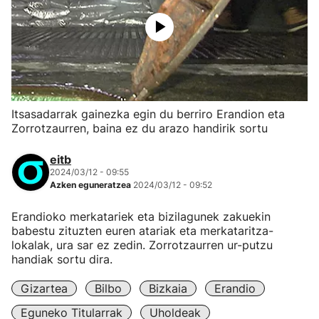
Itsasadarrak gainezka egin du berriro Erandion eta
Zorrotzaurren, baina ez du arazo handirik sortu
eitb
2024/03/12 - 09:55
Azken eguneratzea
2024/03/12 - 09:52
Erandioko merkatariek eta bizilagunek zakuekin
babestu zituzten euren atariak eta merkataritza-
lokalak, ura sar ez zedin. Zorrotzaurren ur-putzu
handiak sortu dira.
Gizartea
Bilbo
Bizkaia
Erandio
Eguneko Titularrak
Uholdeak