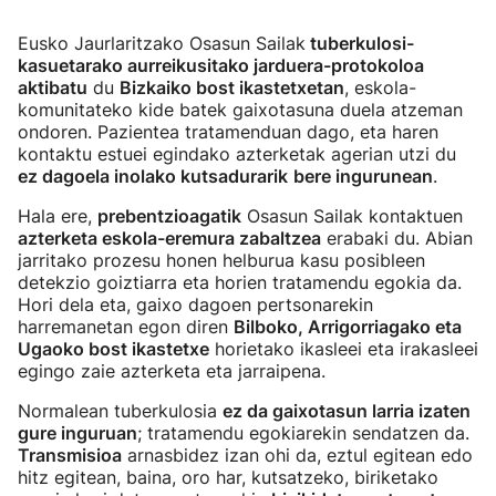
Eusko Jaurlaritzako Osasun Sailak
tuberkulosi-
kasuetarako aurreikusitako jarduera-protokoloa
aktibatu
du
Bizkaiko bost ikastetxetan
, eskola-
komunitateko kide batek gaixotasuna duela atzeman
ondoren. Pazientea tratamenduan dago, eta haren
kontaktu estuei egindako azterketak agerian utzi du
ez dagoela inolako kutsadurarik
bere ingurunean
.
Hala ere,
prebentzioagatik
Osasun Sailak kontaktuen
azterketa eskola-eremura zabaltzea
erabaki du. Abian
jarritako prozesu honen helburua kasu posibleen
detekzio goiztiarra eta horien tratamendu egokia da.
Hori dela eta, gaixo dagoen pertsonarekin
harremanetan egon diren
Bilboko, Arrigorriagako eta
Ugaoko bost ikastetxe
horietako ikasleei eta irakasleei
egingo zaie azterketa eta jarraipena.
Normalean tuberkulosia
ez da gaixotasun larria izaten
gure inguruan
; tratamendu egokiarekin sendatzen da.
Transmisioa
arnasbidez izan ohi da, eztul egitean edo
hitz egitean, baina, oro har, kutsatzeko, biriketako