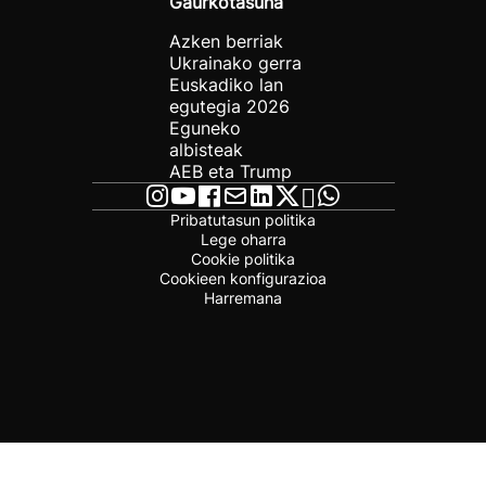
Gaurkotasuna
Azken berriak
Ukrainako gerra
Euskadiko lan
egutegia 2026
Eguneko
albisteak
AEB eta Trump
Pribatutasun politika
Lege oharra
Cookie politika
Cookieen konfigurazioa
Harremana