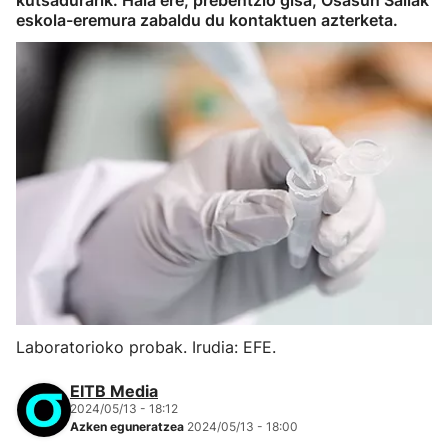
kutsadurarik. Hala ere, prebentzio gisa, Osasun Sailak
eskola-eremura zabaldu du kontaktuen azterketa.
Laboratorioko probak. Irudia: EFE.
EITB Media
2024/05/13 - 18:12
Azken eguneratzea
2024/05/13 - 18:00