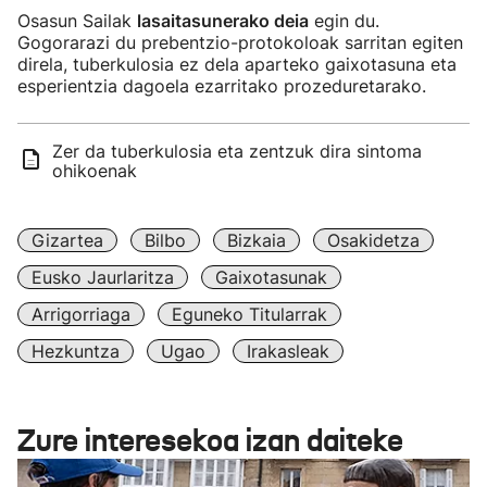
Osasun Sailak
lasaitasunerako deia
egin du.
Gogorarazi du prebentzio-protokoloak sarritan egiten
direla, tuberkulosia ez dela aparteko gaixotasuna eta
esperientzia dagoela ezarritako prozeduretarako.
Zer da tuberkulosia eta zentzuk dira sintoma
ohikoenak
Gizartea
Bilbo
Bizkaia
Osakidetza
Eusko Jaurlaritza
Gaixotasunak
Arrigorriaga
Eguneko Titularrak
Hezkuntza
Ugao
Irakasleak
Zure interesekoa izan daiteke