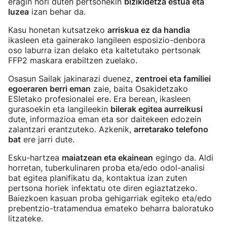
eragin hori duten pertsonekin
bizikidetza estua eta
luzea
izan behar da.
Kasu honetan kutsatzeko
arriskua ez da handia
ikasleen eta gainerako langileen esposizio-denbora
oso laburra izan delako eta kaltetutako pertsonak
FFP2 maskara erabiltzen zuelako.
Osasun Sailak jakinarazi duenez,
zentroei eta familiei
egoeraren berri eman
zaie, baita Osakidetzako
ESIetako profesionalei ere. Era berean, ikasleen
gurasoekin eta langileekin
bilerak egitea aurreikusi
dute, informazioa eman eta sor daitekeen edozein
zalantzari erantzuteko. Azkenik,
arretarako telefono
bat
ere jarri dute.
Esku-hartzea
maiatzean eta ekainean
egingo da. Aldi
horretan, tuberkulinaren proba eta/edo odol-analisi
bat egitea planifikatu da, kontaktua izan zuten
pertsona horiek infektatu ote diren egiaztatzeko.
Baiezkoen kasuan proba gehigarriak egiteko eta/edo
prebentzio-tratamendua emateko beharra baloratuko
litzateke.