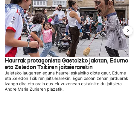
Haurrak protagonista Gasteizko jaietan, Edurne
eta Zeledon Txikiren jaitsierarekin
Jaietako laugarren eguna haurrei eskainiko diote gaur, Edurne
eta Zeledon Txikiren jaitsierarekin. Egun osoan zehar, jarduerak
izango dira eta orain.eus-ek zuzenean eskainiko du jaitsiera
Andre Maria Zuriaren plazatik.