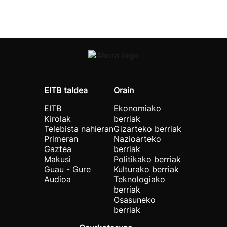
EITB taldea
Orain
EITB
Ekonomiako
Kirolak
berriak
Telebista nahieran
Gizarteko berriak
Primeran
Nazioarteko
Gaztea
berriak
Makusi
Politikako berriak
Guau - Gure
Kulturako berriak
Audioa
Teknologiako
berriak
Osasuneko
berriak