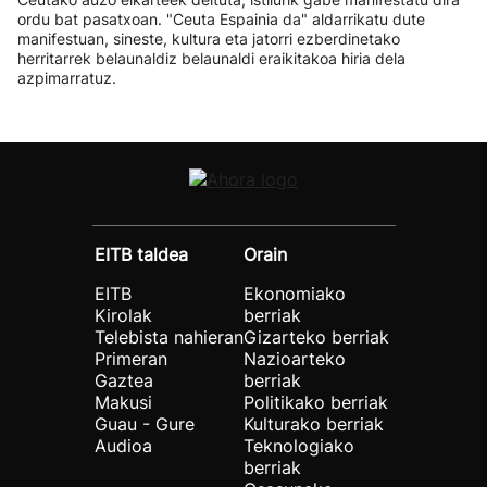
ordu bat pasatxoan. "Ceuta Espainia da" aldarrikatu dute
manifestuan, sineste, kultura eta jatorri ezberdinetako
herritarrek belaunaldiz belaunaldi eraikitakoa hiria dela
azpimarratuz.
EITB taldea
Orain
EITB
Ekonomiako
Kirolak
berriak
Telebista nahieran
Gizarteko berriak
Primeran
Nazioarteko
Gaztea
berriak
Makusi
Politikako berriak
Guau - Gure
Kulturako berriak
Audioa
Teknologiako
berriak