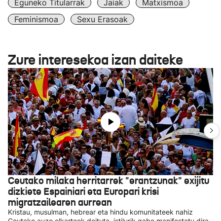
Eguneko Titularrak
Jaiak
Matxismoa
Feminismoa
Sexu Erasoak
Zure interesekoa izan daiteke
Ceutako milaka herritarrek "erantzunak" exijitu
dizkiete Espainiari eta Europari krisi
migratzailearen aurrean
Kristau, musulman, hebrear eta hindu komunitateek nahiz
Ceutako auzo elkarteek deituta, istilurik gabe manifestatu dira