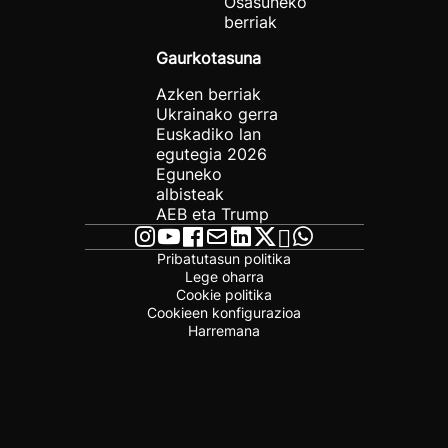
Osasuneko
berriak
Gaurkotasuna
Azken berriak
Ukrainako gerra
Euskadiko lan
egutegia 2026
Eguneko
albisteak
AEB eta Trump
Pribatutasun politika
Lege oharra
Cookie politika
Cookieen konfigurazioa
Harremana