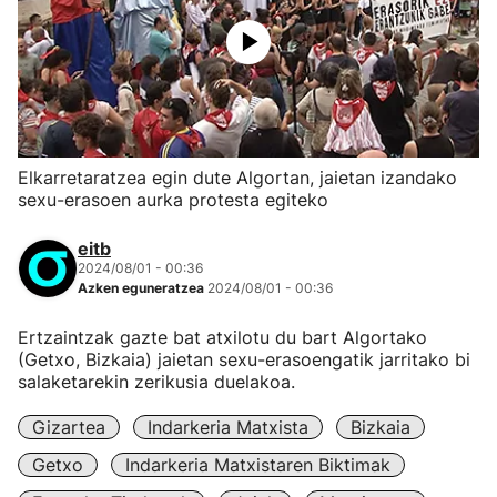
Elkarretaratzea egin dute Algortan, jaietan izandako
sexu-erasoen aurka protesta egiteko
eitb
2024/08/01 - 00:36
Azken eguneratzea
2024/08/01 - 00:36
Ertzaintzak gazte bat atxilotu du bart Algortako
(Getxo, Bizkaia) jaietan sexu-erasoengatik jarritako bi
salaketarekin zerikusia duelakoa.
Gizartea
Indarkeria Matxista
Bizkaia
Getxo
Indarkeria Matxistaren Biktimak