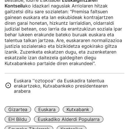
Bestalde, Idurre Eskisabel
Euskalgintzaren
Kontseilu
ko idazkari nagusiak Arriolaren hitzak
gaitzetsi ditu sare sozialetan: "Premisa faltsuen
gainean euskara eta lan eskubideak kontrajartzen
diren garai honetan, hizkuntz larrialdian, oldarraldi
judizial betean, oso larria da erantzukizun soziala ipar
behar lukeen erakunde bateko buruak euskara eta
talentua talkan jartzea. Are, euskararen normalizazioa
justizia sozialerako eta bizikidetza egokirako giltza
izanik. Zuzenketa eskatzen dugu, eta zuzenketaren
eskatzaile izan daitezela galdegiten diegu
Kutxabankeko partaide diren erakundeei".
Euskara ''oztopoa'' da Euskadira talentua
erakartzeko, Kutxabankeko presidentearen
arabera
Gizartea
Euskara
Kutxabank
EH Bildu
Euskadiko Alderdi Popularra