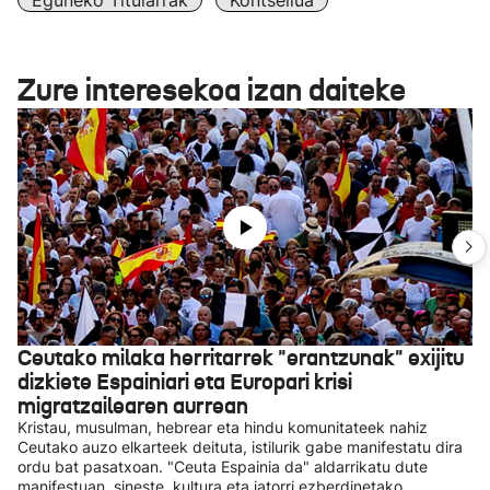
Eguneko Titularrak
Kontseilua
Zure interesekoa izan daiteke
Ceutako milaka herritarrek "erantzunak" exijitu
dizkiete Espainiari eta Europari krisi
migratzailearen aurrean
Kristau, musulman, hebrear eta hindu komunitateek nahiz
Ceutako auzo elkarteek deituta, istilurik gabe manifestatu dira
ordu bat pasatxoan. "Ceuta Espainia da" aldarrikatu dute
manifestuan, sineste, kultura eta jatorri ezberdinetako