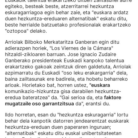
Euskadik talentua erakartzeko dituen zailtasunei aurre
egiteko, besteak beste, atzerritarrei hezkuntza
eskuragarriagoa egin behar zaie, eta "euskara ardatz
duen hezkuntza-ereduaren alternatibak" eskatu ditu,
beste herrialde batzuetako profesionalak erakartzeko
"oztopoa" delako.
Arriolak Bilboko Merkataritza Ganberan egin ditu
adierazpen horiek, "Los Viernes de la Cámara"
hitzaldi-zikloaren barruan. Jose Ignacio Zudaire
Ganberako presidenteak Euskadi kanpoko talentua
erakartzeko gakoak zeintzuk diren galdetuta, Arriolak
azpimarratu du Euskadi "oso leku erakargarria" dela,
baina zailtasunak ere badirela, eta hobetu beharreko
arloak. Horietako bat, horren ustez,
"euskara
komunikazio-hizkuntza gisa darabilen hezkuntza-
eredua bateratzea" da. "Gai serioa da, eta
faktore
mugatzaile oso garrantzitsua
da", erantsi du.
Ildo horretan, esan du "hezkuntza eskuragarria" lortu
behar dela kanpotik datorren jendearentzat euskarak
hezkuntza-ereduan duen paperaren inguruan;
"alternatibak" eskatu ditu euskal unibertsitateetan