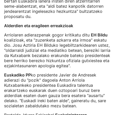
bertan Euskadira lanera iristen diren atzerritarren
seme-alabentzat, eta "aldi batez kanpotik datorren
jendearentzat ingelesezko hezkuntza" bultzatzeko
proposatu du.
Alderdien eta eragileen erreakzioak
Arriolaren adierazpenak gogor kritikatu ditu
EH Bildu
koalizioak, eta "zuzenketa azkarra eta irmoa" eskatu
dio. Josu Aztiria EH Bilduko legebiltzarkidearen ustez,
"oldarraldi judizial eta mediatiko betean, bereziki larria
da Kutxabank bezalako erakunde bateko presidenteak
bere herriko berezko hizkuntza ofiziala gutxiestea eta
ezjakintasunaren apologia egitea".
Euskadiko PP
ko presidente Javier de Andresek
adierazi du "pozik" dagoela Anton Arriola
Kutxabankeko presidentea Euskadira talentua
erakartzeko euskarak duen oztopoari buruz bere
alderdiak esaten duen gauza bera esatera "ausartu"
delako. "Euskadi ireki baten alde", gaineratu du, sare
sozialetan zabaldutako mezu batean.