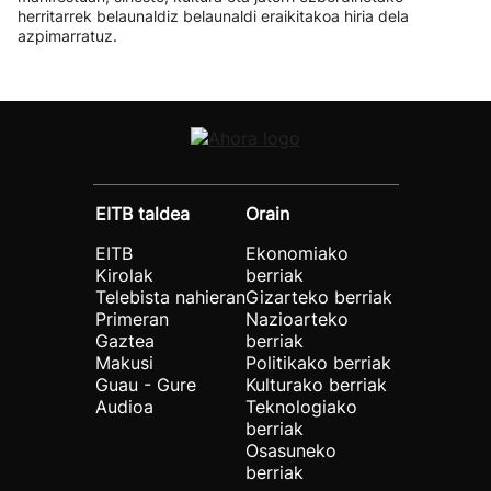
herritarrek belaunaldiz belaunaldi eraikitakoa hiria dela
azpimarratuz.
EITB taldea
Orain
EITB
Ekonomiako
Kirolak
berriak
Telebista nahieran
Gizarteko berriak
Primeran
Nazioarteko
Gaztea
berriak
Makusi
Politikako berriak
Guau - Gure
Kulturako berriak
Audioa
Teknologiako
berriak
Osasuneko
berriak