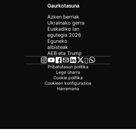
Gaurkotasuna
Azken berriak
Ukrainako gerra
Euskadiko lan
egutegia 2026
Eguneko
albisteak
AEB eta Trump
Pribatutasun politika
Lege oharra
Cookie politika
Cookieen konfigurazioa
Harremana