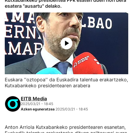
Kutxabankeko presidentea PPk esaten duen hori bera
esatera "ausartu" delako.
Euskara ''oztopoa'' da Euskadira talentua erakartzeko,
Kutxabankeko presidentearen arabera
EITB Media
2025/03/21 - 18:45
Azken eguneratzea
2025/03/21 - 18:45
Anton Arriola Kutxabankeko presidentearen esanetan,