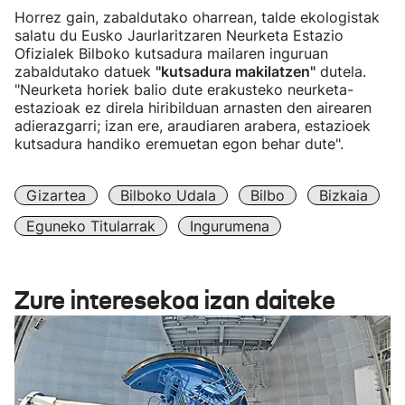
Horrez gain, zabaldutako oharrean, talde ekologistak
salatu du Eusko Jaurlaritzaren Neurketa Estazio
Ofizialek Bilboko kutsadura mailaren inguruan
zabaldutako datuek
"kutsadura makilatzen"
dutela.
"Neurketa horiek balio dute erakusteko neurketa-
estazioak ez direla hiribilduan arnasten den airearen
adierazgarri; izan ere, araudiaren arabera, estazioek
kutsadura handiko eremuetan egon behar dute".
Gizartea
Bilboko Udala
Bilbo
Bizkaia
Eguneko Titularrak
Ingurumena
Zure interesekoa izan daiteke