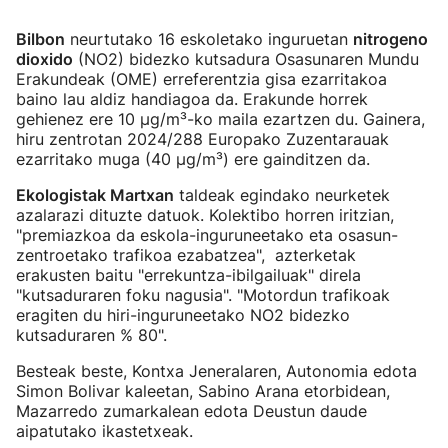
Bilbon
neurtutako 16 eskoletako inguruetan
nitrogeno
dioxido
(NO2) bidezko kutsadura Osasunaren Mundu
Erakundeak (OME) erreferentzia gisa ezarritakoa
baino lau aldiz handiagoa da. Erakunde horrek
gehienez ere 10 µg/m³-ko maila ezartzen du. Gainera,
hiru zentrotan 2024/288 Europako Zuzentarauak
ezarritako muga (40 µg/m³) ere gainditzen da.
Ekologistak Martxan
taldeak egindako neurketek
azalarazi dituzte datuok. Kolektibo horren iritzian,
"premiazkoa da eskola-inguruneetako eta osasun-
zentroetako trafikoa ezabatzea", azterketak
erakusten baitu "errekuntza-ibilgailuak" direla
"kutsaduraren foku nagusia". "Motordun trafikoak
eragiten du hiri-inguruneetako NO2 bidezko
kutsaduraren % 80".
Besteak beste, Kontxa Jeneralaren, Autonomia edota
Simon Bolivar kaleetan, Sabino Arana etorbidean,
Mazarredo zumarkalean edota Deustun daude
aipatutako ikastetxeak.