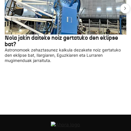
Nola jakin daiteke noiz gertatuko den eklipse
bat?
Astronomoek zehaztasunez kalkula dezakete noiz gertatuko
den eklipse bat, Ilargiaren, Eguzkiaren eta Lurraren
mugimenduak jarraituta.