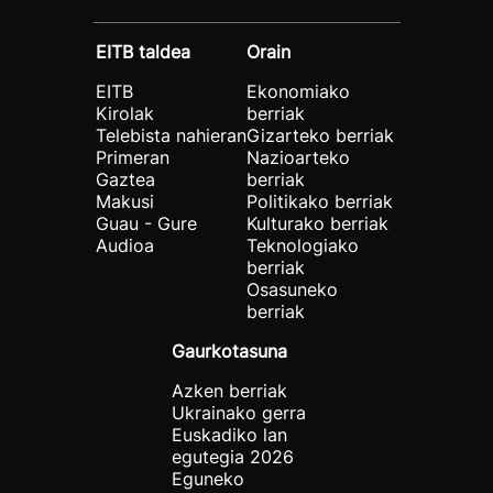
EITB taldea
Orain
EITB
Ekonomiako
Kirolak
berriak
Telebista nahieran
Gizarteko berriak
Primeran
Nazioarteko
Gaztea
berriak
Makusi
Politikako berriak
Guau - Gure
Kulturako berriak
Audioa
Teknologiako
berriak
Osasuneko
berriak
Gaurkotasuna
Azken berriak
Ukrainako gerra
Euskadiko lan
egutegia 2026
Eguneko