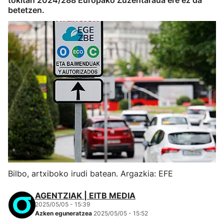
tokitan 2024/288 Europako Zuzentaraua ere ez da
betetzen.
Bilbo, artxiboko irudi batean. Argazkia: EFE
AGENTZIAK | EITB MEDIA
2025/05/05 - 15:39
Azken eguneratzea
2025/05/05 - 15:52