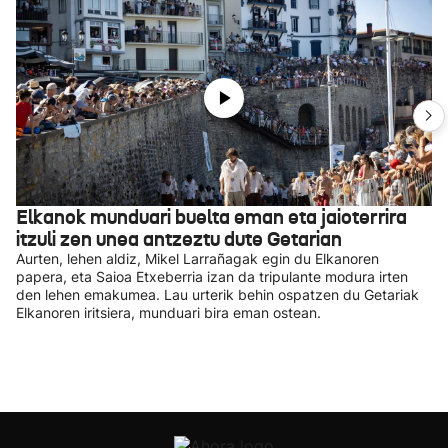
Elkanok munduari buelta eman eta jaioterrira
itzuli zen unea antzeztu dute Getarian
Aurten, lehen aldiz, Mikel Larrañagak egin du Elkanoren
papera, eta Saioa Etxeberria izan da tripulante modura irten
den lehen emakumea. Lau urterik behin ospatzen du Getariak
Elkanoren iritsiera, munduari bira eman ostean.