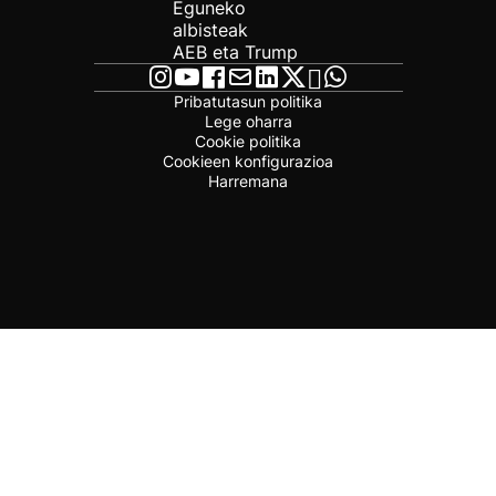
Eguneko
albisteak
AEB eta Trump
Pribatutasun politika
Lege oharra
Cookie politika
Cookieen konfigurazioa
Harremana