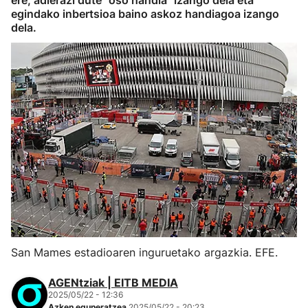
ere, adierazi dute "oso handia" izango dela eta
egindako inbertsioa baino askoz handiagoa izango
dela.
San Mames estadioaren inguruetako argazkia. EFE.
AGENtziak | EITB MEDIA
2025/05/22 - 12:36
Azken eguneratzea
2025/05/22 - 20:23