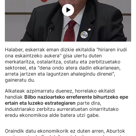
Halaber, eskerrak eman dizkie ekitaldia "hiriaren irudi
ona eskaintzeko aukera" gisa ulertu duten
merkataritza, ostalaritza, ostatu eta zerbitzuetako
sektoreei, eta "dena ondo atera dadin elkarlanean,
arreta jartzen eta laguntzen ahalegindu direnei",
gaineratu du.
Alkateak azpimarratu duenez, horrelako ekitaldi
handiak
Bilbo nazioarteko erreferente bihurtzeko epe
ertain eta luzeko estrategiaren
parte dira,
industriarako zerbitzu aurreratuetan oinarritutako
eredu ekonomikoa alde batera utzi gabe.
Oraindik datu ekonomikorik ez duten arren, Aburtok