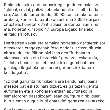
Erakundeetako arduradunek egingo duten balantze
"global, sozial, polizial eta ekonomikoa" falta bada
ere, Aburtok aurreratu du, 00:00etan itxitako datuen
arabera, kontrol bateratuko zentroan 2.654 dei jaso
zituztela; horietatik 739 istiluen ondorioz izan ziren,
eta, horietatik, "soilik 47, Europa Ligako finaleko
ekitaldiari lotuak".
Herritarren kexak eta tamaina horretako gertaerek sor
ditzaketen eragozpenak "oso ondo" ulertzen dituela
aitortu du, eta Bilbon bizi izan den "futbolaren
alaitasunarekin eta festarekin" geratzea eskatu du,
"ekintza bandalikoei eta astakirten gutxi batzuen
gizalegerik gabeko portaerei garrantzirik batere
kendu gabe".
"Ez diet garrantzirik txikiena ere kendu nahi, baina
mesede bat eskatu nahi dizuet, ez gaitezen geratu
euforiaren eta alkoholaren erdian apurtutako bi
semafororen pasadizoan", esan du, "gure hiribilduari
buruz eman dugun irudi onarekin" geratzea eskatzeko.
San Mameseko segurtasun eraztunaren inguruan lan