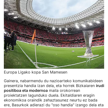
Europa Ligako kopa San Mamesen
Gainera, nabarmendu du nazioarteko komunikabideen
presentzia handia izan dela, eta horrek Bizkaiaren
irudi
positiboa eta modernoa
maila orokorrean
proiektatzen lagunduko duela. Ekitaldiaren eragin
ekonomikoa oraindik zehaztasunez neurtu ez bada
ere, Basurkok adierazi du "oso handia" izango dela eta