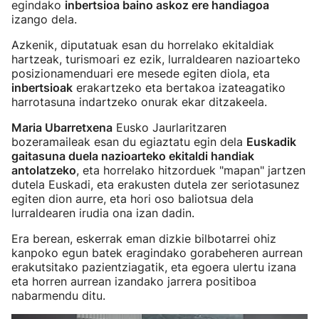
egindako
inbertsioa baino askoz ere handiagoa
izango dela.
Azkenik, diputatuak esan du horrelako ekitaldiak
hartzeak, turismoari ez ezik, lurraldearen nazioarteko
posizionamenduari ere mesede egiten diola, eta
inbertsioak
erakartzeko eta bertakoa izateagatiko
harrotasuna indartzeko onurak ekar ditzakeela.
Maria Ubarretxena
Eusko Jaurlaritzaren
bozeramaileak esan du egiaztatu egin dela
Euskadik
gaitasuna duela nazioarteko ekitaldi handiak
antolatzeko
, eta horrelako hitzorduek "mapan" jartzen
dutela Euskadi, eta erakusten dutela zer seriotasunez
egiten dion aurre, eta hori oso baliotsua dela
lurraldearen irudia ona izan dadin.
Era berean, eskerrak eman dizkie bilbotarrei ohiz
kanpoko egun batek eragindako gorabeheren aurrean
erakutsitako pazientziagatik, eta egoera ulertu izana
eta horren aurrean izandako jarrera positiboa
nabarmendu ditu.