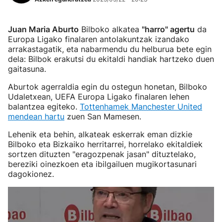
Juan Maria Aburto
Bilboko alkatea
"harro" agertu
da
Europa Ligako finalaren antolakuntzak izandako
arrakastagatik, eta nabarmendu du helburua bete egin
dela: Bilbok erakutsi du ekitaldi handiak hartzeko duen
gaitasuna.
Aburtok agerraldia egin du ostegun honetan, Bilboko
Udaletxean, UEFA Europa Ligako finalaren lehen
balantzea egiteko.
Tottenhamek Manchester United
mendean hartu
zuen San Mamesen.
Lehenik eta behin, alkateak eskerrak eman dizkie
Bilboko eta Bizkaiko herritarrei, horrelako ekitaldiek
sortzen dituzten "eragozpenak jasan" dituztelako,
bereziki oinezkoen eta ibilgailuen mugikortasunari
dagokionez.