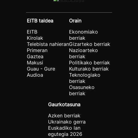
EITB taldea
Orain
EITB
Ekonomiako
Kirolak
berriak
Telebista nahieran
Gizarteko berriak
Primeran
Nazioarteko
Gaztea
berriak
Makusi
Politikako berriak
Guau - Gure
Kulturako berriak
Audioa
Teknologiako
berriak
Osasuneko
berriak
Gaurkotasuna
Azken berriak
Ukrainako gerra
Euskadiko lan
egutegia 2026