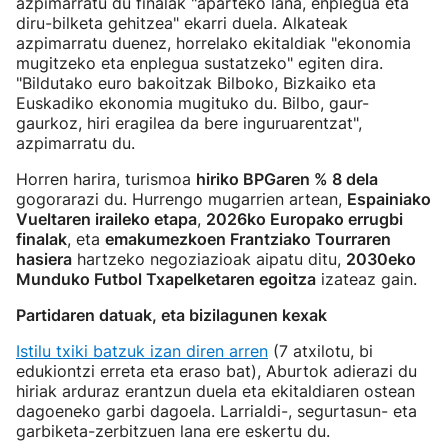
azpimarratu du finalak "aparteko lana, enplegua eta
diru-bilketa gehitzea" ekarri duela. Alkateak
azpimarratu duenez, horrelako ekitaldiak "ekonomia
mugitzeko eta enplegua sustatzeko" egiten dira.
"Bildutako euro bakoitzak Bilboko, Bizkaiko eta
Euskadiko ekonomia mugituko du. Bilbo, gaur-
gaurkoz, hiri eragilea da bere inguruarentzat",
azpimarratu du.
Horren harira, turismoa
hiriko BPGaren % 8 dela
gogorarazi du. Hurrengo mugarrien artean,
Espainiako
Vueltaren iraileko etapa
,
2026ko Europako errugbi
finalak
, eta
emakumezkoen Frantziako Tourraren
hasiera
hartzeko negoziazioak aipatu ditu,
2030eko
Munduko Futbol Txapelketaren egoitza
izateaz gain.
Partidaren datuak, eta bizilagunen kexak
Istilu txiki batzuk izan diren arren
(7 atxilotu, bi
edukiontzi erreta eta eraso bat), Aburtok adierazi du
hiriak arduraz erantzun duela eta ekitaldiaren ostean
dagoeneko garbi dagoela. Larrialdi-, segurtasun- eta
garbiketa-zerbitzuen lana ere eskertu du.