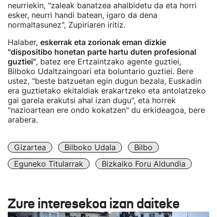
neurriekin, "zaleak banatzea ahalbidetu da eta horri
esker, neurri handi batean, igaro da dena
normaltasunez", Zupiriaren iritiz.
Halaber,
eskerrak eta zorionak eman dizkie
"dispositibo honetan parte hartu duten profesional
guztiei"
, batez ere Ertzaintzako agente guztiei,
Bilboko Udaltzaingoari eta boluntario guztiei. Bere
ustez, "beste batzuetan egin dugun bezala, Euskadin
era guztietako ekitaldiak erakartzeko eta antolatzeko
gai garela erakutsi ahal izan dugu", eta horrek
"nazioartean ere ondo kokatzen" du erkideagoa, bere
arabera.
Gizartea
Bilboko Udala
Bilbo
Eguneko Titularrak
Bizkaiko Foru Aldundia
Zure interesekoa izan daiteke