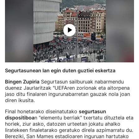
Segurtasunean lan egin duten guztiei eskertza
Bingen Zupiria
Segurtasun sailburuak nabarmendu
duenez Jaurlaritzak "UEFAren zorionak eta aitorpena
jaso ditu finalaren ingurunabarretan gauzak nola joan
diren ikusita.
Final honetarako diseinatutako
segurtasun
dispositiboa
n "elementu berriak" txertatu dituztela eta
horiek, ziur asko, datozen urteetan jokatu ahalko
liratekeen finaletarako geratuko direla azpimarratu du.
Bereziki, San Mames estadioaren inguruan hartutako