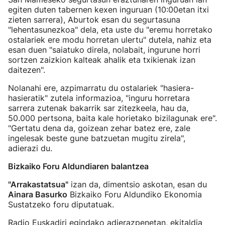
egiten duten tabernen kexen inguruan (10:00etan itxi
zieten sarrera), Aburtok esan du segurtasuna
"lehentasunezkoa" dela, eta uste du "eremu horretako
ostalariek ere modu horretan ulertu" dutela, nahiz eta
esan duen "saiatuko direla, nolabait, ingurune horri
sortzen zaizkion kalteak ahalik eta txikienak izan
daitezen".
Nolanahi ere, azpimarratu du ostalariek "hasiera-
hasieratik" zutela informazioa, "inguru horretara
sarrera zutenak bakarrik sar zitezkeela, hau da,
50.000 pertsona, baita kale horietako bizilagunak ere".
"Gertatu dena da, goizean zehar batez ere, zale
ingelesak beste gune batzuetan mugitu zirela",
adierazi du.
Bizkaiko Foru Aldundiaren balantzea
"Arrakastatsua"
izan da, dimentsio askotan, esan du
Ainara Basurko
Bizkaiko Foru Aldundiko Ekonomia
Sustatzeko foru diputatuak.
Radio Euskadiri egindako adierazpenetan, ekitaldia