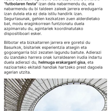
"futbolaren festa"
izan dela nabarmendu du, eta
nabarmendu du bi taldeen zaleek jarrera eredugarria
izan dutela eta ez dela istilu handirik izan.
Segurtasunak, gehien kezkatzen zuen alderdietako
bat, modu eraginkorrean funtzionatu duela
azpimarratu du, agintariek koordinatutako
dispositiboari esker.
Bilbotar eta bizkaitarren jarrera ere goretsi du
Basurkok, bisitariek esperientzia atsegin eta
gogoangarria bizi zezaten lagundu baitute. Adierazi
du izandako harrera onak lurraldearen irudia indartu
duela adierazi du,
helmuga erakargarri gisa
, eta
nazioarteko ekitaldi handiak hartzeko prest dagoela
agerian utzita.