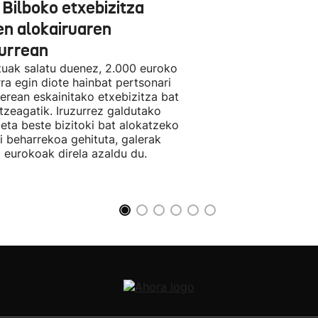
 Bilboko etxebizitza
en alokairuaren
zurrean
tuak salatu duenez, 2.000 euroko
rra egin diote hainbat pertsonari
berean eskainitako etxebizitza bat
tzeagatik. Iruzurrez galdutako
 eta beste bizitoki bat alokatzeko
li beharrekoa gehituta, galerak
 eurokoak direla azaldu du.