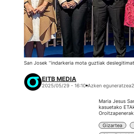
San Josek ''indarkeria mota guztiak deslegitima
EITB MEDIA
2025/05/29 - 16:10
Azken eguneratzea
2
Maria Jesus San
kasuetako ETAk
Oroitzapenerak
Gizartea