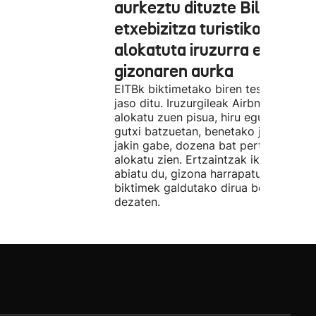
aurkeztu dituzte Bilbon
etxebizitza turistiko bat
alokatuta iruzurra egin zue
gizonaren aurka
EITBk biktimetako biren testigantzak
jaso ditu. Iruzurgileak Airbnb bidez
alokatu zuen pisua, hiru egunez. Ordu
gutxi batzuetan, benetako jabeak eze
jakin gabe, dozena bat pertsonari
alokatu zien. Ertzaintzak ikerketa
abiatu du, gizona harrapatu eta
biktimek galdutako dirua berreskura
dezaten.