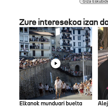
Giza Eskubid
Zure interesekoa izan d
Elkanok munduari buelta
Ale