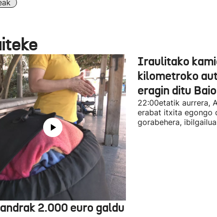
eak
aiteke
Iraulitako kami
kilometroko aut
eragin ditu Bai
22:00etatik aurrera, 
erabat itxita egongo 
gorabehera, ibilgailua
jandrak 2.000 euro galdu