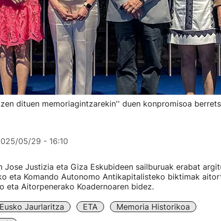
tzen dituen memoriagintzarekin'' duen konpromisoa berrets
025/05/29 - 16:10
 Jose Justizia eta Giza Eskubideen sailburuak erabat argit
o eta Komando Autonomo Antikapitalisteko biktimak aitort
o eta Aitorpenerako Koadernoaren bidez.
Eusko Jaurlaritza
ETA
Memoria Historikoa