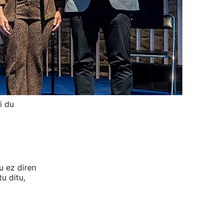
i du
u ez diren
u ditu,