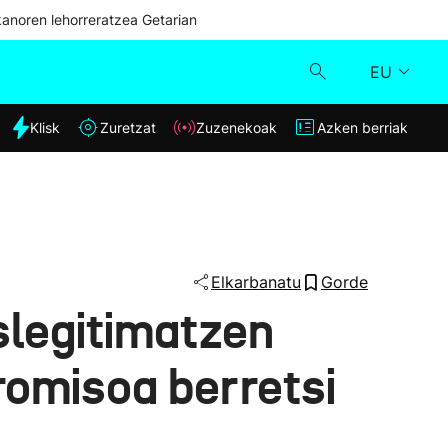
kanoren lehorreratzea Getarian
EU
dia
Klisk
Zuretzat
Zuzenekoak
Azken berriak
Klisk
Zuzenekoak
Zuretzat
Elkarbanatu
Gorde
slegitimatzen
Azken berriak
romisoa berretsi