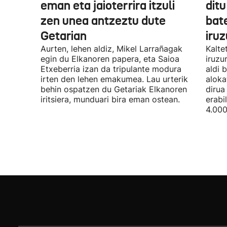
eman eta jaioterrira itzuli
ditu
zen unea antzeztu dute
bat
Getarian
iru
Aurten, lehen aldiz, Mikel Larrañagak
Kalte
egin du Elkanoren papera, eta Saioa
iruzu
Etxeberria izan da tripulante modura
aldi 
irten den lehen emakumea. Lau urterik
aloka
behin ospatzen du Getariak Elkanoren
dirua
iritsiera, munduari bira eman ostean.
erabi
4.000