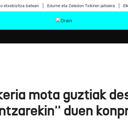
|
|
ko etxebizitza batean
Edurne eta Zeledon Txikiren jaitsiera
El
tura
Ikusmiran
Egural
Osasuna
Teknologia
keria mota guztiak de
ntzarekin'' duen konp