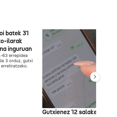
oi batek 31
o-ilarak
ona inguruan
A-63 errepidea
da 3 orduz, gutxi
 erretiratzeko.
Gutxienez 12 salaketa