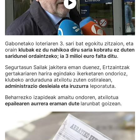
Gabonetako loteriaren 3. sari bat egokitu zitzaion, eta
orain
klubak ez du nahikoa diru saria kobratu ez duten
saridunei ordaintzeko; ia 3 milioi euro falta ditu
.
Segurtasun Sailak jakitera eman duenez, Ertzaintzak
gertakariaren harira egindako ikerketaren ondorioz,
klubeko arduraduna atxilotu zuten ostiralean,
administrazio desleiala eta iruzurra
leporatuta.
Beharrezko izapideak amaitu ondoren, atxilotua
epailearen aurrera eraman dute
larunbat goizean.