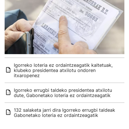
Igorreko loteria ez ordaintzeagatik kaltetuak,
klubeko presidentea atxilotu ondoren
itxaropenez
Igorreko errugbi taldeko presidentea atxilotu
dute, Gabonetako loteria ez ordaintzeagatik
132 salaketa jarri dira Igorreko errugbi taldeak
Gabonetako loteria ez ordaintzeagatik