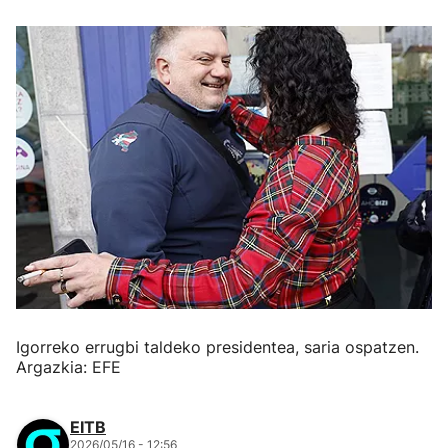
Igorreko errugbi taldeko presidentea, saria ospatzen.
Argazkia: EFE
EITB
2026/05/16 - 12:56