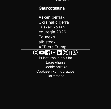
Gaurkotasuna
Azken berriak
Ukrainako gerra
Euskadiko lan
egutegia 2026
Eguneko
albisteak
AEB eta Trump
Pribatutasun politika
Lege oharra
Cookie politika
Cookieen konfigurazioa
Harremana