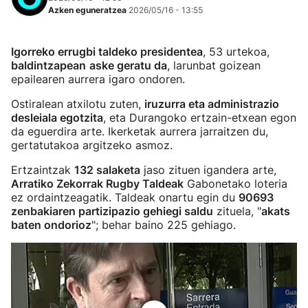
Azken eguneratzea
2026/05/16 - 13:55
Igorreko errugbi taldeko presidentea
, 53 urtekoa,
baldintzapean
aske geratu da
, larunbat goizean
epailearen aurrera igaro ondoren.
Ostiralean atxilotu zuten,
iruzurra eta administrazio
desleiala egotzita
, eta Durangoko ertzain-etxean egon
da eguerdira arte. Ikerketak aurrera jarraitzen du,
gertatutakoa argitzeko asmoz.
Ertzaintzak
132 salaketa
jaso zituen igandera arte,
Arratiko Zekorrak Rugby Taldeak
Gabonetako loteria
ez ordaintzeagatik. Taldeak onartu egin du
90693
zenbakiaren partizipazio gehiegi saldu
zituela, "
akats
baten ondorioz
"; behar baino 225 gehiago.