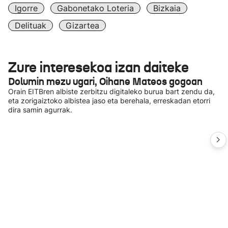
Igorre
Gabonetako Loteria
Bizkaia
Delituak
Gizartea
Zure interesekoa izan daiteke
Dolumin mezu ugari, Oihane Mateos gogoan
Orain EITBren albiste zerbitzu digitaleko burua bart zendu da,
eta zorigaiztoko albistea jaso eta berehala, erreskadan etorri
dira samin agurrak.