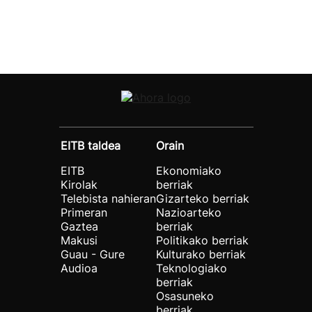
EITB taldea
Orain
EITB
Ekonomiako
Kirolak
berriak
Telebista nahieran
Gizarteko berriak
Primeran
Nazioarteko
Gaztea
berriak
Makusi
Politikako berriak
Guau - Gure
Kulturako berriak
Audioa
Teknologiako
berriak
Osasuneko
berriak