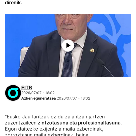
direnik.
EITB
2026/07/07 - 18:02
Azken eguneratzea
2026/07/07 - 18:02
"Eusko Jaurlaritzak ez du zalantzan jartzen
zuzentzaileen
zintzotasuna eta profesionaltasuna
.
Egon daitezke exijentzia maila ezberdinak,
zorroztasun maila ezberdinak, baina