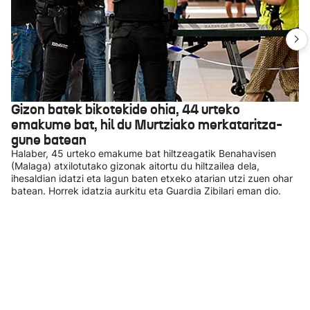
Gizon batek bikotekide ohia, 44 urteko
emakume bat, hil du Murtziako merkataritza-
gune batean
Halaber, 45 urteko emakume bat hiltzeagatik Benahavisen
(Malaga) atxilotutako gizonak aitortu du hiltzailea dela,
ihesaldian idatzi eta lagun baten etxeko atarian utzi zuen ohar
batean. Horrek idatzia aurkitu eta Guardia Zibilari eman dio.