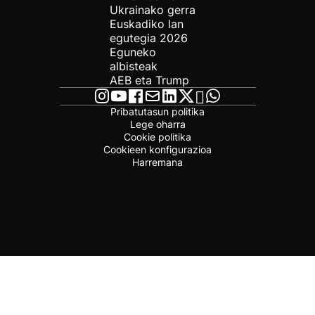
Ukrainako gerra
Euskadiko lan
egutegia 2026
Eguneko
albisteak
AEB eta Trump
Pribatutasun politika
Lege oharra
Cookie politika
Cookieen konfigurazioa
Harremana