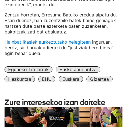
ezin direnik", erantsi du.
Zentzu horretan, Erresuma Batuko eredua aipatu du.
Esan duenez, han zuzentzaile batek baino gehiagok
hartzen dute parte azterketa baten zuzenketan,
bakoitzak zati bat ebaluatuz.
Hainbat ikaslek aurkeztutako helegiteen
inguruan,
berriz, sailburuak adierazi du "justiziak bere bidea"
egin behar duela.
Eguneko Titularrak
Eusko Jaurlaritza
Hezkuntza
EHU
Euskara
Gizartea
Zure interesekoa izan daiteke