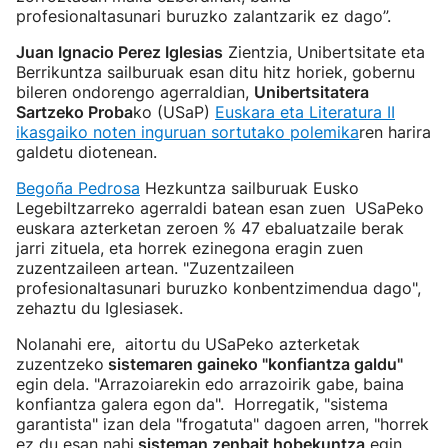
profesionaltasunari buruzko zalantzarik ez dago”.
Juan Ignacio Perez Iglesias
Zientzia, Unibertsitate eta
Berrikuntza sailburuak esan ditu hitz horiek, gobernu
bileren ondorengo agerraldian,
Unibertsitatera
Sartzeko Proba
ko (USaP)
Euskara eta Literatura II
ikasgaiko noten inguruan sortutako polemika
ren harira
galdetu diotenean.
Begoña Pedrosa
Hezkuntza sailburuak Eusko
Legebiltzarreko agerraldi batean esan zuen USaPeko
euskara azterketan zeroen % 47 ebaluatzaile berak
jarri zituela, eta horrek ezinegona eragin zuen
zuzentzaileen artean. "Zuzentzaileen
profesionaltasunari buruzko konbentzimendua dago",
zehaztu du Iglesiasek.
Nolanahi ere, aitortu du USaPeko azterketak
zuzentzeko
sistemaren gaineko "konfiantza galdu"
egin dela. "Arrazoiarekin edo arrazoirik gabe, baina
konfiantza galera egon da". Horregatik, "sistema
garantista" izan dela "frogatuta" dagoen arren, "horrek
ez du esan nahi
sisteman zenbait hobekuntza
egin