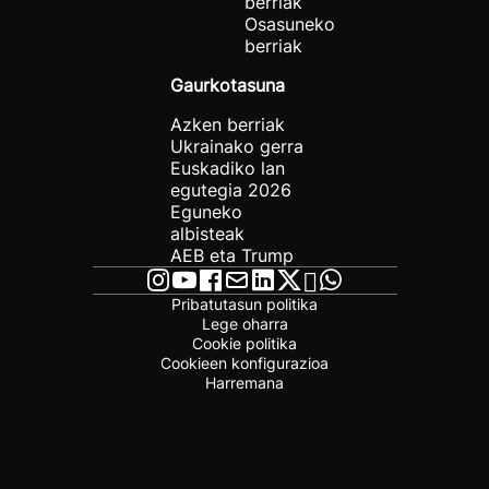
berriak
Osasuneko
berriak
Gaurkotasuna
Azken berriak
Ukrainako gerra
Euskadiko lan
egutegia 2026
Eguneko
albisteak
AEB eta Trump
Pribatutasun politika
Lege oharra
Cookie politika
Cookieen konfigurazioa
Harremana