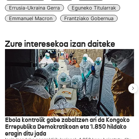
Errusia-Ukraina Gerra
Eguneko Titularrak
Emmanuel Macron
Frantziako Gobernua
Zure interesekoa izan daiteke
Ebola kontrolik gabe zabaltzen ari da Kongoko
Errepublika Demokratikoan eta 1.850 hildako
eragin ditu jada