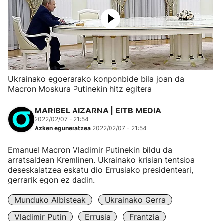
Ukrainako egoerarako konponbide bila joan da
Macron Moskura Putinekin hitz egitera
MARIBEL AIZARNA | EITB MEDIA
2022/02/07 - 21:54
Azken eguneratzea
2022/02/07 - 21:54
Emanuel Macron Vladimir Putinekin bildu da
arratsaldean Kremlinen. Ukrainako krisian tentsioa
deseskalatzea eskatu dio Errusiako presidenteari,
gerrarik egon ez dadin.
Munduko Albisteak
Ukrainako Gerra
Vladimir Putin
Errusia
Frantzia