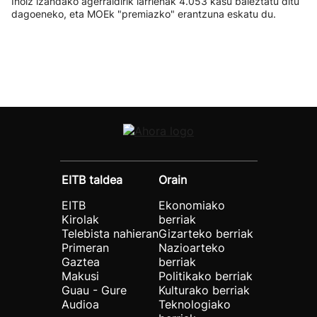
Inoiz izandako agerraldirik larrienak 4.053 kasu baieztatu ditu
dagoeneko, eta MOEk "premiazko" erantzuna eskatu du.
EITB taldea
Orain
EITB
Ekonomiako
Kirolak
berriak
Telebista nahieran
Gizarteko berriak
Primeran
Nazioarteko
Gaztea
berriak
Makusi
Politikako berriak
Guau - Gure
Kulturako berriak
Audioa
Teknologiako