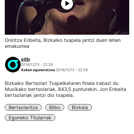
Onintza Enbeita, Bizkaiko txapela jantzi duen lehen
emakumea
eitb
2018/12/15 - 22:39
Azken eguneratzea
2018/12/15 - 22:39
Bizkaiko Bertsolari Txapelketaren finala irabazi du
Muxikako bertsolariak, 843,5 punturekin. Jon Enbeita
bertsolariak jantzi dio txapela.
Bertsolaritza
Bilbo
Bizkaia
Eguneko Titularrak