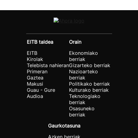
EITB taldea
Orain
EITB
Ekonomiako
Kirolak
berriak
Telebista nahieran
Gizarteko berriak
Primeran
Nazioarteko
Gaztea
berriak
Makusi
Politikako berriak
Guau - Gure
Kulturako berriak
Audioa
Teknologiako
berriak
Osasuneko
berriak
Gaurkotasuna
Azken berriak