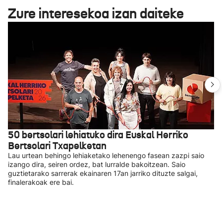
Zure interesekoa izan daiteke
50 bertsolari lehiatuko dira Euskal Herriko
Bertsolari Txapelketan
Lau urtean behingo lehiaketako lehenengo fasean zazpi saio
izango dira, seiren ordez, bat lurralde bakoitzean. Saio
guztietarako sarrerak ekainaren 17an jarriko dituzte salgai,
finalerakoak ere bai.