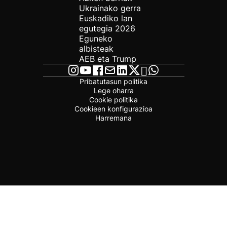
Ukrainako gerra
Euskadiko lan
egutegia 2026
Eguneko
albisteak
AEB eta Trump
Pribatutasun politika
Lege oharra
Cookie politika
Cookieen konfigurazioa
Harremana