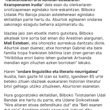
itxaropenaren irudia
" dela esan du olerkariaren
oroitzapenean egindako lore-eskaintzan. Bilboko
Udalak Pío Baroja plazan astelehenean egindako
ekitaldian parte hartu du. Aburtok egilearen ondarea
sakonago ezagutu beharra azpimarratu du.
Idazlea jaio zen etxetik metro gutxitara, Bilboko
alkateak lore sorta bat eman dio Arestiren alargunari,
Meli Esteban
i, eta ohorezko aurreskua dantzatu diote.
Aburtok esan duenez, etxe horretan Gabriel eta bere
familia tropa frankisten biktima izan ziren gerran eta
“Hiribildua erori baino lehen gudariek Artxanda
mendian egin zituzten azken borroken” lekuko.
Haren “
ondare linguistiko eta literario neurrigabea
”
ikusita, hain gazte hil izan ez balitz, igandean 85 urte
beteko zituen idazleak euskararen historian literatur
bitxi gehiago utziko zituzkeen, Aburtoren esanetan.
Hura gogoratzeko ekitaldian, Bilboko Txistularien Udal
Bandak ere hartu du parte, eta Udane Goikoetxeak
“Nire aitaren etxea defendituko dut” eta “Beti esanen
dut egia” Arestiren olerki ezagunak irakurri ditu.