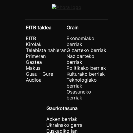
EITB taldea
Orain
EITB
Ekonomiako
Kirolak
berriak
Telebista nahieran
Gizarteko berriak
Primeran
Nazioarteko
Gaztea
berriak
Makusi
Politikako berriak
Guau - Gure
Kulturako berriak
Audioa
Teknologiako
berriak
Osasuneko
berriak
Gaurkotasuna
Azken berriak
Ukrainako gerra
Euskadiko lan