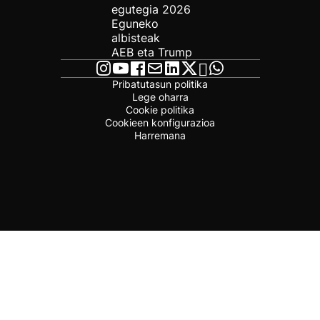
egutegia 2026
Eguneko
albisteak
AEB eta Trump
Pribatutasun politika
Lege oharra
Cookie politika
Cookieen konfigurazioa
Harremana