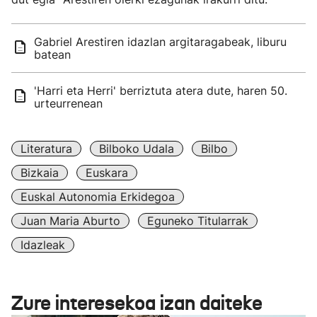
Gabriel Arestiren idazlan argitaragabeak, liburu
batean
'Harri eta Herri' berriztuta atera dute, haren 50.
urteurrenean
Literatura
Bilboko Udala
Bilbo
Bizkaia
Euskara
Euskal Autonomia Erkidegoa
Juan Maria Aburto
Eguneko Titularrak
Idazleak
Zure interesekoa izan daiteke