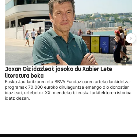
Joxan Oiz idazleak jasoko du Xabier Lete
literatura beka
Eusko Jaurlaritzaren eta BBVA Fundazioaren arteko lankidetza-
programak 70.000 euroko dirulaguntza emango dio donostiar
idazleari, urtebetez XX. mendeko bi euskal arkitektoren istorioa
idatz dezan.