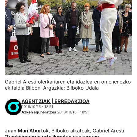
Gabriel Aresti olerkariaren eta idazlearen omenenezko
ekitaldia Bilbon. Argazkia: Bilboko Udala
AGENTZIAK | ERREDAKZIOA
2018/10/16 - 18:51
Azken eguneratzea
2018/10/16 - 18:51
Juan Mari Aburto
k, Bilboko alkateak, Gabriel Aresti
"frankismoaren urte ilunetan euskararen