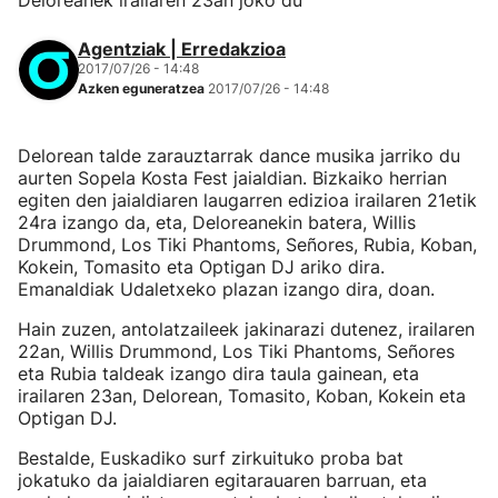
Deloreanek irailaren 23an joko du
Agentziak | Erredakzioa
2017/07/26 - 14:48
Azken eguneratzea
2017/07/26 - 14:48
Delorean talde zarauztarrak dance musika jarriko du
aurten Sopela Kosta Fest jaialdian. Bizkaiko herrian
egiten den jaialdiaren laugarren edizioa irailaren 21etik
24ra izango da, eta, Deloreanekin batera, Willis
Drummond, Los Tiki Phantoms, Señores, Rubia, Koban,
Kokein, Tomasito eta Optigan DJ ariko dira.
Emanaldiak Udaletxeko plazan izango dira, doan.
Hain zuzen, antolatzaileek jakinarazi dutenez, irailaren
22an, Willis Drummond, Los Tiki Phantoms, Señores
eta Rubia taldeak izango dira taula gainean, eta
irailaren 23an, Delorean, Tomasito, Koban, Kokein eta
Optigan DJ.
Bestalde, Euskadiko surf zirkuituko proba bat
jokatuko da jaialdiaren egitarauaren barruan, eta