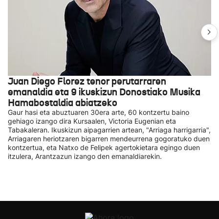
Juan Diego Florez tenor perutarraren
emanaldia eta 9 ikuskizun Donostiako Musika
Hamabostaldia abiatzeko
Gaur hasi eta abuztuaren 30era arte, 60 kontzertu baino
gehiago izango dira Kursaalen, Victoria Eugenian eta
Tabakaleran. Ikuskizun aipagarrien artean, "Arriaga harrigarria",
Arriagaren heriotzaren bigarren mendeurrena gogoratuko duen
kontzertua, eta Natxo de Felipek agertokietara egingo duen
itzulera, Arantzazun izango den emanaldiarekin.