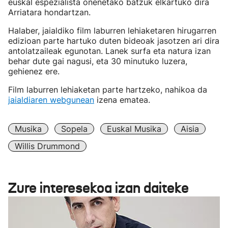
euskal espezialista onenetako batzuk elkartuko dira
Arriatara hondartzan.
Halaber, jaialdiko film laburren lehiaketaren hirugarren
edizioan parte hartuko duten bideoak jasotzen ari dira
antolatzaileak egunotan. Lanek surfa eta natura izan
behar dute gai nagusi, eta 30 minutuko luzera,
gehienez ere.
Film laburren lehiaketan parte hartzeko, nahikoa da
jaialdiaren webgunean
izena ematea.
Musika
Sopela
Euskal Musika
Aisia
Willis Drummond
Zure interesekoa izan daiteke