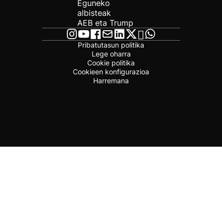
Eguneko
albisteak
AEB eta Trump
Pribatutasun politika
Lege oharra
Cookie politika
Cookieen konfigurazioa
Harremana