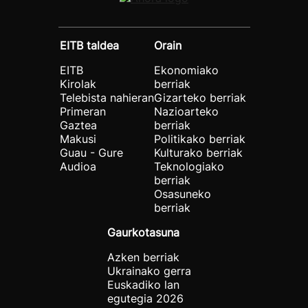
EITB taldea
Orain
EITB
Ekonomiako
Kirolak
berriak
Telebista nahieran
Gizarteko berriak
Primeran
Nazioarteko
Gaztea
berriak
Makusi
Politikako berriak
Guau - Gure
Kulturako berriak
Audioa
Teknologiako
berriak
Osasuneko
berriak
Gaurkotasuna
Azken berriak
Ukrainako gerra
Euskadiko lan
egutegia 2026