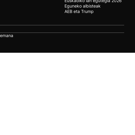
Euskadiko lan egutegia 2026
Eguneko albisteak
AEB eta Trump
remana