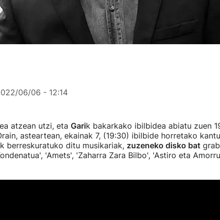
022/06/06 - 12:14
ea atzean utzi, eta
Gari
k bakarkako ibilbidea abiatu zuen 1
rain, asteartean, ekainak 7, (19:30) ibilbide horretako kant
k berreskuratuko ditu musikariak,
zuzeneko disko bat
grab
ondenatua', 'Amets', 'Zaharra Zara Bilbo', 'Astiro eta Amorr