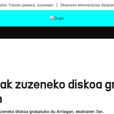
|
don Txikiren jaitsiera, zuzenean
Elkanoren lehorreratzea Getaria
tura
Ikusmiran
Egural
Osasuna
Teknologia
ak zuzeneko diskoa g
n
 zuzeneko diskoa grabatuko du Arriagan, ekainaren 7an.