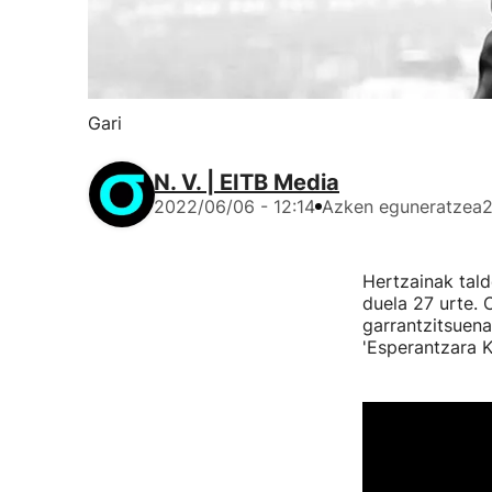
Gari
N. V. | EITB Media
2022/06/06 - 12:14
Azken eguneratzea
2
Hertzainak tald
duela 27 urte. O
garrantzitsuena
'Esperantzara K