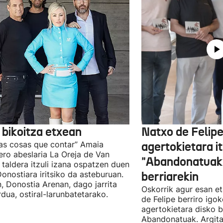
 bikoitza etxean
Natxo de Felip
as cosas que contar” Amaia
agertokietara it
ro abeslaria La Oreja de Van
"Abandonatuak"
taldera itzuli izana ospatzen duen
Donostiara iritsiko da asteburuan.
berriarekin
n, Donostia Arenan, dago jarrita
Oskorrik agur esan et
rdua, ostiral-larunbatetarako.
de Felipe berriro igo
agertokietara disko b
Abandonatuak. Argita