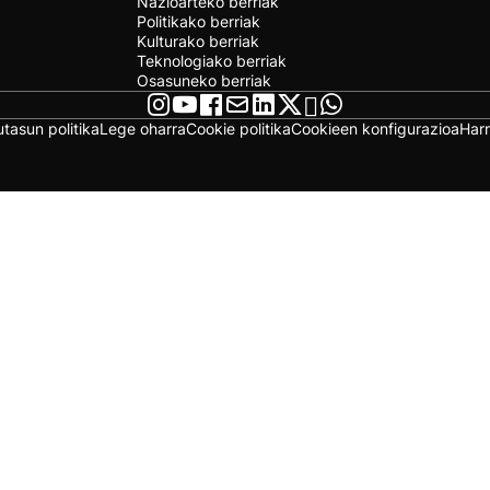
Nazioarteko berriak
Politikako berriak
Kulturako berriak
Teknologiako berriak
Osasuneko berriak
utasun politika
Lege oharra
Cookie politika
Cookieen konfigurazioa
Har