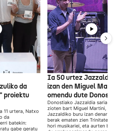
e
Ia 50 urtez Jazzaldiko bur
zuliko da
izan den Miguel Martin
 proiektu
omendu dute Donostian
Donostiako Jazzaldia saria eman
zioten bart Miguel Martini, ia 50 urte
a 11 urtera, Natxo
Jazzaldiko buru izan denari. Orain ar
ko da
berak ematen zien Trinitate Plazan sa
erri batekin:
hori musikariei, eta aurten berak jaso
ratu gabe geratu