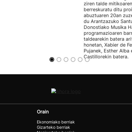
ziren talde mitikoare
berreskuratu ditu pro
abuztuaren 20an zuz
du Arantzazuko Santu
Donostiako Musika H
programazioaren barr
taldearekin batera ar
honetan, Xabier de F
Pujanek, Esther Alba
Castillorekin batera.
Orain
Ekonomiako berriak
Gizarteko berriak