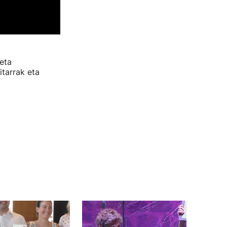
eta
tarrak eta