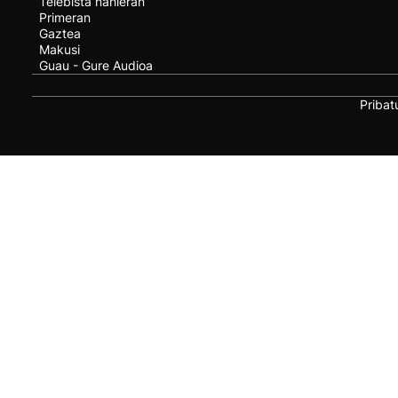
Telebista nahieran
Primeran
Gaztea
Makusi
Guau - Gure Audioa
Pribat