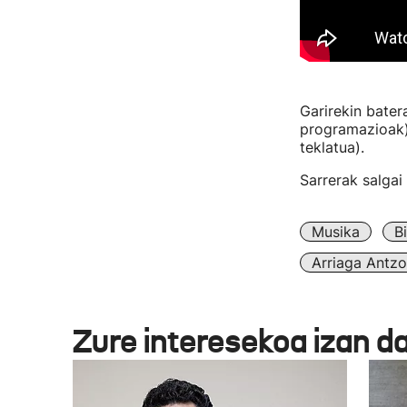
Garirekin bater
programazioak),
teklatua).
Sarrerak salgai
Musika
B
Arriaga Antzo
Zure interesekoa izan d