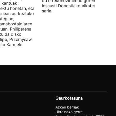
du errekonozimendu gorena. Jon
n kantuak
Insausti Donostiako alkateak eman zi
iektu honetan, eta
saria.
enean aurkeztuko
tegian,
amabostaldiaren
uan. Philiperena
itu da disko
elipe, Przemysaw
 eta Karmele
Gaurkotasuna
Azken berriak
Ukrainako gerra