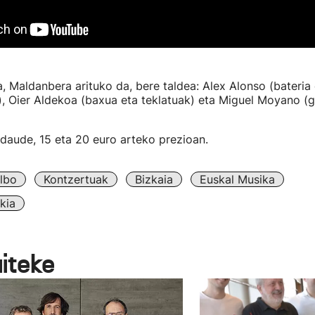
a, Maldanbera arituko da, bere taldea: Alex Alonso (bateria 
 Oier Aldekoa (baxua eta teklatuak) eta Miguel Moyano (gi
 daude, 15 eta 20 euro arteko prezioan.
ilbo
Kontzertuak
Bizkaia
Euskal Musika
kia
aiteke