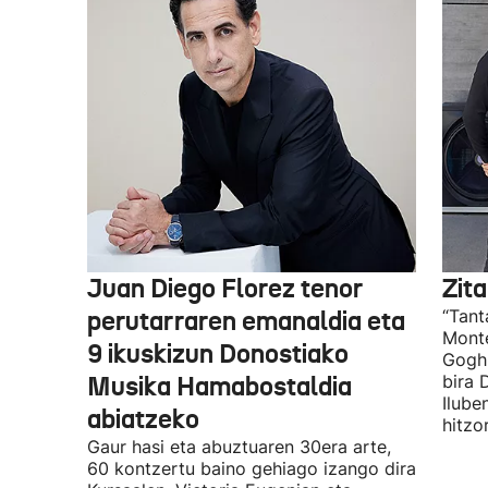
Juan Diego Florez tenor
Zita
perutarraren emanaldia eta
“Tant
Monte
9 ikuskizun Donostiako
Gogh 
Musika Hamabostaldia
bira 
Ilube
abiatzeko
hitzo
Gaur hasi eta abuztuaren 30era arte,
60 kontzertu baino gehiago izango dira