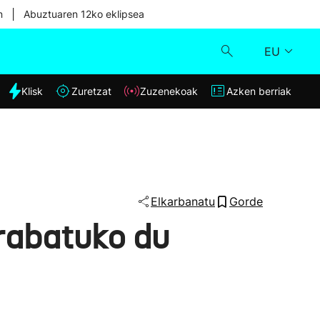
|
n
Abuztuaren 12ko eklipsea
EU
dia
Klisk
Zuretzat
Zuzenekoak
Azken berriak
Klisk
Zuzenekoak
Zuretzat
Elkarbanatu
Gorde
rabatuko du
Azken berriak