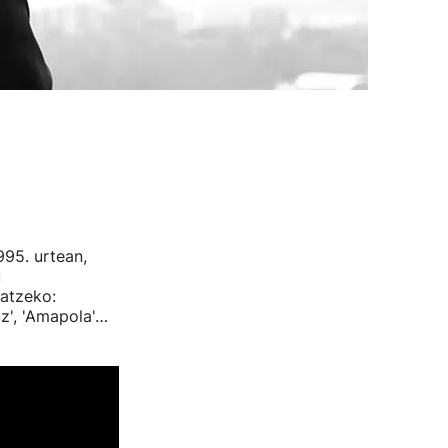
995. urtean,
u
atzeko:
uz', 'Amapola'…