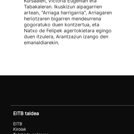
Kursaalen, Victoria Eugenian eta
Tabakaleran. Ikuskizun aipagarrien
artean, "Arriaga harrigarria", Arriagaren
heriotzaren bigarren mendeurrena
gogoratuko duen kontzertua, eta
Natxo de Felipek agertokietara egingo
duen itzulera, Arantzazun izango den
emanaldiarekin.
EITB taldea
EITB
Kirolak