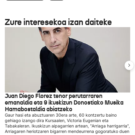
Zure interesekoa izan daiteke
Juan Diego Florez tenor perutarraren
emanaldia eta 9 ikuskizun Donostiako Musika
Hamabostaldia abiatzeko
Gaur hasi eta abuztuaren 30era arte, 60 kontzertu baino
gehiago izango dira Kursaalen, Victoria Eugenian eta
Tabakaleran. Ikuskizun aipagarrien artean, "Arriaga harrigarria",
Arriagaren heriotzaren bigarren mendeurrena gogoratuko duen