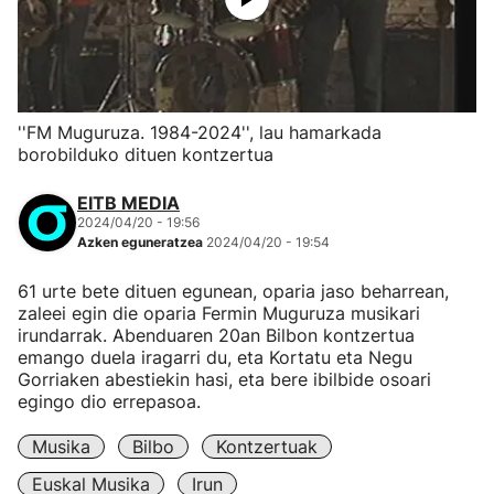
''FM Muguruza. 1984-2024'', lau hamarkada
borobilduko dituen kontzertua
EITB MEDIA
2024/04/20 - 19:56
Azken eguneratzea
2024/04/20 - 19:54
61 urte bete dituen egunean, oparia jaso beharrean,
zaleei egin die oparia Fermin Muguruza musikari
irundarrak. Abenduaren 20an Bilbon kontzertua
emango duela iragarri du, eta Kortatu eta Negu
Gorriaken abestiekin hasi, eta bere ibilbide osoari
egingo dio errepasoa.
Musika
Bilbo
Kontzertuak
Euskal Musika
Irun