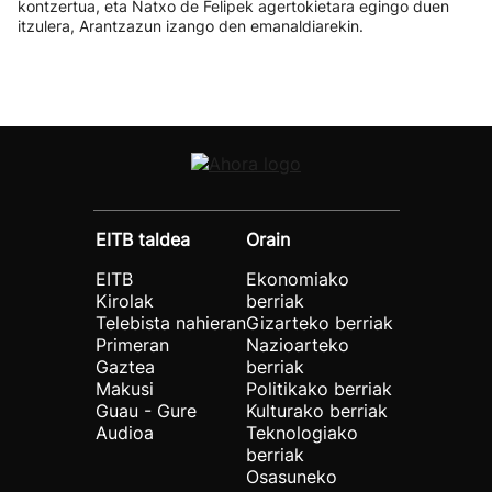
kontzertua, eta Natxo de Felipek agertokietara egingo duen
itzulera, Arantzazun izango den emanaldiarekin.
EITB taldea
Orain
EITB
Ekonomiako
Kirolak
berriak
Telebista nahieran
Gizarteko berriak
Primeran
Nazioarteko
Gaztea
berriak
Makusi
Politikako berriak
Guau - Gure
Kulturako berriak
Audioa
Teknologiako
berriak
Osasuneko