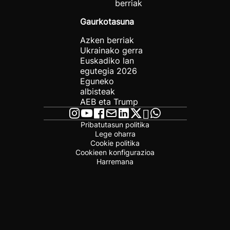
berriak
Gaurkotasuna
Azken berriak
Ukrainako gerra
Euskadiko lan
egutegia 2026
Eguneko
albisteak
AEB eta Trump
Pribatutasun politika
Lege oharra
Cookie politika
Cookieen konfigurazioa
Harremana