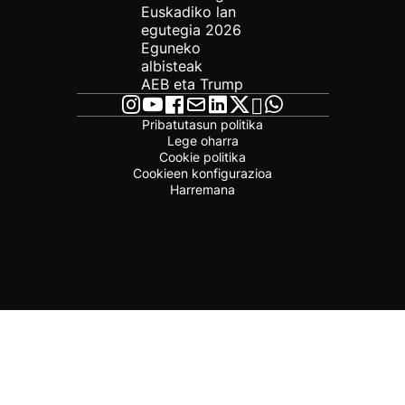
Euskadiko lan
egutegia 2026
Eguneko
albisteak
AEB eta Trump
Pribatutasun politika
Lege oharra
Cookie politika
Cookieen konfigurazioa
Harremana