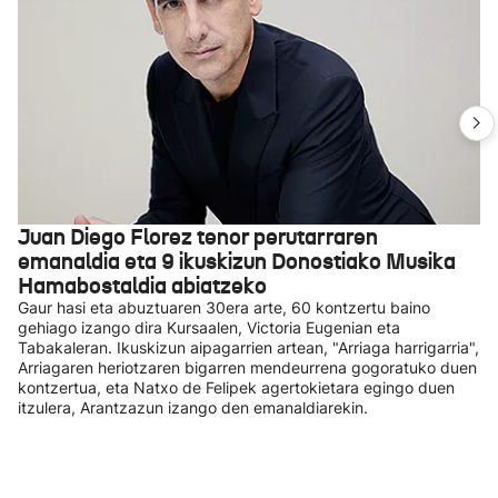
Juan Diego Florez tenor perutarraren
emanaldia eta 9 ikuskizun Donostiako Musika
Hamabostaldia abiatzeko
Gaur hasi eta abuztuaren 30era arte, 60 kontzertu baino
gehiago izango dira Kursaalen, Victoria Eugenian eta
Tabakaleran. Ikuskizun aipagarrien artean, "Arriaga harrigarria",
Arriagaren heriotzaren bigarren mendeurrena gogoratuko duen
kontzertua, eta Natxo de Felipek agertokietara egingo duen
itzulera, Arantzazun izango den emanaldiarekin.