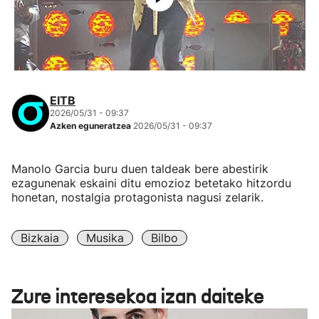
EITB
2026/05/31 - 09:37
Azken eguneratzea
2026/05/31 - 09:37
Manolo Garcia buru duen taldeak bere abestirik
ezagunenak eskaini ditu emozioz betetako hitzordu
honetan, nostalgia protagonista nagusi zelarik.
Bizkaia
Musika
Bilbo
Zure interesekoa izan daiteke