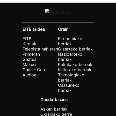
EITB taldea
Orain
EITB
Ekonomiako
Kirolak
berriak
Telebista nahieran
Gizarteko berriak
Primeran
Nazioarteko
Gaztea
berriak
Makusi
Politikako berriak
Guau - Gure
Kulturako berriak
Audioa
Teknologiako
berriak
Osasuneko
berriak
Gaurkotasuna
Azken berriak
Ukrainako gerra