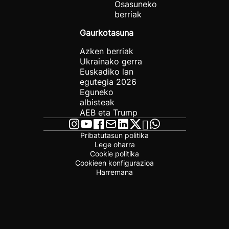
Osasuneko
berriak
Gaurkotasuna
Azken berriak
Ukrainako gerra
Euskadiko lan
egutegia 2026
Eguneko
albisteak
AEB eta Trump
Pribatutasun politika
Lege oharra
Cookie politika
Cookieen konfigurazioa
Harremana