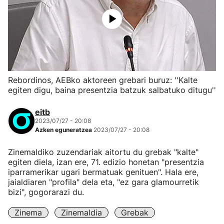
Rebordinos, AEBko aktoreen grebari buruz: ''Kalte
egiten digu, baina presentzia batzuk salbatuko ditugu''
eitb
2023/07/27 - 20:08
Azken eguneratzea
2023/07/27 - 20:08
Zinemaldiko zuzendariak aitortu du grebak "kalte"
egiten diela, izan ere, 71. edizio honetan "presentzia
iparramerikar ugari bermatuak genituen". Hala ere,
jaialdiaren "profila" dela eta, "ez gara glamourretik
bizi", gogorarazi du.
Zinema
Zinemaldia
Grebak