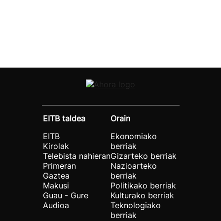
EITB taldea
Orain
EITB
Ekonomiako
Kirolak
berriak
Telebista nahieran
Gizarteko berriak
Primeran
Nazioarteko
Gaztea
berriak
Makusi
Politikako berriak
Guau - Gure
Kulturako berriak
Audioa
Teknologiako
berriak