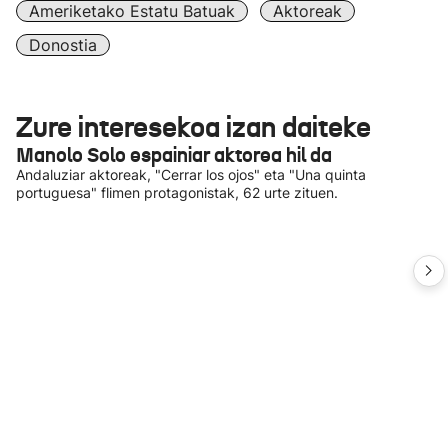
Ameriketako Estatu Batuak
Aktoreak
Donostia
Zure interesekoa izan daiteke
Manolo Solo espainiar aktorea hil da
Andaluziar aktoreak, "Cerrar los ojos" eta "Una quinta
portuguesa" flimen protagonistak, 62 urte zituen.