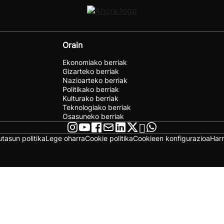
Orain
Ekonomiako berriak
Gizarteko berriak
Nazioarteko berriak
Politikako berriak
Kulturako berriak
Teknologiako berriak
Osasuneko berriak
utasun politika
Lege oharra
Cookie politika
Cookieen konfigurazioa
Har