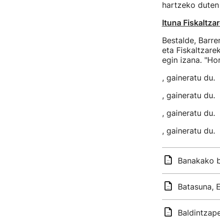
hartzeko duten 
Ituna Fiskaltza
Bestalde, Barr
eta Fiskaltzare
egin izana. "Ho
, gaineratu du.
, gaineratu du.
, gaineratu du.
, gaineratu du.
Banakako bi
Batasuna, 
Baldintzap