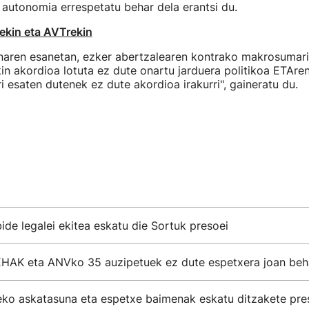
autonomia errespetatu behar dela erantsi du.
rekin eta AVTrekin
enaren esanetan, ezker abertzalearen kontrako makrosumar
kin akordioa lotuta ez dute onartu jarduera politikoa ETAre
ri esaten dutenek ez dute akordioa irakurri", gaineratu du.
de legalei ekitea eskatu die Sortuk presoei
EHAK eta ANVko 35 auzipetuek ez dute espetxera joan beh
eko askatasuna eta espetxe baimenak eskatu ditzakete pr