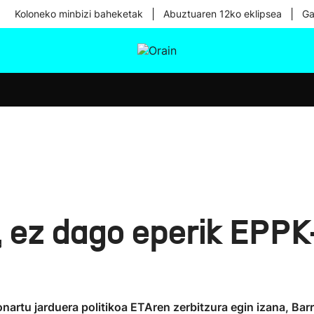
|
|
Koloneko minbizi baheketak
Abuztuaren 12ko eklipsea
Ga
tura
Ikusmiran
Egural
Osasuna
Teknologia
, ez dago eperik EPP
onartu jarduera politikoa ETAren zerbitzura egin izana, Ba