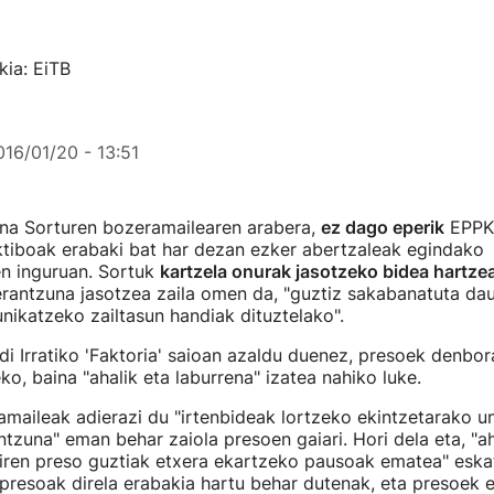
ia: EiTB
016/01/20 - 13:51
na Sorturen bozeramailearen arabera,
ez dago eperik
EPPK 
ktiboak erabaki bat har dezan ezker abertzaleak egindako
n inguruan. Sortuk
kartzela onurak jasotzeko bidea hartze
erantzuna jasotzea zaila omen da, "guztiz sakabanatuta da
nikatzeko zailtasun handiak dituztelako".
i Irratiko 'Faktoria' saioan azaldu duenez, presoek denbor
ko, baina "ahalik eta laburrena" izatea nahiko luke.
maileak adierazi du "irtenbideak lortzeko ekintzetarako un
tzuna" eman behar zaiola presoen gaiari. Hori dela eta, "a
diren preso guztiak etxera ekartzeko pausoak ematea" eska
 presoak direla erabakia hartu behar dutenak, eta presoek 