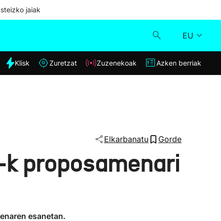
steizko jaiak
EU
dia
Klisk
Zuretzat
Zuzenekoak
Azken berriak
Klisk
Zuzenekoak
Zuretzat
Elkarbanatu
Gorde
K-k proposamenari
Azken berriak
rrenaren esanetan.