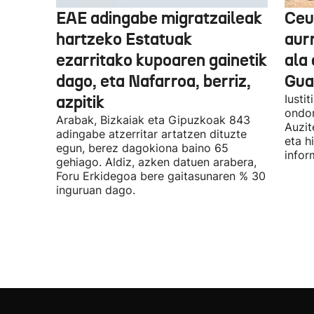
EAE adingabe migratzaileak
Ceu
hartzeko Estatuak
aurr
ezarritako kupoaren gainetik
ala 
dago, eta Nafarroa, berriz,
Guar
azpitik
Iusti
ondor
Arabak, Bizkaiak eta Gipuzkoak 843
Auzit
adingabe atzerritar artatzen dituzte
eta h
egun, berez dagokiona baino 65
infor
gehiago. Aldiz, azken datuen arabera,
Foru Erkidegoa bere gaitasunaren % 30
inguruan dago.