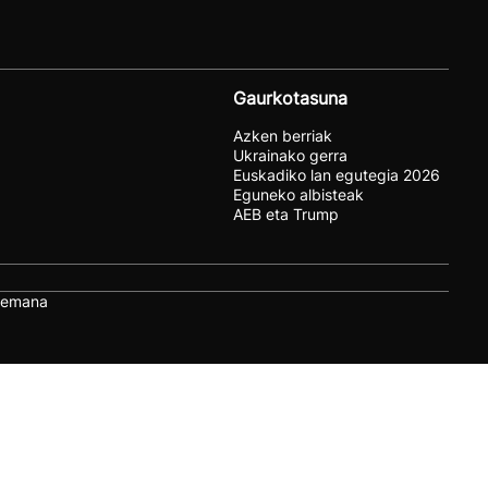
Gaurkotasuna
Azken berriak
Ukrainako gerra
Euskadiko lan egutegia 2026
Eguneko albisteak
AEB eta Trump
remana