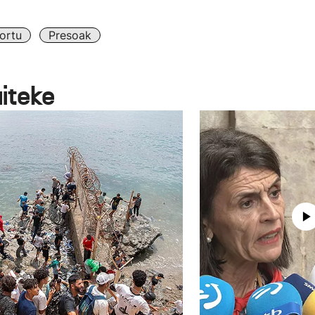
ortu
Presoak
aiteke