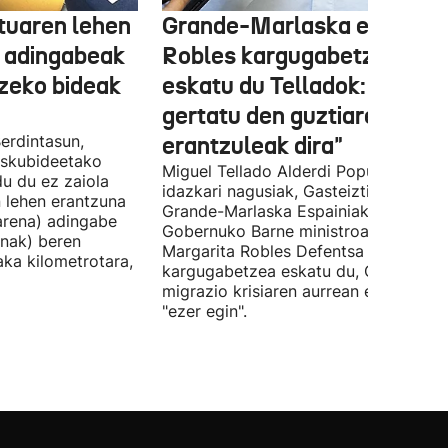
tuaren lehen
Grande-Marlaska eta
 adingabeak
Robles kargugabetzea
tzeko bideak
eskatu du Telladok: "Ceuta
gertatu den guztiaren
erdintasun,
erantzuleak dira"
 Eskubideetako
Miguel Tellado Alderdi Popularraren
u du ez zaiola
idazkari nagusiak, Gasteiztik, Fernan
n lehen erantzuna
Grande-Marlaska Espainiako
arena) adingabe
Gobernuko Barne ministroa eta
nak) beren
Margarita Robles Defentsa ministroa
laka kilometrotara,
kargugabetzea eskatu du, Ceutako
migrazio krisiaren aurrean ez dutelak
"ezer egin".