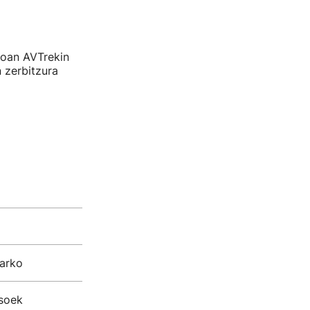
ioan AVTrekin
n zerbitzura
arko
esoek