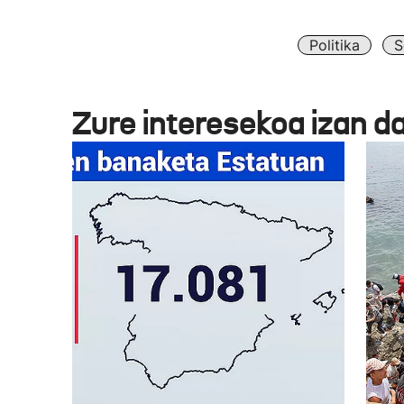
Politika
S
Zure interesekoa izan d