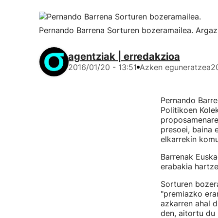
Pernando Barrena Sorturen bozeramailea. Argazk
agentziak | erredakzioa
2016/01/20 - 13:51
Azken eguneratzea
2
Pernando Barre
Politikoen Kole
proposamenare
presoei, baina 
elkarrekin komu
Barrenak Euskad
erabakia hartze
Sorturen bozera
"premiazko eran
azkarren ahal 
den, aitortu du