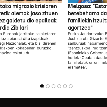
tako migrazio krisiaren
Melgosa: "Esta
etik alertak jaso zituen
betebeharra da
ez galdetu dio epaileak
familiekin itzul
dia Zibilari
agortzea"
tia Europak jarritako salaketaren
Eusko Jaurlaritzako B
ioz abiarazi ditu izapideak
Justizia eta Gizarte
egi Nazionalak, eta bizi direnen
sailburuak nabarmend
ildakoen kokapenari buruzko
"zentzuzkoa iruditze
mazioa eskatu du.
(Espainiako Gobernu
horiek (Ceutan daude
familietatik urrun, mi
eramatea".