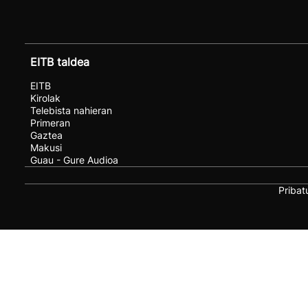
EITB taldea
EITB
Kirolak
Telebista nahieran
Primeran
Gaztea
Makusi
Guau - Gure Audioa
Pribat