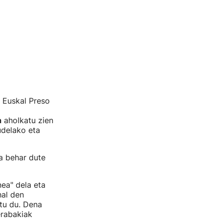
Euskal Preso
a
aholkatu zien
udelako eta
a behar dute
ea" dela eta
hal den
tu du. Dena
erabakiak