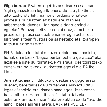
Iñigo Iturrate
EAJren legebiltzarkidearen esanetan,
"egin genezakeen legerik onena da hau", biktimok
aitortzeko eta biktima horiei ordaina emateko
prozesua bururatzen ez badu ere. Izan ere,
nabarmendu duenez, "lan handia dago oraindik
egiteko". Buruzagi jeltzalearen aburuz, aitortzeko
prozesua "pausu sendoak emanez egin behar da,
biktimen artean frustrazioa saihesteko eta itxaropen
faltsurik ez sortzeko"
EH Bilduk aurkeztutako zuzenketak ahoan hartuta,
horiek onartzeak "Legea bertan behera geratzea" ekar
lezakeela uste du Iturratek. PPri araua "desitxuratzeko
zuzenketa politikoak" aurkeztea egotzi dio EAJko
kideak.
Julen Arzuaga
EH Bilduko ordezkariak gogorarazi
duenez, bere taldeak 83 zuzenketa aurkeztu ditu
legeak "anbizio eta irismen handiagoa" izan zezan,
baina alferrik. Haren iritzian, "eztabaidatzeko
aukerarik ere ez da izan", eta proiektua ez da "akordio
handi" batez aurrera atera, EAJk eta PSE-EEk