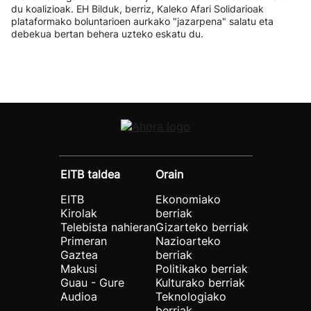
du koalizioak. EH Bilduk, berriz, Kaleko Afari Solidarioak
plataformako boluntarioen aurkako "jazarpena" salatu eta
debekua bertan behera uzteko eskatu du.
EITB taldea
Orain
EITB
Ekonomiako
Kirolak
berriak
Telebista nahieran
Gizarteko berriak
Primeran
Nazioarteko
Gaztea
berriak
Makusi
Politikako berriak
Guau - Gure
Kulturako berriak
Audioa
Teknologiako
berriak