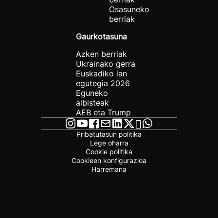
Osasuneko
berriak
Gaurkotasuna
Azken berriak
Ukrainako gerra
Euskadiko lan
egutegia 2026
Eguneko
albisteak
AEB eta Trump
Pribatutasun politika
Lege oharra
Cookie politika
Cookieen konfigurazioa
Harremana