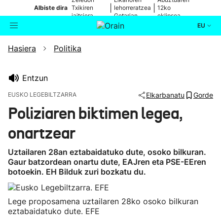
|
|
Albiste dira
Txikiren
lehorreratzea
12ko
jaitsiera,
Getarian
eklipsea
zuzenean
EU
Hasiera
Politika
Aktualitatea
Bilatzailea
Politika
Entzun
EUSKO LEGEBILTZARRA
Elkarbanatu
Gorde
Kultura
Poliziaren biktimen legea,
onartzear
Ikusmiran
Uztailaren 28an eztabaidatuko dute, osoko bilkuran.
Eguraldia
Gaur batzordean onartu dute, EAJren eta PSE-EEren
botoekin. EH Bilduk zuri bozkatu du.
Lege proposamena uztailaren 28ko osoko bilkuran
eztabaidatuko dute. EFE