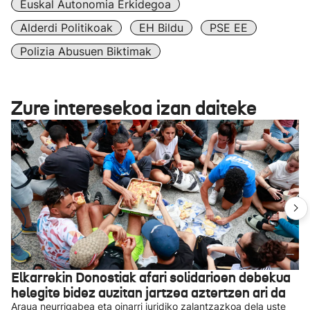
Euskal Autonomia Erkidegoa
Alderdi Politikoak
EH Bildu
PSE EE
Polizia Abusuen Biktimak
Zure interesekoa izan daiteke
Elkarrekin Donostiak afari solidarioen debekua
helegite bidez auzitan jartzea aztertzen ari da
Araua neurrigabea eta oinarri juridiko zalantzazkoa dela uste