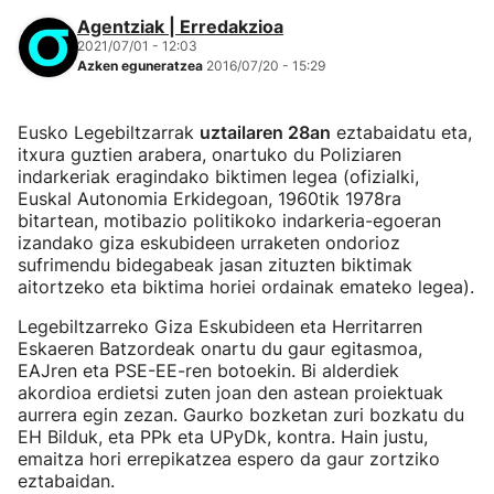
Agentziak | Erredakzioa
2021/07/01 - 12:03
Azken eguneratzea
2016/07/20 - 15:29
Eusko Legebiltzarrak
uztailaren 28an
eztabaidatu eta,
itxura guztien arabera, onartuko du Poliziaren
indarkeriak eragindako biktimen legea (ofizialki,
Euskal Autonomia Erkidegoan, 1960tik 1978ra
bitartean, motibazio politikoko indarkeria-egoeran
izandako giza eskubideen urraketen ondorioz
sufrimendu bidegabeak jasan zituzten biktimak
aitortzeko eta biktima horiei ordainak emateko legea).
Legebiltzarreko Giza Eskubideen eta Herritarren
Eskaeren Batzordeak onartu du gaur egitasmoa,
EAJren eta PSE-EE-ren botoekin. Bi alderdiek
akordioa erdietsi zuten joan den astean proiektuak
aurrera egin zezan. Gaurko bozketan zuri bozkatu du
EH Bilduk, eta PPk eta UPyDk, kontra. Hain justu,
emaitza hori errepikatzea espero da gaur zortziko
eztabaidan.