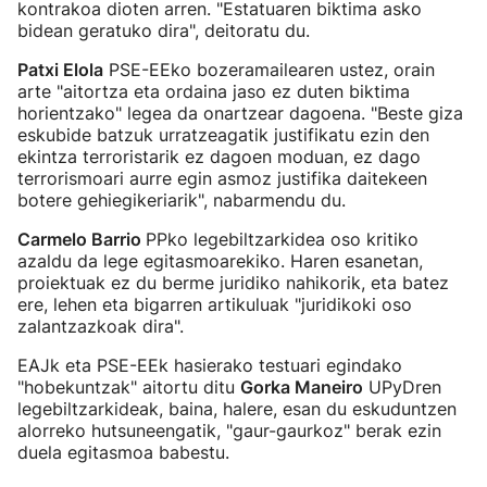
kontrakoa dioten arren. "Estatuaren biktima asko
bidean geratuko dira", deitoratu du.
Patxi Elola
PSE-EEko bozeramailearen ustez, orain
arte "aitortza eta ordaina jaso ez duten biktima
horientzako" legea da onartzear dagoena. "Beste giza
eskubide batzuk urratzeagatik justifikatu ezin den
ekintza terroristarik ez dagoen moduan, ez dago
terrorismoari aurre egin asmoz justifika daitekeen
botere gehiegikeriarik", nabarmendu du.
Carmelo Barrio
PPko legebiltzarkidea oso kritiko
azaldu da lege egitasmoarekiko. Haren esanetan,
proiektuak ez du berme juridiko nahikorik, eta batez
ere, lehen eta bigarren artikuluak "juridikoki oso
zalantzazkoak dira".
EAJk eta PSE-EEk hasierako testuari egindako
"hobekuntzak" aitortu ditu
Gorka Maneiro
UPyDren
legebiltzarkideak, baina, halere, esan du eskuduntzen
alorreko hutsuneengatik, "gaur-gaurkoz" berak ezin
duela egitasmoa babestu.