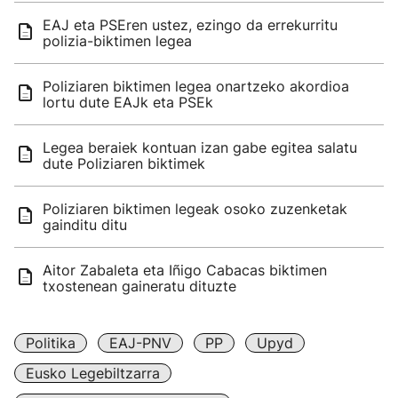
EAJ eta PSEren ustez, ezingo da errekurritu
polizia-biktimen legea
Poliziaren biktimen legea onartzeko akordioa
lortu dute EAJk eta PSEk
Legea beraiek kontuan izan gabe egitea salatu
dute Poliziaren biktimek
Poliziaren biktimen legeak osoko zuzenketak
gainditu ditu
Aitor Zabaleta eta Iñigo Cabacas biktimen
txostenean gaineratu dituzte
Politika
EAJ-PNV
PP
Upyd
Eusko Legebiltzarra