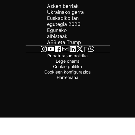
Azken berriak
Ukrainako gerra
Euskadiko lan
egutegia 2026
Eguneko
albisteak
AEB eta Trump
Pribatutasun politika
Lege oharra
Cookie politika
Cookieen konfigurazioa
Harremana