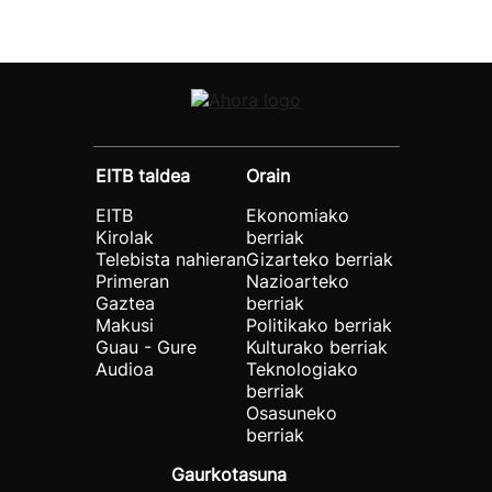
EITB taldea
Orain
EITB
Ekonomiako
Kirolak
berriak
Telebista nahieran
Gizarteko berriak
Primeran
Nazioarteko
Gaztea
berriak
Makusi
Politikako berriak
Guau - Gure
Kulturako berriak
Audioa
Teknologiako
berriak
Osasuneko
berriak
Gaurkotasuna