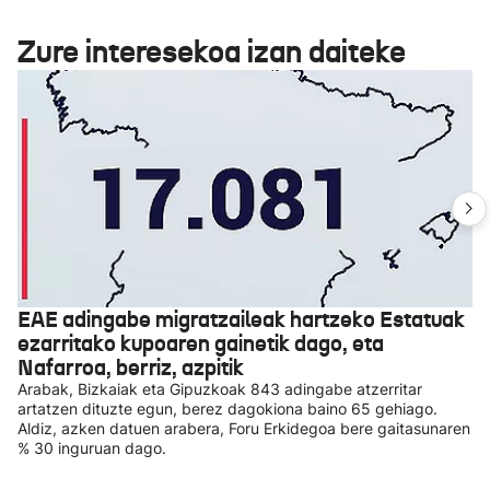
Zure interesekoa izan daiteke
EAE adingabe migratzaileak hartzeko Estatuak
ezarritako kupoaren gainetik dago, eta
Nafarroa, berriz, azpitik
Arabak, Bizkaiak eta Gipuzkoak 843 adingabe atzerritar
artatzen dituzte egun, berez dagokiona baino 65 gehiago.
Aldiz, azken datuen arabera, Foru Erkidegoa bere gaitasunaren
% 30 inguruan dago.