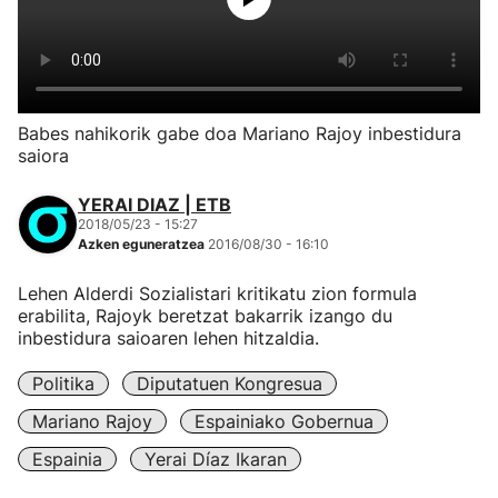
Babes nahikorik gabe doa Mariano Rajoy inbestidura
saiora
YERAI DIAZ | ETB
2018/05/23 - 15:27
Azken eguneratzea
2016/08/30 - 16:10
Lehen Alderdi Sozialistari kritikatu zion formula
erabilita, Rajoyk beretzat bakarrik izango du
inbestidura saioaren lehen hitzaldia.
Politika
Diputatuen Kongresua
Mariano Rajoy
Espainiako Gobernua
Espainia
Yerai Díaz Ikaran