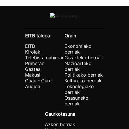
EITB taldea
Orain
EITB
Ekonomiako
Kirolak
berriak
Telebista nahieran
Gizarteko berriak
Primeran
Nazioarteko
Gaztea
berriak
Makusi
Politikako berriak
Guau - Gure
Kulturako berriak
Audioa
Teknologiako
berriak
Osasuneko
berriak
Gaurkotasuna
Azken berriak