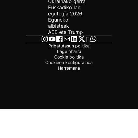
Ukrainako gerra
Euskadiko lan
egutegia 2026
Eguneko
albisteak
AEB eta Trump
Pribatutasun politika
Lege oharra
Cookie politika
Cookieen konfigurazioa
Harremana