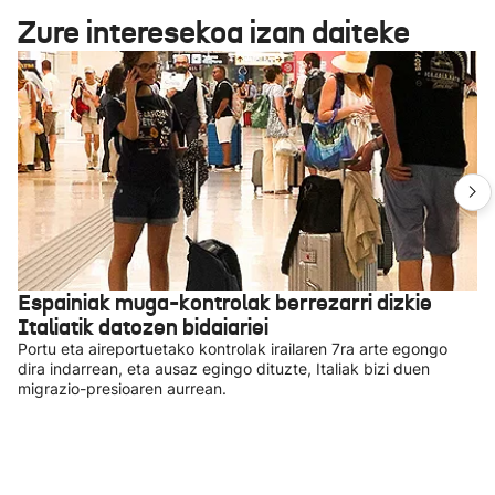
Zure interesekoa izan daiteke
Espainiak muga-kontrolak berrezarri dizkie
Italiatik datozen bidaiariei
Portu eta aireportuetako kontrolak irailaren 7ra arte egongo
dira indarrean, eta ausaz egingo dituzte, Italiak bizi duen
migrazio-presioaren aurrean.