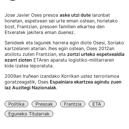
Jose Javier Oses presoa
aske utzi dute
larunbat
honetan, espetxean sei urte eman ostean, horietako
bost, Frantzian, presoen familien elkartea den
Etxeratek jakitera eman duenez.
Senideek eta lagunek harrera egin diote Osesi, Soriako
kartzelaren atarian. Ihes egin ostean, Oses 2012an
atxilotu zuten Frantzian, eta
zortzi urteko espetxealdia
ezarri zioten
ETAren aparatu logistiko-militarraren
kide izatea leporatuta.
2009an Iruñean izandako Korrikan ustez terrorismoa
goratzeagatik, Oses
Espainiara ekartzea agindu zuen
iaz Auzitegi Nazionalak
.
Politika
Presoak
Frantzia
ETA
Eguneko Titularrak