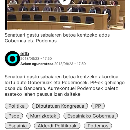
Senatuari gastu sabaiaren betoa kentzeko ados
Gobernua eta Podemos
eitb
2018/08/23 - 17:50
Azken eguneratzea
2018/08/23 - 17:50
Senatuari gastu sabaiaren betoa kentzeko akordioa
lortu dute Gobernuak eta Podemosek. PP-ek gehiengo
osoa du Ganberan. Aurrekontuei Podemosek baietz
esateko lehen pausua izan daiteke
Politika
Diputatuen Kongresua
PP
Psoe
Murrizketak
Espainiako Gobernua
Espainia
Alderdi Politikoak
Podemos