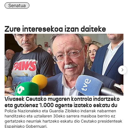
Senatua
Zure interesekoa izan daiteke
Vivasek Ceutako mugaren kontrola indartzeko
eta gutxienez 1.000 agente izateko eskatu du
Polizia Nazionaleko eta Guardia Zibileko indarrak nabarmen
handitzeko eta uztailaren 30eko sarrera masiboa berriro ez
gertatzeko neurriak hartzeko eskatu dio Ceutako presidenteak
Espainiako Gobernuari.