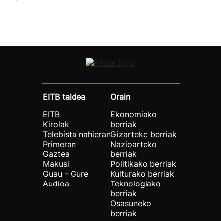
EITB taldea
Orain
EITB
Ekonomiako
Kirolak
berriak
Telebista nahieran
Gizarteko berriak
Primeran
Nazioarteko
Gaztea
berriak
Makusi
Politikako berriak
Guau - Gure
Kulturako berriak
Audioa
Teknologiako
berriak
Osasuneko
berriak