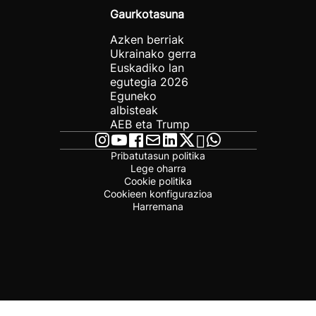
Gaurkotasuna
Azken berriak
Ukrainako gerra
Euskadiko lan
egutegia 2026
Eguneko
albisteak
AEB eta Trump
Pribatutasun politika
Lege oharra
Cookie politika
Cookieen konfigurazioa
Harremana