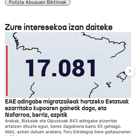
Polizia Abusuen Biktimak
Zure interesekoa izan daiteke
EAE adingabe migratzaileak hartzeko Estatuak
ezarritako kupoaren gainetik dago, eta
Nafarroa, berriz, azpitik
Arabak, Bizkaiak eta Gipuzkoak 843 adingabe atzerritar
artatzen dituzte egun, berez dagokiona baino 65 gehiago.
Aldiz, azken datuen arabera, Foru Erkidegoa bere gaitasunaren