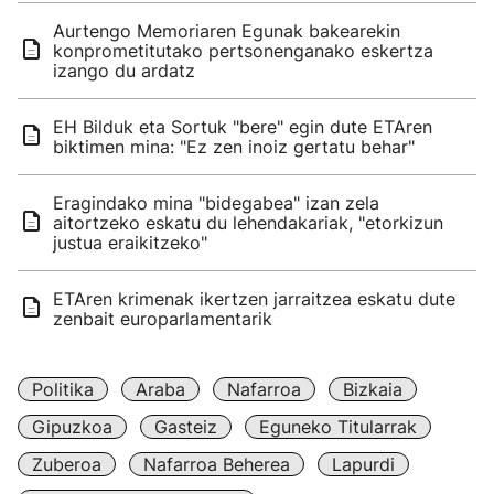
Aurtengo Memoriaren Egunak bakearekin
konprometitutako pertsonenganako eskertza
izango du ardatz
EH Bilduk eta Sortuk "bere" egin dute ETAren
biktimen mina: "Ez zen inoiz gertatu behar"
Eragindako mina "bidegabea" izan zela
aitortzeko eskatu du lehendakariak, "etorkizun
justua eraikitzeko"
ETAren krimenak ikertzen jarraitzea eskatu dute
zenbait europarlamentarik
Politika
Araba
Nafarroa
Bizkaia
Gipuzkoa
Gasteiz
Eguneko Titularrak
Zuberoa
Nafarroa Beherea
Lapurdi