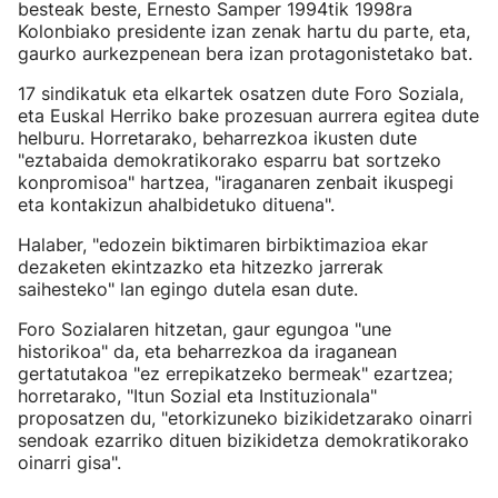
besteak beste, Ernesto Samper 1994tik 1998ra
Kolonbiako presidente izan zenak hartu du parte, eta,
gaurko aurkezpenean bera izan protagonistetako bat.
17 sindikatuk eta elkartek osatzen dute Foro Soziala,
eta Euskal Herriko bake prozesuan aurrera egitea dute
helburu. Horretarako, beharrezkoa ikusten dute
"eztabaida demokratikorako esparru bat sortzeko
konpromisoa" hartzea, "iraganaren zenbait ikuspegi
eta kontakizun ahalbidetuko dituena".
Halaber, "edozein biktimaren birbiktimazioa ekar
dezaketen ekintzazko eta hitzezko jarrerak
saihesteko" lan egingo dutela esan dute.
Foro Sozialaren hitzetan, gaur egungoa "une
historikoa" da, eta beharrezkoa da iraganean
gertatutakoa "ez errepikatzeko bermeak" ezartzea;
horretarako, "Itun Sozial eta Instituzionala"
proposatzen du, "etorkizuneko bizikidetzarako oinarri
sendoak ezarriko dituen bizikidetza demokratikorako
oinarri gisa".