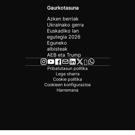
Gaurkotasuna
Azken berriak
Ukrainako gerra
Euskadiko lan
egutegia 2026
Eguneko
albisteak
AEB eta Trump
Pribatutasun politika
Lege oharra
Cookie politika
Cookieen konfigurazioa
Harremana