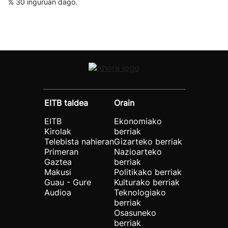
% 30 inguruan dago.
EITB taldea
Orain
EITB
Ekonomiako
Kirolak
berriak
Telebista nahieran
Gizarteko berriak
Primeran
Nazioarteko
Gaztea
berriak
Makusi
Politikako berriak
Guau - Gure
Kulturako berriak
Audioa
Teknologiako
berriak
Osasuneko
berriak