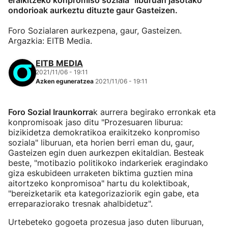
eraikitzeko konpromiso soziala" liburuan jasotako
ondorioak aurkeztu dituzte gaur Gasteizen.
Foro Sozialaren aurkezpena, gaur, Gasteizen.
Argazkia: EITB Media.
EITB MEDIA
2021/11/06 - 19:11
Azken eguneratzea
2021/11/06 - 19:11
Foro Sozial Iraunkorra
k aurrera begirako erronkak eta
konpromisoak jaso ditu "Prozesuaren liburua:
bizikidetza demokratikoa eraikitzeko konpromiso
soziala" liburuan, eta horien berri eman du, gaur,
Gasteizen egin duen aurkezpen ekitaldian. Besteak
beste, "motibazio politikoko indarkeriek eragindako
giza eskubideen urraketen biktima guztien mina
aitortzeko konpromisoa" hartu du kolektiboak,
"bereizketarik eta kategorizaziorik egin gabe, eta
erreparaziorako tresnak ahalbidetuz".
Urtebeteko gogoeta prozesua jaso duten liburuan,