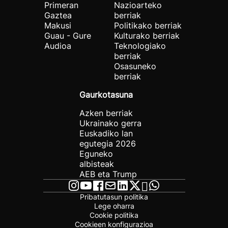
Primeran
Nazioarteko
Gaztea
berriak
Makusi
Politikako berriak
Guau - Gure
Kulturako berriak
Audioa
Teknologiako
berriak
Osasuneko
berriak
Gaurkotasuna
Azken berriak
Ukrainako gerra
Euskadiko lan
egutegia 2026
Eguneko
albisteak
AEB eta Trump
Pribatutasun politika
Lege oharra
Cookie politika
Cookieen konfigurazioa