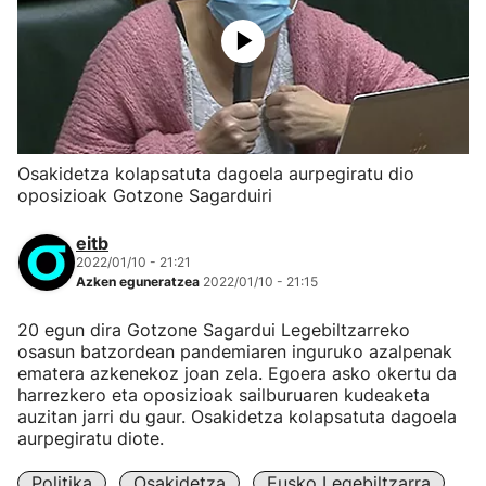
Osakidetza kolapsatuta dagoela aurpegiratu dio
oposizioak Gotzone Sagarduiri
eitb
2022/01/10 - 21:21
Azken eguneratzea
2022/01/10 - 21:15
20 egun dira Gotzone Sagardui Legebiltzarreko
osasun batzordean pandemiaren inguruko azalpenak
ematera azkenekoz joan zela. Egoera asko okertu da
harrezkero eta oposizioak sailburuaren kudeaketa
auzitan jarri du gaur. Osakidetza kolapsatuta dagoela
aurpegiratu diote.
Politika
Osakidetza
Eusko Legebiltzarra