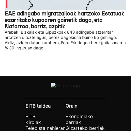
EAE adingabe migratzaileak hartzeko Estatuak
ezarritako kupoaren gainetik dago, eta
Nafarroa, berriz, azpitik
Arabak, Bizkaiak eta Gipuzkoak 843 adingabe atzerritar
artatzen dituzte egun, berez dagokiona baino 65 gehiago.
Aldiz, azken datuen arabera, Foru Erkidegoa bere gaitasunaren
% 30 inguruan dago.
EITB taldea
Orain
EITB
Ekonomiako
Kirolak
berriak
Telebista nahieran
Gizarteko berriak