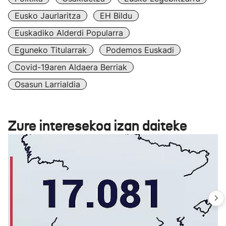
Eusko Jaurlaritza
EH Bildu
Euskadiko Alderdi Popularra
Eguneko Titularrak
Podemos Euskadi
Covid-19aren Aldaera Berriak
Osasun Larrialdia
Zure interesekoa izan daiteke