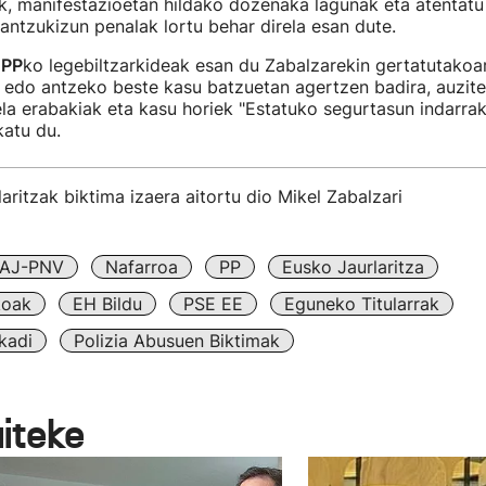
, manifestazioetan hildako dozenaka lagunak eta atentatu 
rantzukizun penalak lortu behar direla esan dute.
o
PP
ko legebiltzarkideak esan du Zabalzarekin gertatutakoa
 edo antzeko beste kasu batzuetan agertzen badira, auzite
la erabakiak eta kasu horiek "Estatuko segurtasun indarra
katu du.
aritzak biktima izaera aitortu dio Mikel Zabalzari
AJ-PNV
Nafarroa
PP
Eusko Jaurlaritza
koak
EH Bildu
PSE EE
Eguneko Titularrak
kadi
Polizia Abusuen Biktimak
aiteke