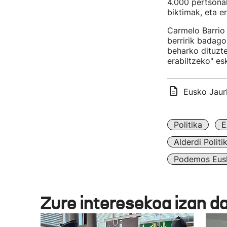
4.000 pertsonak
biktimak, eta e
Carmelo Barri
berririk badago
beharko dituzte
erabiltzeko" es
Eusko Jaurl
Politika
E
Alderdi Politi
Podemos Eus
Zure interesekoa izan d