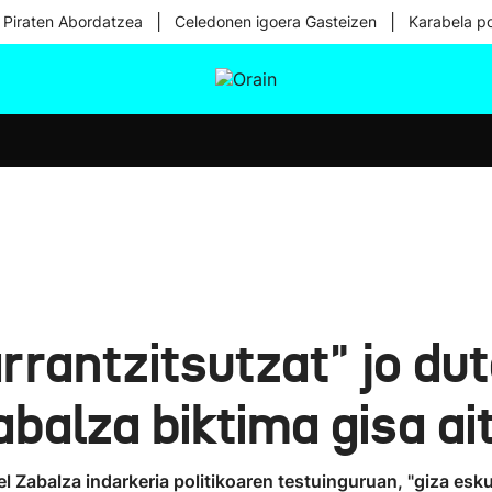
|
|
 Piraten Abordatzea
Celedonen igoera Gasteizen
Karabela p
tura
Ikusmiran
Egural
Osasuna
Teknologia
rantzitsutzat" jo dut
abalza biktima gisa ai
el Zabalza indarkeria politikoaren testuinguruan, "giza esku