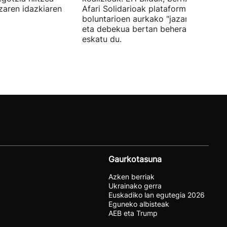
tzaren idazkiaren
Afari Solidarioak plataformako
boluntarioen aurkako "jazarpena" sal
eta debekua bertan behera uzteko
eskatu du.
Gaurkotasuna
Azken berriak
Ukrainako gerra
Euskadiko lan egutegia 2026
Eguneko albisteak
AEB eta Trump