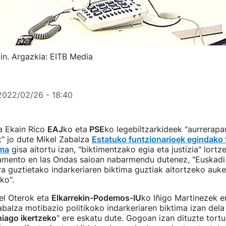
in. Argazkia: EITB Media
2022/02/26 - 18:40
ta Ekain Rico
EAJ
ko eta
PSE
ko legebiltzarkideek "aurrerap
t" jo dute Mikel Zabalza
Estatuko funtzionarioek egindako 
ima
gisa aitortu izan, "biktimentzako egia eta justizia" lortz
amento en las Ondas saioan nabarmendu dutenez, "Euskadi 
ra guztietako indarkeriaren biktima guztiak aitortzeko au
ko".
el Oterok eta
Elkarrekin-Podemos-IU
ko Iñigo Martinezek e
abalza motibazio politikoko indarkeriaren biktima izan dela 
iago ikertzeko
" ere eskatu dute. Gogoan izan dituzte tort