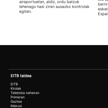
aireportuetan, aldiz, ordu batzuk
berri
lehenago hasi ziren ausazko kontrolak
eskat
egiten.
Espai
EITB taldea
EITB
Kirolak
Telebista nahieran
Primeran
Gaztea
Makusi