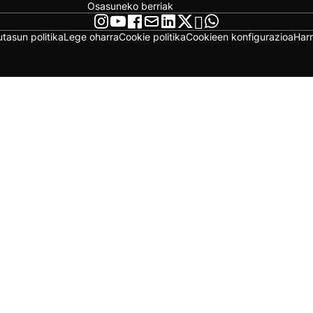
Osasuneko berriak
utasun politika
Lege oharra
Cookie politika
Cookieen konfigurazioa
Har