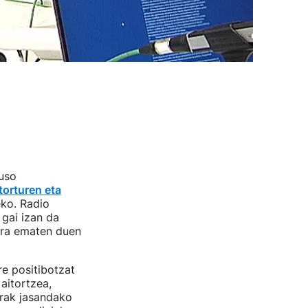
auso
torturen eta
eko. Radio
gai izan da
kera ematen duen
re positibotzat
aitortzea,
urak jasandako