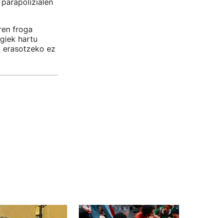
parapolizialen
ren froga
giek hartu
k erasotzeko ez