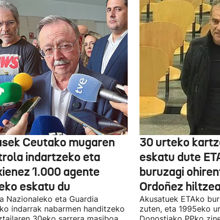
asek Ceutako mugaren
30 urteko kartz
trola indartzeko eta
eskatu dute ET
xienez 1.000 agente
buruzagi ohiren
teko eskatu du
Ordoñez hiltzea
ia Nazionaleko eta Guardia
Akusatuek ETAko bur
eko indarrak nabarmen handitzeko
zuten, eta 1995eko ur
ztailaren 30eko sarrera masiboa
Donostiako PPko zine