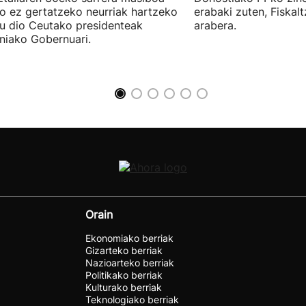
ro ez gertatzeko neurriak hartzeko
erabaki zuten, Fiskal
u dio Ceutako presidenteak
arabera.
niako Gobernuari.
Orain
Ekonomiako berriak
Gizarteko berriak
Nazioarteko berriak
Politikako berriak
Kulturako berriak
Teknologiako berriak