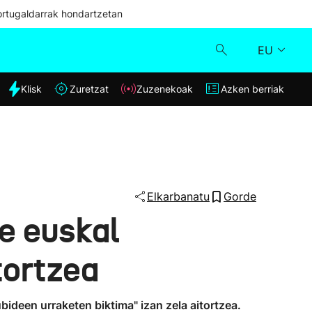
ortugaldarrak hondartzetan
EU
dia
Klisk
Zuretzat
Zuzenekoak
Azken berriak
Klisk
Zuzenekoak
Zuretzat
Elkarbanatu
Gorde
e euskal
Azken berriak
tortzea
bideen urraketen biktima" izan zela aitortzea.