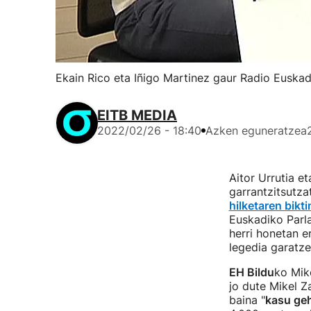
Ekain Rico eta Iñigo Martinez gaur Radio Euskad
EITB MEDIA
2022/02/26 - 18:40
Azken eguneratzea
Aitor Urrutia e
garrantzitsutza
hilketaren bikt
Euskadiko Parl
herri honetan e
legedia garatze
EH Bildu
ko Mik
jo dute Mikel Z
baina "
kasu geh