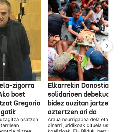
ela-zigorra
Elkarrekin Donostia afari
Ako bost
solidarioen debekua helegi
tzat Gregorio
bidez auzitan jartzea
gatik
aztertzen ari da
uzagitza osatzen
Araua neurrigabea dela eta zalantza
tarrilean
oinarri juridikoak dituela uste du
gotzia hiltzea
koalizioak. EH Bilduk, berriz, Kaleko