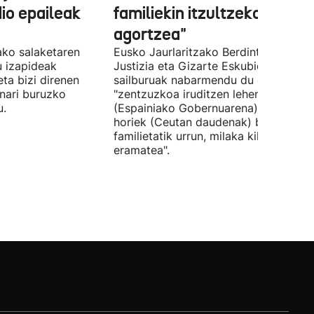
dio epaileak
familiekin itzultzeko bideak
agortzea"
tako salaketaren
Eusko Jaurlaritzako Berdintasun,
u izapideak
Justizia eta Gizarte Eskubideetako
eta bizi direnen
sailburuak nabarmendu du ez zaiola
nari buruzko
"zentzuzkoa iruditzen lehen erantzun
u.
(Espainiako Gobernuarena) adingabe
horiek (Ceutan daudenak) beren
familietatik urrun, milaka kilometrotar
eramatea".