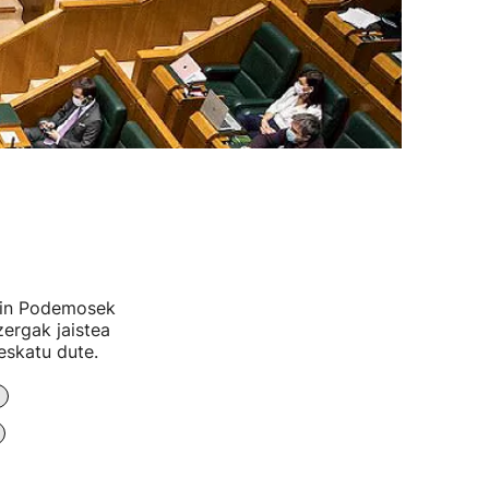
ekin Podemosek
ergak jaistea
eskatu dute.