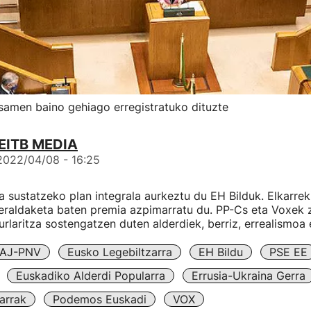
osamen baino gehiago erregistratuko dituzte
EITB MEDIA
2022/04/08 - 16:25
 sustatzeko plan integrala aurkeztu du EH Bilduk. Elkarr
eraldaketa baten premia azpimarratu du. PP-Cs eta Voxek z
urlaritza sostengatzen duten alderdiek, berriz, errealismoa 
AJ-PNV
Eusko Legebiltzarra
EH Bildu
PSE EE
Euskadiko Alderdi Popularra
Errusia-Ukraina Gerra
arrak
Podemos Euskadi
VOX