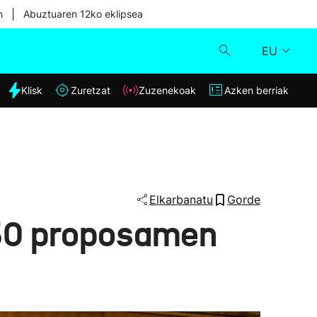
|
n
Abuztuaren 12ko eklipsea
EU
dia
Klisk
Zuretzat
Zuzenekoak
Azken berriak
Klisk
Zuzenekoak
Zuretzat
Elkarbanatu
Gorde
 150 proposamen
Azken berriak