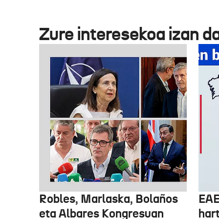
Zure interesekoa izan d
Robles, Marlaska, Bolaños
EAE
eta Albares Kongresuan
har