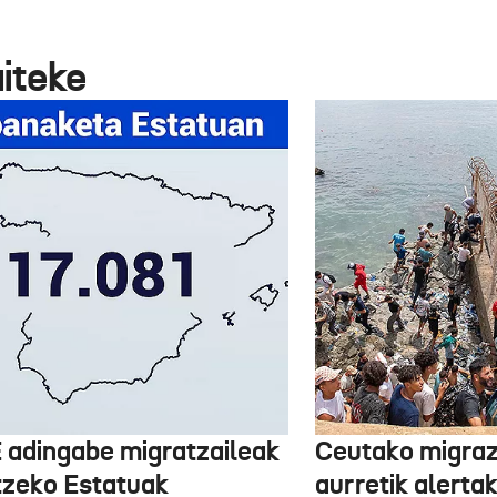
aiteke
 adingabe migratzaileak
Ceutako migrazi
tzeko Estatuak
aurretik alertak