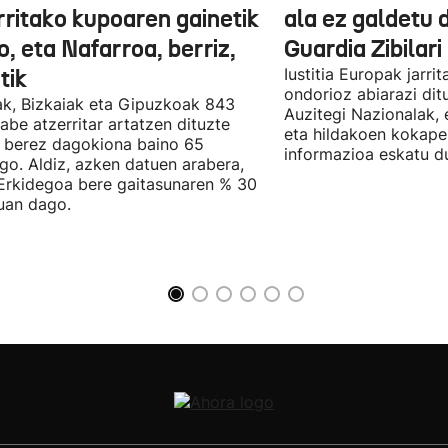
rritako kupoaren gainetik
ala ez galdetu 
, eta Nafarroa, berriz,
Guardia Zibilari
tik
Iustitia Europak jarri
ondorioz abiarazi dit
k, Bizkaiak eta Gipuzkoak 843
Auzitegi Nazionalak, 
abe atzerritar artatzen dituzte
eta hildakoen kokape
 berez dagokiona baino 65
informazioa eskatu d
go. Aldiz, azken datuen arabera,
Erkidegoa bere gaitasunaren % 30
uan dago.