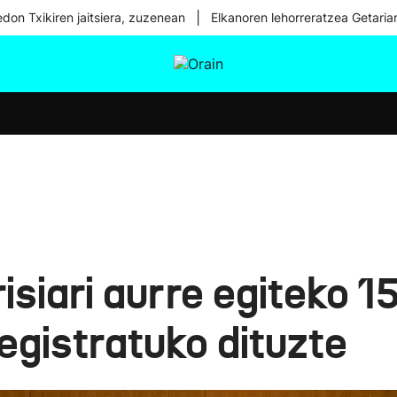
|
don Txikiren jaitsiera, zuzenean
Elkanoren lehorreratzea Getaria
tura
Ikusmiran
Egural
Osasuna
Teknologia
krisiari aurre egiteko
egistratuko dituzte