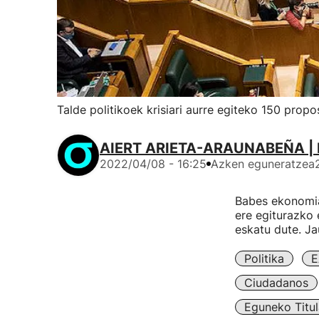
Talde politikoek krisiari aurre egiteko 150 prop
AIERT ARIETA-ARAUNABEÑA | 
2022/04/08 - 16:25
Azken eguneratzea
Babes ekonomia
ere egiturazko 
eskatu dute. Ja
Politika
E
Ciudadanos
Eguneko Titul