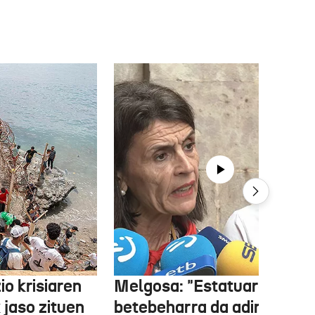
o krisiaren
Melgosa: "Estatuaren lehe
 jaso zituen
betebeharra da adingabea