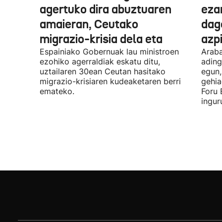
agertuko dira abuztuaren
eza
amaieran, Ceutako
dago
migrazio-krisia dela eta
azpi
Espainiako Gobernuak lau ministroen
Araba
ezohiko agerraldiak eskatu ditu,
ading
uztailaren 30ean Ceutan hasitako
egun,
migrazio-krisiaren kudeaketaren berri
gehia
emateko.
Foru 
ingur