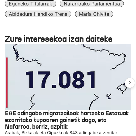
Eguneko Titularrak
Nafarroako Parlamentua
Abidadura Handiko Trena
María Chivite
Zure interesekoa izan daiteke
EAE adingabe migratzaileak hartzeko Estatuak
ezarritako kupoaren gainetik dago, eta
Nafarroa, berriz, azpitik
Arabak, Bizkaiak eta Gipuzkoak 843 adingabe atzerritar