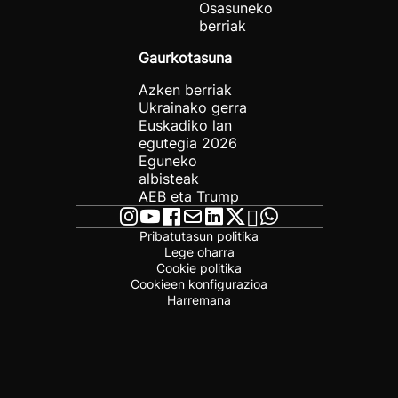
Osasuneko
berriak
Gaurkotasuna
Azken berriak
Ukrainako gerra
Euskadiko lan
egutegia 2026
Eguneko
albisteak
AEB eta Trump
Pribatutasun politika
Lege oharra
Cookie politika
Cookieen konfigurazioa
Harremana