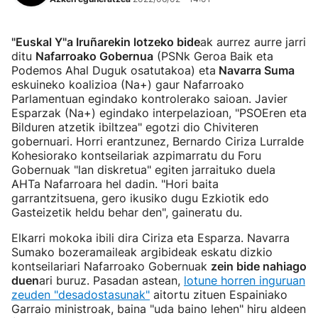
"Euskal Y"a Iruñarekin lotzeko bide
ak aurrez aurre jarri
ditu
Nafarroako Gobernua
(PSNk Geroa Baik eta
Podemos Ahal Duguk osatutakoa) eta
Navarra Suma
eskuineko koalizioa (Na+) gaur Nafarroako
Parlamentuan egindako kontrolerako saioan. Javier
Esparzak (Na+) egindako interpelazioan, "PSOEren eta
Bilduren atzetik ibiltzea" egotzi dio Chiviteren
gobernuari. Horri erantzunez, Bernardo Ciriza Lurralde
Kohesiorako kontseilariak azpimarratu du Foru
Gobernuak "lan diskretua" egiten jarraituko duela
AHTa Nafarroara hel dadin. "Hori baita
garrantzitsuena, gero ikusiko dugu Ezkiotik edo
Gasteizetik heldu behar den", gaineratu du.
Elkarri mokoka ibili dira Ciriza eta Esparza. Navarra
Sumako bozeramaileak argibideak eskatu dizkio
kontseilariari Nafarroako Gobernuak
zein bide nahiago
duen
ari buruz. Pasadan astean,
lotune horren inguruan
zeuden "desadostasunak"
aitortu zituen Espainiako
Garraio ministroak, baina "uda baino lehen" hiru aldeen