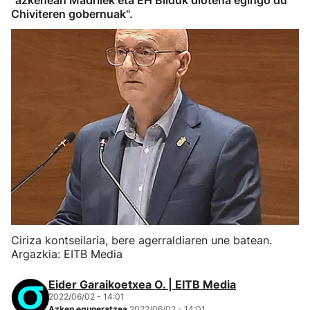
"azkenean Madrilek eta EH Bilduk diotena egingo du
Chiviteren gobernuak".
Ciriza kontseilaria, bere agerraldiaren une batean.
Argazkia: EITB Media
Eider Garaikoetxea O. | EITB Media
2022/06/02 - 14:01
Azken eguneratzea
2022/06/02 - 14:01