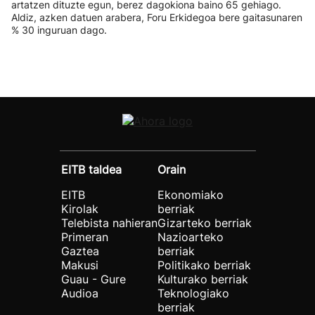
artatzen dituzte egun, berez dagokiona baino 65 gehiago.
Aldiz, azken datuen arabera, Foru Erkidegoa bere gaitasunaren
% 30 inguruan dago.
EITB taldea
Orain
EITB
Ekonomiako
Kirolak
berriak
Telebista nahieran
Gizarteko berriak
Primeran
Nazioarteko
Gaztea
berriak
Makusi
Politikako berriak
Guau - Gure
Kulturako berriak
Audioa
Teknologiako
berriak