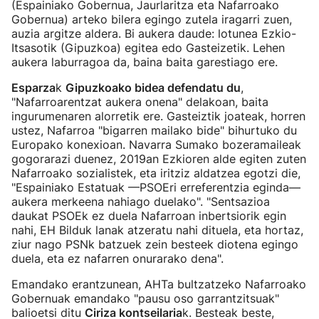
(Espainiako Gobernua, Jaurlaritza eta Nafarroako
Gobernua) arteko bilera egingo zutela iragarri zuen,
auzia argitze aldera. Bi aukera daude: lotunea Ezkio-
Itsasotik (Gipuzkoa) egitea edo Gasteizetik. Lehen
aukera laburragoa da, baina baita garestiago ere.
Esparza
k
Gipuzkoako bidea defendatu du
,
"Nafarroarentzat aukera onena" delakoan, baita
ingurumenaren alorretik ere. Gasteiztik joateak, horren
ustez, Nafarroa "bigarren mailako bide" bihurtuko du
Europako konexioan. Navarra Sumako bozeramaileak
gogorarazi duenez, 2019an Ezkioren alde egiten zuten
Nafarroako sozialistek, eta iritziz aldatzea egotzi die,
"Espainiako Estatuak —PSOEri erreferentzia eginda—
aukera merkeena nahiago duelako". "Sentsazioa
daukat PSOEk ez duela Nafarroan inbertsiorik egin
nahi, EH Bilduk lanak atzeratu nahi dituela, eta hortaz,
ziur nago PSNk batzuek zein besteek diotena egingo
duela, eta ez nafarren onurarako dena".
Emandako erantzunean, AHTa bultzatzeko Nafarroako
Gobernuak emandako "pausu oso garrantzitsuak"
balioetsi ditu
Ciriza kontseilaria
k. Besteak beste,