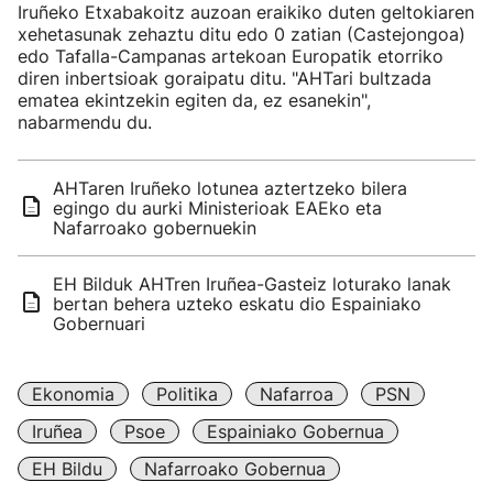
Iruñeko Etxabakoitz auzoan eraikiko duten geltokiaren
xehetasunak zehaztu ditu edo 0 zatian (Castejongoa)
edo Tafalla-Campanas artekoan Europatik etorriko
diren inbertsioak goraipatu ditu. "AHTari bultzada
ematea ekintzekin egiten da, ez esanekin",
nabarmendu du.
AHTaren Iruñeko lotunea aztertzeko bilera
egingo du aurki Ministerioak EAEko eta
Nafarroako gobernuekin
EH Bilduk AHTren Iruñea-Gasteiz loturako lanak
bertan behera uzteko eskatu dio Espainiako
Gobernuari
Ekonomia
Politika
Nafarroa
PSN
Iruñea
Psoe
Espainiako Gobernua
EH Bildu
Nafarroako Gobernua