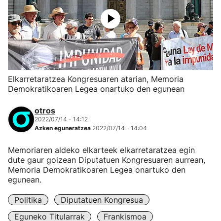
Elkarretaratzea Kongresuaren atarian, Memoria
Demokratikoaren Legea onartuko den egunean
otros
2022/07/14 - 14:12
Azken eguneratzea
2022/07/14 - 14:04
Memoriaren aldeko elkarteek elkarretaratzea egin
dute gaur goizean Diputatuen Kongresuaren aurrean,
Memoria Demokratikoaren Legea onartuko den
egunean.
Politika
Diputatuen Kongresua
Eguneko Titularrak
Frankismoa