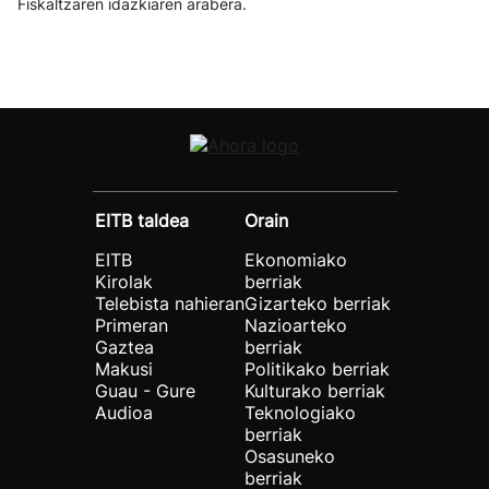
Fiskaltzaren idazkiaren arabera.
EITB taldea
Orain
EITB
Ekonomiako
Kirolak
berriak
Telebista nahieran
Gizarteko berriak
Primeran
Nazioarteko
Gaztea
berriak
Makusi
Politikako berriak
Guau - Gure
Kulturako berriak
Audioa
Teknologiako
berriak
Osasuneko
berriak