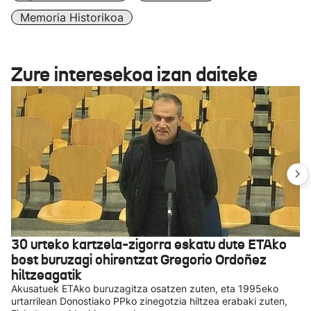
Memoria Historikoa
Zure interesekoa izan daiteke
30 urteko kartzela-zigorra eskatu dute ETAko
bost buruzagi ohirentzat Gregorio Ordoñez
hiltzeagatik
Akusatuek ETAko buruzagitza osatzen zuten, eta 1995eko
urtarrilean Donostiako PPko zinegotzia hiltzea erabaki zuten,