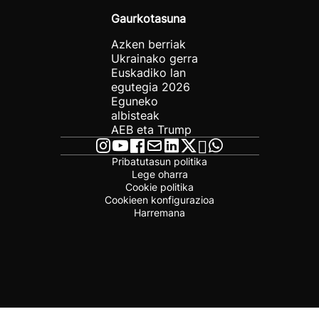
Gaurkotasuna
Azken berriak
Ukrainako gerra
Euskadiko lan
egutegia 2026
Eguneko
albisteak
AEB eta Trump
Pribatutasun politika
Lege oharra
Cookie politika
Cookieen konfigurazioa
Harremana