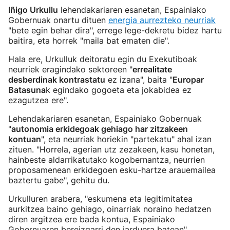
Iñigo Urkullu
lehendakariaren esanetan, Espainiako
Gobernuak onartu dituen
energia aurrezteko neurriak
"bete egin behar dira", errege lege-dekretu bidez hartu
baitira, eta horrek "maila bat ematen die".
Hala ere, Urkulluk deitoratu egin du Exekutiboak
neurriek eragindako sektoreen "
errealitate
desberdinak kontrastatu
ez izana", baita "
Europar
Batasuna
k egindako gogoeta eta jokabidea ez
ezagutzea ere".
Lehendakariaren esanetan, Espainiako Gobernuak
"
autonomia erkidegoak gehiago har zitzakeen
kontuan
", eta neurriak horiekin "partekatu" ahal izan
zituen. "Horrela, agerian utz zezakeen, kasu honetan,
hainbeste aldarrikatutako kogobernantza, neurrien
proposamenean erkidegoen esku-hartze arauemailea
baztertu gabe", gehitu du.
Urkulluren arabera, "eskumena eta legitimitatea
aurkitzea baino gehiago, oinarriak noraino hedatzen
diren argitzea ere bada kontua, Espainiako
Gobernuaren bereizgarri den jarduera batean".