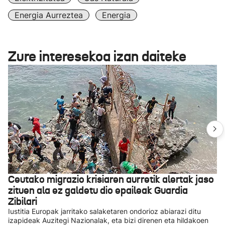
Energia Aurreztea
Energia
Zure interesekoa izan daiteke
Ceutako migrazio krisiaren aurretik alertak jaso
zituen ala ez galdetu dio epaileak Guardia
Zibilari
Iustitia Europak jarritako salaketaren ondorioz abiarazi ditu
izapideak Auzitegi Nazionalak, eta bizi direnen eta hildakoen