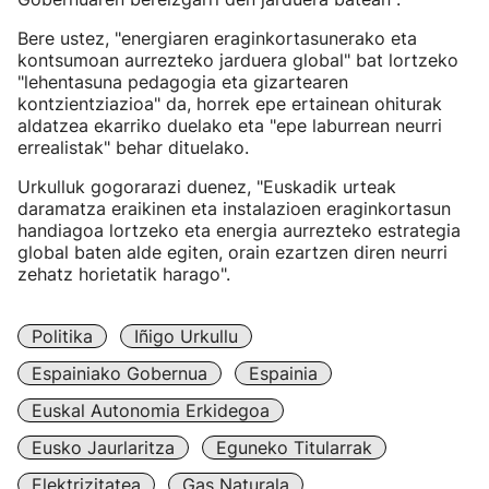
Bere ustez, "energiaren eraginkortasunerako eta
kontsumoan aurrezteko jarduera global" bat lortzeko
"lehentasuna pedagogia eta gizartearen
kontzientziazioa" da, horrek epe ertainean ohiturak
aldatzea ekarriko duelako eta "epe laburrean neurri
errealistak" behar dituelako.
Urkulluk gogorarazi duenez, "Euskadik urteak
daramatza eraikinen eta instalazioen eraginkortasun
handiagoa lortzeko eta energia aurrezteko estrategia
global baten alde egiten, orain ezartzen diren neurri
zehatz horietatik harago".
Politika
Iñigo Urkullu
Espainiako Gobernua
Espainia
Euskal Autonomia Erkidegoa
Eusko Jaurlaritza
Eguneko Titularrak
Elektrizitatea
Gas Naturala