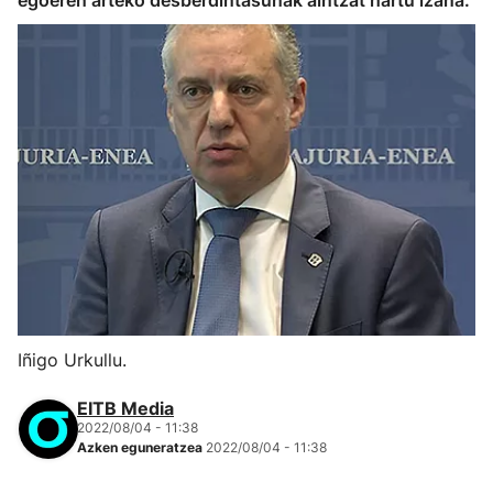
egoeren arteko desberdintasunak aintzat hartu izana.
Iñigo Urkullu.
EITB Media
2022/08/04 - 11:38
Azken eguneratzea
2022/08/04 - 11:38