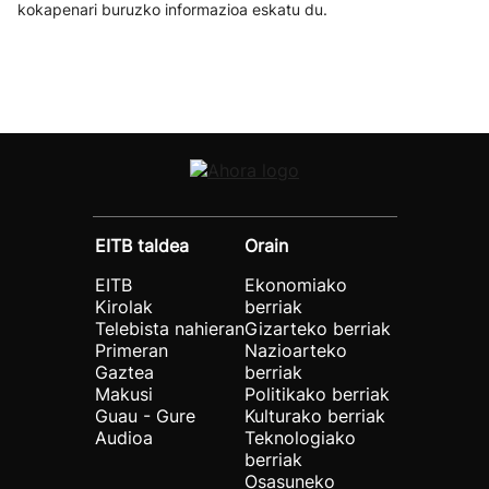
kokapenari buruzko informazioa eskatu du.
EITB taldea
Orain
EITB
Ekonomiako
Kirolak
berriak
Telebista nahieran
Gizarteko berriak
Primeran
Nazioarteko
Gaztea
berriak
Makusi
Politikako berriak
Guau - Gure
Kulturako berriak
Audioa
Teknologiako
berriak
Osasuneko