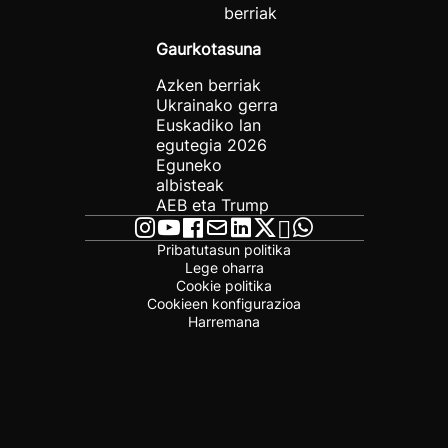
berriak
Gaurkotasuna
Azken berriak
Ukrainako gerra
Euskadiko lan
egutegia 2026
Eguneko
albisteak
AEB eta Trump
Pribatutasun politika
Lege oharra
Cookie politika
Cookieen konfigurazioa
Harremana