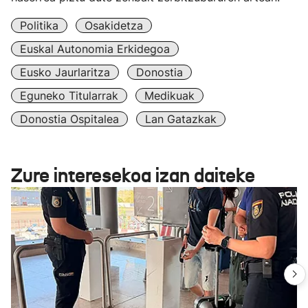
Politika
Osakidetza
Euskal Autonomia Erkidegoa
Eusko Jaurlaritza
Donostia
Eguneko Titularrak
Medikuak
Donostia Ospitalea
Lan Gatazkak
Zure interesekoa izan daiteke