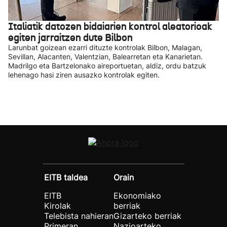
Italiatik datozen bidaiarien kontrol aleatorioak
egiten jarraitzen dute Bilbon
Larunbat goizean ezarri dituzte kontrolak Bilbon, Malagan,
Sevillan, Alacanten, Valentzian, Balearretan eta Kanarietan.
Madrilgo eta Bartzelonako aireportuetan, aldiz, ordu batzuk
lehenago hasi ziren ausazko kontrolak egiten.
EITB taldea
Orain
EITB
Ekonomiako
Kirolak
berriak
Telebista nahieran
Gizarteko berriak
Primeran
Nazioarteko