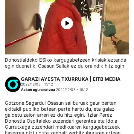
Donostialdeko ESIko kargugabetzeen krisiak eztanda
egin duenetik, Osasun Sailak ez du oraindik hitz egin
GARAZI AYESTA TXURRUKA | EITB MEDIA
2022/12/03 - 15:12
Azken eguneratzea
2022/12/03 - 15:12
Gotzone Sagardui Osasun sailburuak gaur bertan
ekitaldi publiko batean parte hartu du, eta gaiaz
galdetu zaion arren ez du hitz egin. Itziar Perez
Donostia Ospitaleko zuzendari gerentea eta Idoia
Gurrutxaga zuzendari medikuaren kargugabetzeek
haserrea piztu dute zenbait zerbitzubururen artean.