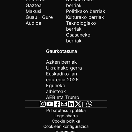
Gaztea
berriak
Makusi
Politikako berriak
Guau - Gure
Kulturako berriak
Audioa
Teknologiako
berriak
Osasuneko
berriak
Gaurkotasuna
Azken berriak
Ukrainako gerra
Euskadiko lan
egutegia 2026
Eguneko
albisteak
AEB eta Trump
Pribatutasun politika
Lege oharra
Cookie politika
Cookieen konfigurazioa
Harremana