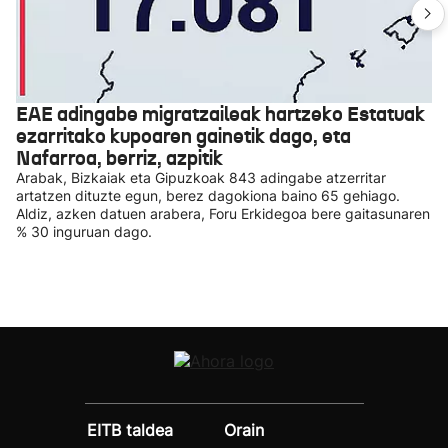
EAE adingabe migratzaileak hartzeko Estatuak
ezarritako kupoaren gainetik dago, eta
Nafarroa, berriz, azpitik
Arabak, Bizkaiak eta Gipuzkoak 843 adingabe atzerritar
artatzen dituzte egun, berez dagokiona baino 65 gehiago.
Aldiz, azken datuen arabera, Foru Erkidegoa bere gaitasunaren
% 30 inguruan dago.
EITB taldea
Orain