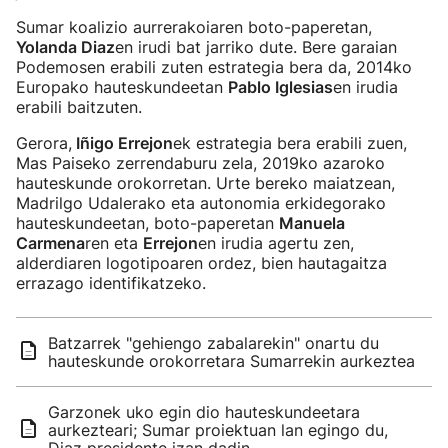
Sumar koalizio aurrerakoiaren boto-paperetan,
Yolanda Diaz
en irudi bat jarriko dute. Bere garaian
Podemosen erabili zuten estrategia bera da, 2014ko
Europako hauteskundeetan
Pablo Iglesias
en irudia
erabili baitzuten.
Gerora,
Iñigo Errejon
ek estrategia bera erabili zuen,
Mas Paiseko zerrendaburu zela, 2019ko azaroko
hauteskunde orokorretan. Urte bereko maiatzean,
Madrilgo Udalerako eta autonomia erkidegorako
hauteskundeetan, boto-paperetan
Manuela
Carmena
ren eta
Errejon
en irudia agertu zen,
alderdiaren logotipoaren ordez, bien hautagaitza
errazago identifikatzeko.
Batzarrek "gehiengo zabalarekin" onartu du
hauteskunde orokorretara Sumarrekin aurkeztea
Garzonek uko egin dio hauteskundeetara
aurkezteari; Sumar proiektuan lan egingo du,