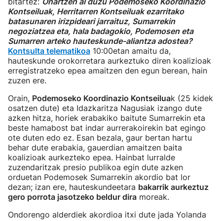
bitartez:
Onartzen al duzu Podemoseko Koordinazio
Kontseiluak, Herritarren Kontseiluak ezarritako
batasunaren irizpideari jarraituz, Sumarrekin
negoziatzea eta, hala badagokio, Podemosen eta
Sumarren arteko hauteskunde-aliantza adostea?
Kontsulta telematikoa
10:00etan amaitu da,
hauteskunde orokorretara aurkeztuko diren koalizioak
erregistratzeko epea amaitzen den egun berean, hain
zuzen ere.
Orain,
Podemoseko
Koordinazio Kontseilua
k (25 kidek
osatzen dute) eta Idazkaritza Nagusiak izango dute
azken hitza, horiek erabakiko baitute Sumarrekin eta
beste hamabost bat indar aurrerakoirekin bat egingo
ote duten edo ez. Esan bezala, gaur bertan hartu
behar dute erabakia, gauerdian amaitzen baita
koalizioak aurkezteko epea. Hainbat lurralde
zuzendaritzak presio publikoa egin dute azken
orduetan Podemosek Sumarrekin akordio bat lor
dezan; izan ere, hauteskundeetara
bakarrik aurkeztuz
gero porrota jasotzeko beldur dira
moreak.
Ondorengo alderdiek akordioa itxi dute jada Yolanda