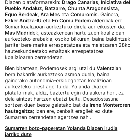
Diazen plataformarekin:
Drago Canarias
,
Iniciativa del
Pueblo Andaluz,
Batzarre
,
Chunta Aragonesista
,
Equo Berdeak
,
Ara Mes
eta
Compromis
. Gainera,
Ezker Anitza-IU
eta
En Comu Podem
alderdiak ere
Sumar koalizioan aurkeztuko direla aurreikusten da.
Mas Madrid
ek, asteazkenean hartu zuen koalizioan
aurkezteko erabakia, osoko bilkuran, baina baldintzak
jarrita; bere marka errespetatzea eta maiatzaren 28ko
hauteskundeetako emaitzak errespetatzea
koalizioaren zerrendetan.
Bien bitartean, Podemosek argi utzi du
Valentzia
n
bera bakarrik aurkezteko asmoa duela, baina
gainerako autonomia-erkidegoetan koalizioan
aurkezteko prest agertu da. Yolanda Diazen
plataformak, aldiz, baztertu egin du aukera hori, ez
dela aintzat hartzen ebatzi baitu. Desadostasuna
sortzen duen beste gaietako bat da
Irene Monteroren
hautagaitza
; izan ere, zenbait eragilek ez dute
Sumarren zerrendetan agertzea nahi.
Sumarren boto-paperetan Yolanda Diazen irudia
jarriko dute