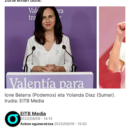
zuria eman dute.
Ione Belarra (Podemos) eta Yolanda Diaz (Sumar).
Irudia: EITB Media
EITB Media
2023/06/09 - 14:15
Azken eguneratzea
2023/06/09 - 15:30