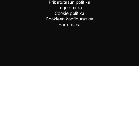
Pribatutasun politika
Lege oharra
Cookie politika
Cookieen konfigurazioa
Harremana