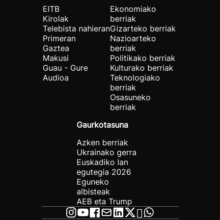
EITB
Ekonomiako
Kirolak
berriak
Telebista nahieran
Gizarteko berriak
Primeran
Nazioarteko
Gaztea
berriak
Makusi
Politikako berriak
Guau - Gure
Kulturako berriak
Audioa
Teknologiako
berriak
Osasuneko
berriak
Gaurkotasuna
Azken berriak
Ukrainako gerra
Euskadiko lan
egutegia 2026
Eguneko
albisteak
AEB eta Trump