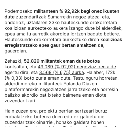
Podemoseko
militanteen % 92,92k begi onez ikusten
dute
zuzendaritzak Sumarrekin negoziatzea, eta,
ondorioz, uztailaren 23ko hauteskunde orokorretara
koalizioan aurkezteko aukera izango dute bi alderdiek,
epea amaitu aurretik akordioa lortzen badute betiere.
Hauteskunde orokorretara aurkeztuko diren
koalizioak
erregistratzeko epea gaur bertan amaitzen da
,
gauerdian.
Zehazki,
52.829 militantek eman dute botoa
kontsultan, eta
49.089 (% 92,92) negoziazioen alde
agertu dira, eta
3.568 (% 6,75) aurka
. Halaber, 172k
(% 0,33) boto zuria eman dute. Testuinguru horretan,
alderdi moreko militanteek Yolanda Diazen
plataformarekin negoziatzen jarraitzeko eta horrekin
balizko akordio bat ixteko baimena eman diote
zuzendaritzari.
Hain zuzen ere, proiektu berrian sartzeari buruz
erabakitzeko boterea duen edo ez galdetu die
zuzendaritzak oinarriei, honako galdera honen