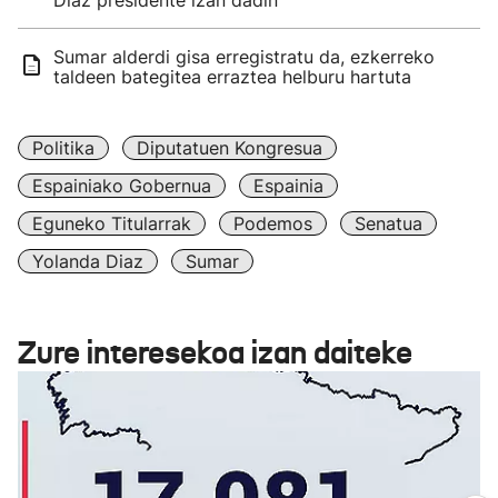
Diaz presidente izan dadin
Sumar alderdi gisa erregistratu da, ezkerreko
taldeen bategitea erraztea helburu hartuta
Politika
Diputatuen Kongresua
Espainiako Gobernua
Espainia
Eguneko Titularrak
Podemos
Senatua
Yolanda Diaz
Sumar
Zure interesekoa izan daiteke