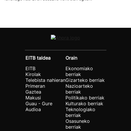
EITB taldea
Orain
EITB
Ekonomiako
Kirolak
berriak
Telebista nahieran
Gizarteko berriak
Primeran
Nazioarteko
Gaztea
berriak
Makusi
Politikako berriak
Guau - Gure
Kulturako berriak
Audioa
Teknologiako
berriak
Osasuneko
berriak