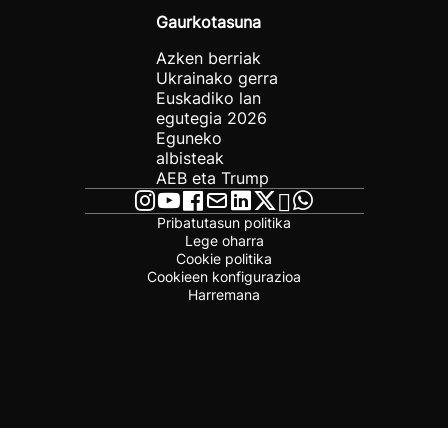
Gaurkotasuna
Azken berriak
Ukrainako gerra
Euskadiko lan
egutegia 2026
Eguneko
albisteak
AEB eta Trump
Pribatutasun politika
Lege oharra
Cookie politika
Cookieen konfigurazioa
Harremana