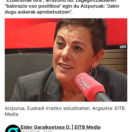
"Ezberdinak dira", arrazoitu du. Legegintzaldiaren
"balorazio oso positiboa" egin du Aizpuruak: "Jakin
dugu aukerak aprobetxatzen".
Aizpurua, Euskadi Irratiko estudioetan. Argazkia: EITB
Media
Eider Garaikoetxea O. | EITB Media