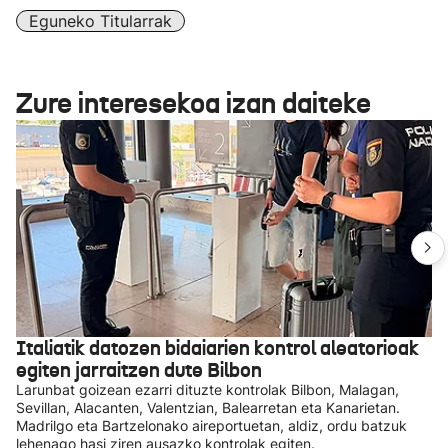
Eguneko Titularrak
Zure interesekoa izan daiteke
Italiatik datozen bidaiarien kontrol aleatorioak
egiten jarraitzen dute Bilbon
Larunbat goizean ezarri dituzte kontrolak Bilbon, Malagan,
Sevillan, Alacanten, Valentzian, Balearretan eta Kanarietan.
Madrilgo eta Bartzelonako aireportuetan, aldiz, ordu batzuk
lehenago hasi ziren ausazko kontrolak egiten.