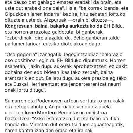
eta pauso bat gehiago ematea erabaki da orain, eta
uste dut erabaki ona dela". Hala, "baikorrak izanda, eta
Gipuzkoan lehen indarra" badira, hiru senatari lortuko
dituztela uste du Aizpuruak —orain bi dituzte—.
Kongresuan, baina, bakarka aurkeztuko da
EH Bildu,
eta horren arrazoiaz galdetuta, bi ganberak
"ezberdinak" direla azaldu du. Behe ganberan talde
parlamentarioari eutsiko diotelakoan dago.
"Oso gogorra" izanagatik, legegintzaldiaz "balorazio
oso positiboa" egin du EH Bilduko diputatuak. Horren
esanetan, "jakin dugu aukerak aprobetxatzen, ez dakit
dohaina den edo bidean ikasitako zerbait, baina
arantzarik ez dut. Baliatu dugu aukera presioa egiteko
eta Euskal Herriarentzat eta jendartearentzat neurri
onak lortu ditugu".
Sumarren eta Podemosen artean sortutako arrakalak
eta betoak ahotan, Aizpuruak esan du ez duela
ulertzen
Irene Montero
Berdintasun ministroa
baztertzea. "Asko estimatzen dut eta balio politiko
handia du. Miresten dut erakutsi duen aguanteagatik,
haren kontra izan den eraso eta irainak