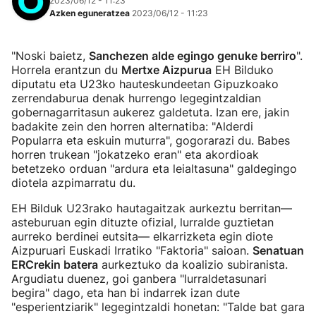
2023/06/12 - 11:23
Azken eguneratzea
2023/06/12 - 11:23
"Noski baietz,
Sanchezen alde egingo genuke berriro
".
Horrela erantzun du
Mertxe Aizpurua
EH Bilduko
diputatu eta U23ko hauteskundeetan Gipuzkoako
zerrendaburua denak hurrengo legegintzaldian
gobernagarritasun aukerez galdetuta. Izan ere, jakin
badakite zein den horren alternatiba: "Alderdi
Popularra eta eskuin muturra", gogorarazi du. Babes
horren trukean "jokatzeko eran" eta akordioak
betetzeko orduan "ardura eta leialtasuna" galdegingo
diotela azpimarratu du.
EH Bilduk U23rako hautagaitzak aurkeztu berritan—
asteburuan egin dituzte ofizial, lurralde guztietan
aurreko berdinei eutsita— elkarrizketa egin diote
Aizpuruari Euskadi Irratiko "Faktoria" saioan.
Senatuan
ERCrekin batera
aurkeztuko da koalizio subiranista.
Argudiatu duenez, goi ganbera "lurraldetasunari
begira" dago, eta han bi indarrek izan dute
"esperientziarik" legegintzaldi honetan: "Talde bat gara