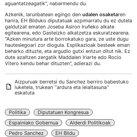
aguantatzeagatik", nabarmendu du.
Azkenik, larunbatean egingo den
udalen osaketa
ren
harira, EH Bilduko diputatuak azpimarratu du ez dutela
galdutzat ematen Joseba Asiron Iruñeko alkate
egitearena, edo Gasteizko alkatzetza eskuratzearena.
"Azken minutura arte borrokatuko gara, ze uste dugu
hauteslegoari zor diogula. Esplikazioak besteek eman
beharko dituzte, eta argudio gutxi entzun ditut nik. Ez
dute azaltzen zergatik Maddalen Iriarte edo Rocio
Vitero kendu behar dituzten", adierazi du.
Aizpuruak berretsi du Sanchez berriro babestuko
luketela, trukean ''ardura eta leialtasuna''
eskatuta
Politika
Diputatuen Kongresua
Espainiako Gobernua
Alderdi Politikoak
Pedro Sanchez
EH Bildu