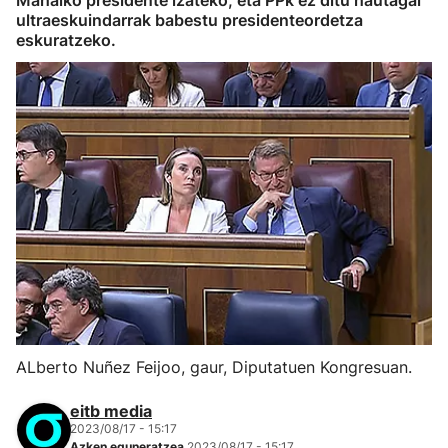
Mahaiko presidente izateko, eta PPk ez ditu hautagai
ultraeskuindarrak babestu presidenteordetza
eskuratzeko.
ALberto Nuñez Feijoo, gaur, Diputatuen Kongresuan.
eitb media
2023/08/17 - 15:17
Azken eguneratzea
2023/08/17 - 15:17