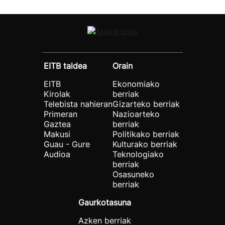
EITB taldea
Orain
EITB
Ekonomiako
Kirolak
berriak
Telebista nahieran
Gizarteko berriak
Primeran
Nazioarteko
Gaztea
berriak
Makusi
Politikako berriak
Guau - Gure
Kulturako berriak
Audioa
Teknologiako
berriak
Osasuneko
berriak
Gaurkotasuna
Azken berriak