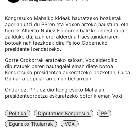
Kongresuko Mahaiko kideak hautatzeko bozketak
agerian utzi du PPren eta Voxen arteko haustura, eta
horrek Alberto Nuñez Feijooren balizko inbestidura
zailduko du; izan ere, alderdi ultraeskuindarraren
botoak nahitaezkoak dira Feijoo Gobernuko
presidente izendatzeko.
Gorte Orokorrak eratzeko saioan, Vox alderdiko
diputatuek beren hautagaiei eman diete botoa
Kongresuko presidentea aukeratzeko bozketan, Cuca
Gamarra popularrari eman beharrean.
Ondorioz, PPk ez dio Kongresuko Mahaian
presidenteordetza eskuratzeko botorik eman Voxi.
Politika
Diputatuen Kongresua
PP
Eguneko Titularrak
VOX