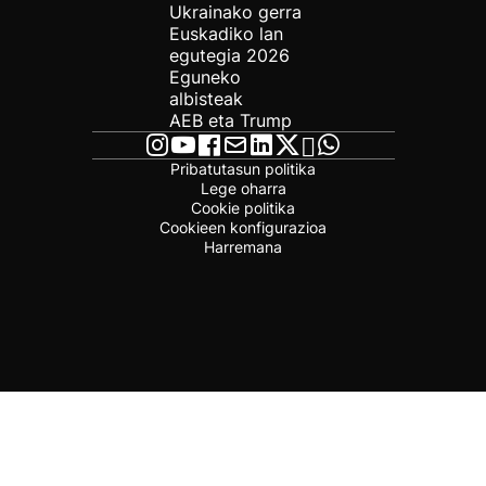
Ukrainako gerra
Euskadiko lan
egutegia 2026
Eguneko
albisteak
AEB eta Trump
Pribatutasun politika
Lege oharra
Cookie politika
Cookieen konfigurazioa
Harremana