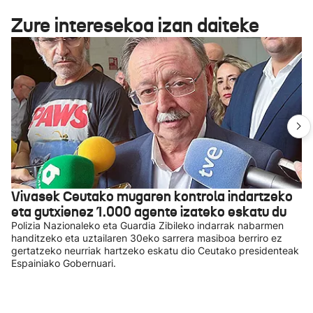
Zure interesekoa izan daiteke
Vivasek Ceutako mugaren kontrola indartzeko
eta gutxienez 1.000 agente izateko eskatu du
Polizia Nazionaleko eta Guardia Zibileko indarrak nabarmen
handitzeko eta uztailaren 30eko sarrera masiboa berriro ez
gertatzeko neurriak hartzeko eskatu dio Ceutako presidenteak
Espainiako Gobernuari.