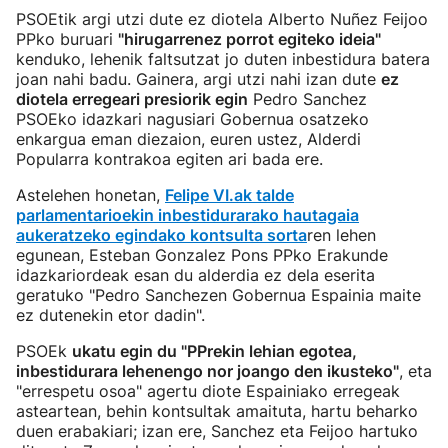
PSOEtik argi utzi dute ez diotela Alberto Nuñez Feijoo
PPko buruari
"hirugarrenez porrot egiteko ideia"
kenduko, lehenik faltsutzat jo duten inbestidura batera
joan nahi badu. Gainera, argi utzi nahi izan dute
ez
diotela erregeari presiorik egin
Pedro Sanchez
PSOEko idazkari nagusiari Gobernua osatzeko
enkargua eman diezaion, euren ustez, Alderdi
Popularra kontrakoa egiten ari bada ere.
Astelehen honetan,
Felipe VI.ak talde
parlamentarioekin inbestidurarako hautagaia
aukeratzeko egindako kontsulta sorta
ren lehen
egunean, Esteban Gonzalez Pons PPko Erakunde
idazkariordeak esan du alderdia ez dela eserita
geratuko "Pedro Sanchezen Gobernua Espainia maite
ez dutenekin etor dadin".
PSOEk
ukatu egin du "PPrekin lehian egotea,
inbestidurara lehenengo nor joango den ikusteko"
, eta
"errespetu osoa" agertu diote Espainiako erregeak
asteartean, behin kontsultak amaituta, hartu beharko
duen erabakiari; izan ere, Sanchez eta Feijoo hartuko