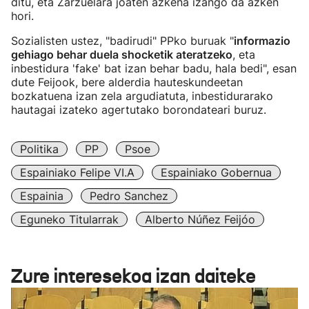
ditu, eta Zarzuelara joaten azkena izango da azken
hori.
Sozialisten ustez, "badirudi" PPko buruak "
informazio
gehiago behar duela shocketik ateratzeko
, eta
inbestidura 'fake' bat izan behar badu, hala bedi", esan
dute Feijook, bere alderdia hauteskundeetan
bozkatuena izan zela argudiatuta, inbestidurarako
hautagai izateko agertutako borondateari buruz.
Politika
PP
Psoe
Espainiako Felipe VI.a
Espainiako Gobernua
Espainia
Pedro Sanchez
Eguneko Titularrak
Alberto Núñez Feijóo
Zure interesekoa izan daiteke