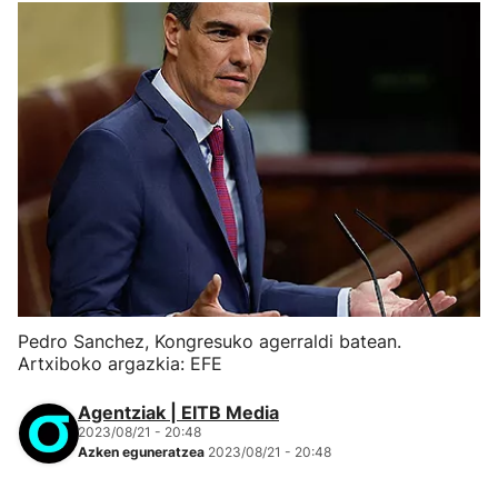
Pedro Sanchez, Kongresuko agerraldi batean.
Artxiboko argazkia: EFE
Agentziak | EITB Media
2023/08/21 - 20:48
Azken eguneratzea
2023/08/21 - 20:48