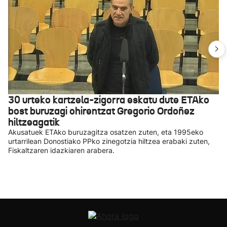
30 urteko kartzela-zigorra eskatu dute ETAko
bost buruzagi ohirentzat Gregorio Ordoñez
hiltzeagatik
Akusatuek ETAko buruzagitza osatzen zuten, eta 1995eko
urtarrilean Donostiako PPko zinegotzia hiltzea erabaki zuten,
Fiskaltzaren idazkiaren arabera.