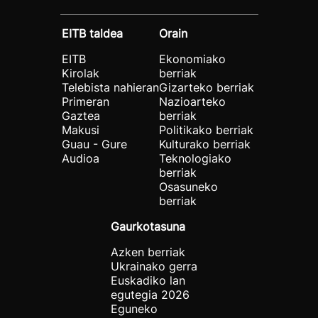
EITB taldea
Orain
EITB
Ekonomiako
Kirolak
berriak
Telebista nahieran
Gizarteko berriak
Primeran
Nazioarteko
Gaztea
berriak
Makusi
Politikako berriak
Guau - Gure
Kulturako berriak
Audioa
Teknologiako
berriak
Osasuneko
berriak
Gaurkotasuna
Azken berriak
Ukrainako gerra
Euskadiko lan
egutegia 2026
Eguneko