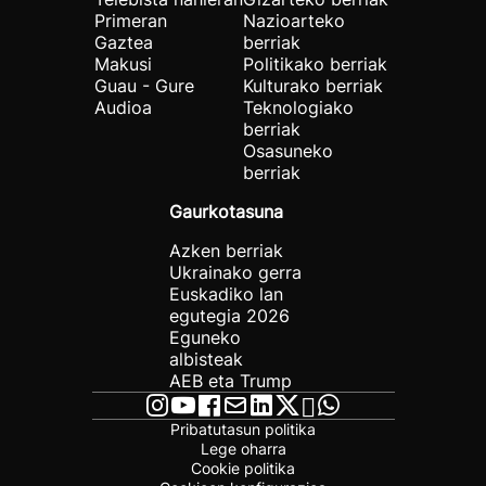
Primeran
Nazioarteko
Gaztea
berriak
Makusi
Politikako berriak
Guau - Gure
Kulturako berriak
Audioa
Teknologiako
berriak
Osasuneko
berriak
Gaurkotasuna
Azken berriak
Ukrainako gerra
Euskadiko lan
egutegia 2026
Eguneko
albisteak
AEB eta Trump
Pribatutasun politika
Lege oharra
Cookie politika