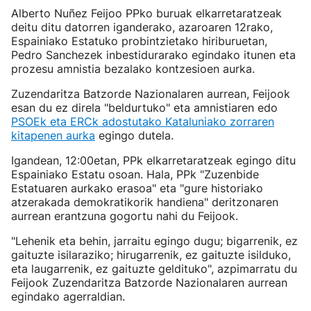
Alberto Nuñez Feijoo PPko buruak elkarretaratzeak
deitu ditu datorren iganderako, azaroaren 12rako,
Espainiako Estatuko probintzietako hiriburuetan,
Pedro Sanchezek inbestidurarako egindako itunen eta
prozesu amnistia bezalako kontzesioen aurka.
Zuzendaritza Batzorde Nazionalaren aurrean, Feijook
esan du ez direla "beldurtuko" eta amnistiaren edo
PSOEk eta ERCk adostutako Kataluniako zorraren
kitapenen aurka
egingo dutela.
Igandean, 12:00etan, PPk elkarretaratzeak egingo ditu
Espainiako Estatu osoan. Hala, PPk "Zuzenbide
Estatuaren aurkako erasoa" eta "gure historiako
atzerakada demokratikorik handiena" deritzonaren
aurrean erantzuna gogortu nahi du Feijook.
"Lehenik eta behin, jarraitu egingo dugu; bigarrenik, ez
gaituzte isilaraziko; hirugarrenik, ez gaituzte isilduko,
eta laugarrenik, ez gaituzte geldituko", azpimarratu du
Feijook Zuzendaritza Batzorde Nazionalaren aurrean
egindako agerraldian.