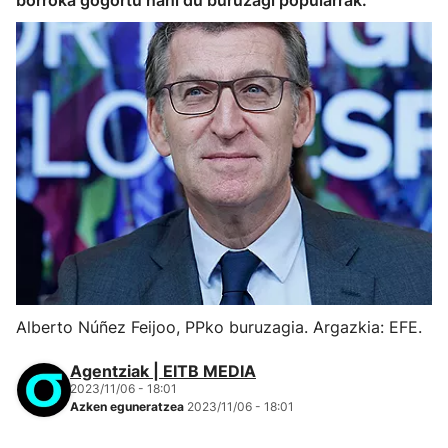
borroka gogortu nahi du buruzagi popularrak.
Alberto Núñez Feijoo, PPko buruzagia. Argazkia: EFE.
Agentziak | EITB MEDIA
2023/11/06 - 18:01
Azken eguneratzea
2023/11/06 - 18:01