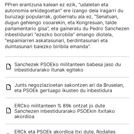
PPren erantzuna kalean ez ezik, "udaletan eta
autonomia erkidegoetan" ere izango dela iragarri du
buruzagi popularrak, gobernatu ala ez, "Senatuan,
dugun gehiengo osoarekin, eta Kongresuan, talde
parlamentario gisa", eta gaineratu du Pedro Sanchezen
inbestidurari "ezezko borobila" emango diotela,
"espainiarren askatasunari, berdintasunari eta
duintasunari baiezko biribila emanda".
Sanchezek PSOEko militanteen babesa jaso du
inbestidurarako itunak egiteko
Junts negoziazioetan sakontzen ari da Bruselan,
eta PSOEk gertuago ikusten du inbestidura
ERCko militanteen % 89k ontzat jo dute
Sanchezen inbestidurarako PSOEkin itxitako
akordioa
ERCk eta PSOEk akordioa itxi dute, Rodalies