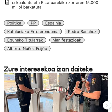
eskualdatu eta Estatuarekiko zorraren 15.000
milioi barkatuta
Politika
PP
Espainia
Kataluniako Erreferenduma
Pedro Sanchez
Eguneko Titularrak
Manifestazioak
Alberto Núñez Feijóo
Zure interesekoa izan daiteke