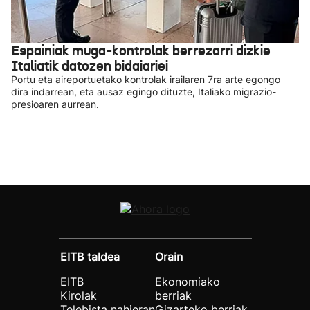
Espainiak muga-kontrolak berrezarri dizkie
Italiatik datozen bidaiariei
Portu eta aireportuetako kontrolak irailaren 7ra arte egongo
dira indarrean, eta ausaz egingo dituzte, Italiako migrazio-
presioaren aurrean.
EITB taldea
Orain
EITB
Ekonomiako
Kirolak
berriak
Telebista nahieran
Gizarteko berriak