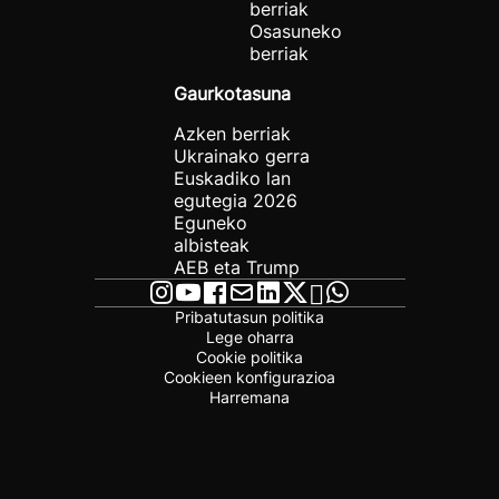
berriak
Osasuneko
berriak
Gaurkotasuna
Azken berriak
Ukrainako gerra
Euskadiko lan
egutegia 2026
Eguneko
albisteak
AEB eta Trump
Pribatutasun politika
Lege oharra
Cookie politika
Cookieen konfigurazioa
Harremana