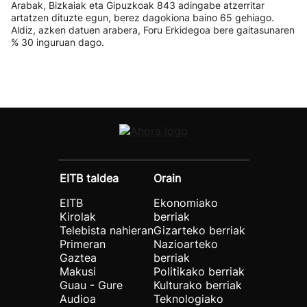
Arabak, Bizkaiak eta Gipuzkoak 843 adingabe atzerritar
artatzen dituzte egun, berez dagokiona baino 65 gehiago.
Aldiz, azken datuen arabera, Foru Erkidegoa bere gaitasunaren
% 30 inguruan dago.
EITB taldea
Orain
EITB
Ekonomiako
Kirolak
berriak
Telebista nahieran
Gizarteko berriak
Primeran
Nazioarteko
Gaztea
berriak
Makusi
Politikako berriak
Guau - Gure
Kulturako berriak
Audioa
Teknologiako