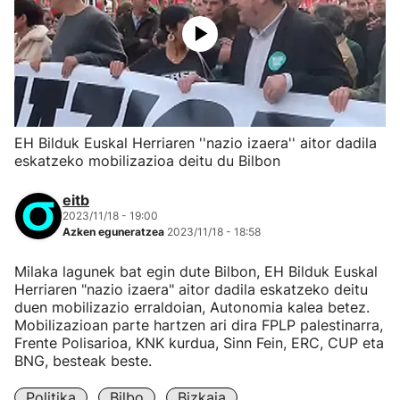
EH Bilduk Euskal Herriaren ''nazio izaera'' aitor dadila
eskatzeko mobilizazioa deitu du Bilbon
eitb
2023/11/18 - 19:00
Azken eguneratzea
2023/11/18 - 18:58
Milaka lagunek bat egin dute Bilbon, EH Bilduk Euskal
Herriaren "nazio izaera" aitor dadila eskatzeko deitu
duen mobilizazio erraldoian, Autonomia kalea betez.
Mobilizazioan parte hartzen ari dira FPLP palestinarra,
Frente Polisarioa, KNK kurdua, Sinn Fein, ERC, CUP eta
BNG, besteak beste.
Politika
Bilbo
Bizkaia