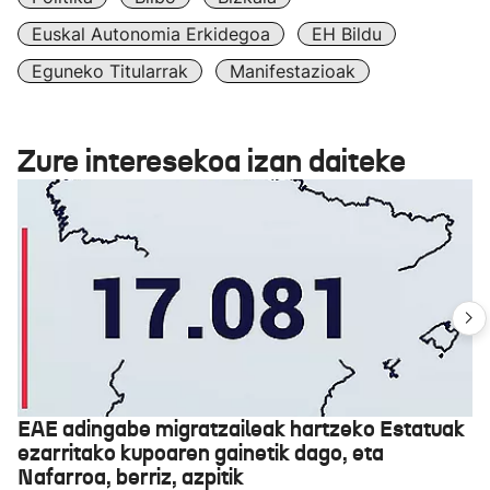
Euskal Autonomia Erkidegoa
EH Bildu
Eguneko Titularrak
Manifestazioak
Zure interesekoa izan daiteke
EAE adingabe migratzaileak hartzeko Estatuak
ezarritako kupoaren gainetik dago, eta
Nafarroa, berriz, azpitik