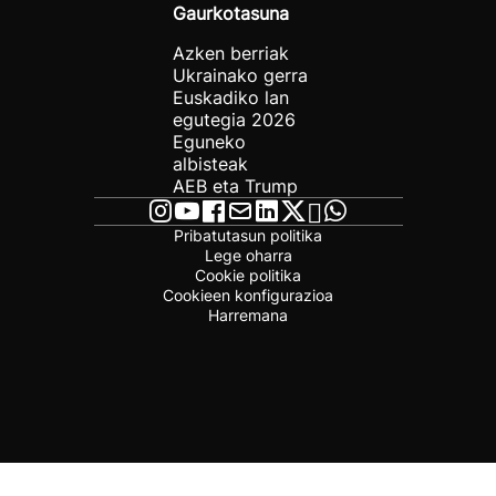
Gaurkotasuna
Azken berriak
Ukrainako gerra
Euskadiko lan
egutegia 2026
Eguneko
albisteak
AEB eta Trump
Pribatutasun politika
Lege oharra
Cookie politika
Cookieen konfigurazioa
Harremana