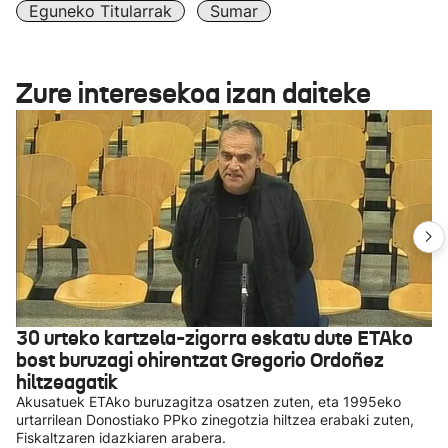
Eguneko Titularrak
Sumar
Zure interesekoa izan daiteke
30 urteko kartzela-zigorra eskatu dute ETAko
bost buruzagi ohirentzat Gregorio Ordoñez
hiltzeagatik
Akusatuek ETAko buruzagitza osatzen zuten, eta 1995eko
urtarrilean Donostiako PPko zinegotzia hiltzea erabaki zuten,
Fiskaltzaren idazkiaren arabera.