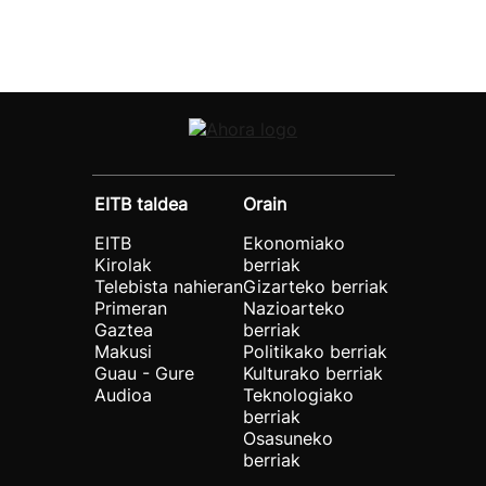
EITB taldea
Orain
EITB
Ekonomiako
Kirolak
berriak
Telebista nahieran
Gizarteko berriak
Primeran
Nazioarteko
Gaztea
berriak
Makusi
Politikako berriak
Guau - Gure
Kulturako berriak
Audioa
Teknologiako
berriak
Osasuneko
berriak