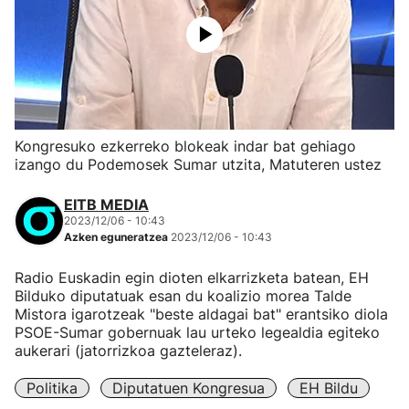
Kongresuko ezkerreko blokeak indar bat gehiago
izango du Podemosek Sumar utzita, Matuteren ustez
EITB MEDIA
2023/12/06 - 10:43
Azken eguneratzea
2023/12/06 - 10:43
Radio Euskadin egin dioten elkarrizketa batean, EH
Bilduko diputatuak esan du koalizio morea Talde
Mistora igarotzeak "beste aldagai bat" erantsiko diola
PSOE-Sumar gobernuak lau urteko legealdia egiteko
aukerari (jatorrizkoa gazteleraz).
Politika
Diputatuen Kongresua
EH Bildu