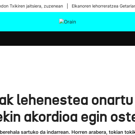
|
don Txikiren jaitsiera, zuzenean
Elkanoren lehorreratzea Getaria
tura
Ikusmiran
Egural
Osasuna
Teknologia
ak lehenestea onartu
kin akordioa egin ost
 berehala sartuko da indarrean. Horren arabera, tokian tok