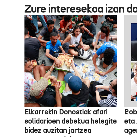
Zure interesekoa izan d
Elkarrekin Donostiak afari
Rob
solidarioen debekua helegite
eta
bidez auzitan jartzea
age