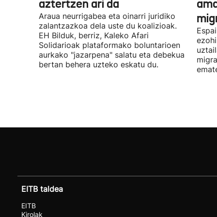
aztertzen ari da
ama
Araua neurrigabea eta oinarri juridiko
migr
zalantzazkoa dela uste du koalizioak.
Espai
EH Bilduk, berriz, Kaleko Afari
ezohi
Solidarioak plataformako boluntarioen
uztai
aurkako "jazarpena" salatu eta debekua
migra
bertan behera uzteko eskatu du.
emat
EITB taldea
EITB
Kirolak