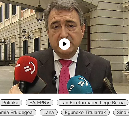
Politika
EAJ-PNV
Lan Erreformaren Lege Berria
omia Erkidegoa
Lana
Eguneko Titularrak
Sindi