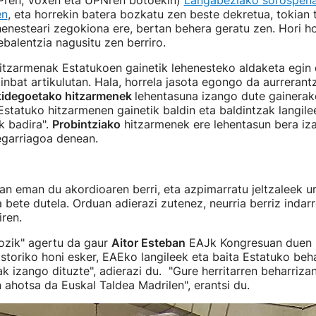
ren, Voxen eta UPNren botoekin)
Langabeziako sorospena
en
, eta horrekin batera bozkatu zen beste dekretua, tokian 
enesteari zegokiona ere, bertan behera geratu zen. Hori ho
balentzia nagusitu zen berriro.
itzarmenak Estatukoen gainetik lehenesteko aldaketa egin 
inbat artikulutan. Hala, horrela jasota egongo da aurrerant
kidegoetako hitzarmenek
lehentasuna izango dute gainerak
statuko hitzarmenen gainetik baldin eta baldintzak langile
k badira".
Probintziako
hitzarmenek ere lehentasun bera iz
garriagoa denean.
n eman du akordioaren berri, eta azpimarratu jeltzaleek ur
bete dutela. Orduan adierazi zutenez, neurria berriz indar
iren.
pozik" agertu da gaur
Aitor Esteban
EAJk Kongresuan duen 
istoriko honi esker, EAEko langileek eta baita Estatuko beh
k izango dituzte", adierazi du. "Gure herritarren beharriza
 ahotsa da Euskal Taldea Madrilen", erantsi du.