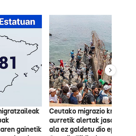
igratzaileak
Ceutako migrazio krisiaren
uak
aurretik alertak jaso zituen
aren gainetik
ala ez galdetu dio epaileak