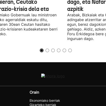
ieran, Ceutako
dago, eta Nafar
azio-krisia dela eta
azpitik
niako Gobernuak lau ministroen
Arabak, Bizkaiak eta
ko agerraldiak eskatu ditu,
adingabe atzerritar a
laren 30ean Ceutan hasitako
egun, berez dagokion
zio-krisiaren kudeaketaren berri
gehiago. Aldiz, azken
eko.
Foru Erkidegoa bere 
inguruan dago.
Orain
Ekonomiako berriak
Gizarteko berriak