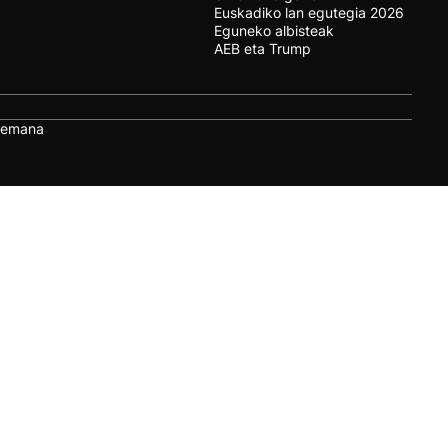
Euskadiko lan egutegia 2026
Eguneko albisteak
AEB eta Trump
remana