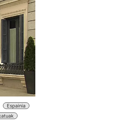
Espainia
katuak