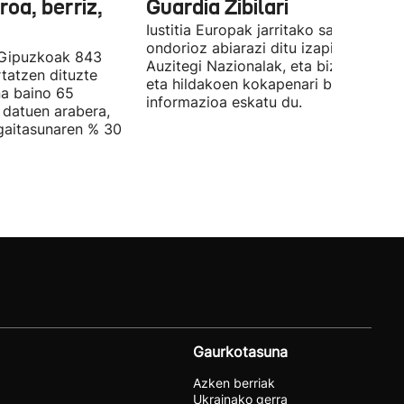
roa, berriz,
Guardia Zibilari
Iustitia Europak jarritako salaketaren
ondorioz abiarazi ditu izapideak
 Gipuzkoak 843
Auzitegi Nazionalak, eta bizi direnen
rtatzen dituzte
eta hildakoen kokapenari buruzko
a baino 65
informazioa eskatu du.
 datuen arabera,
gaitasunaren % 30
Gaurkotasuna
Azken berriak
Ukrainako gerra