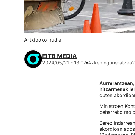
Artxiboko irudia
EITB MEDIA
2024/05/21 - 13:07
Azken eguneratzea
2
Aurrerantzean
hitzarmenak
le
duten akordioa
Ministroen Kont
beharreko mold
Berez indarrean
akordioan adost