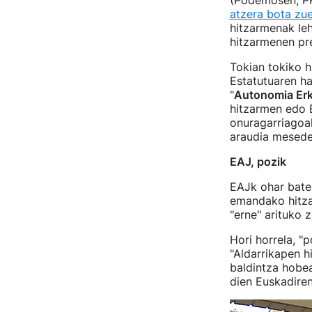
(Podemosen, PP
atzera bota zu
hitzarmenak leh
hitzarmenen pre
Tokian tokiko h
Estatutuaren ha
"
Autonomia Er
hitzarmen edo E
onuragarriagoa
araudia mesede
EAJ, pozik
EAJk ohar batea
emandako hitza 
"erne" arituko z
Hori horrela, "
"Aldarrikapen h
baldintza hobea
dien Euskadiren