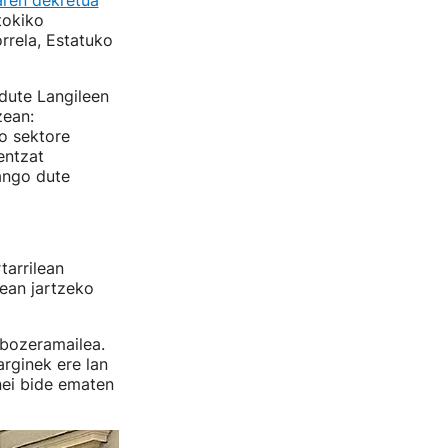
ren dekretua
tokiko
rrela, Estatuko
dute Langileen
zean:
o sektore
entzat
ango dute
tarrilean
rean jartzeko
bozeramailea.
arginek ere lan
nei bide ematen