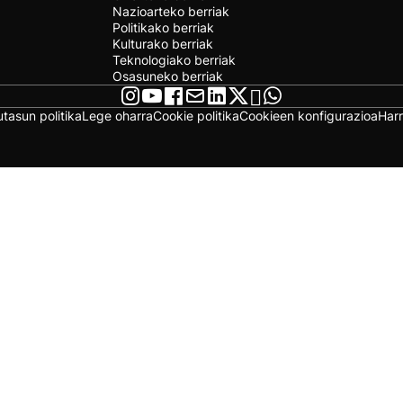
Nazioarteko berriak
Politikako berriak
Kulturako berriak
Teknologiako berriak
Osasuneko berriak
utasun politika
Lege oharra
Cookie politika
Cookieen konfigurazioa
Har