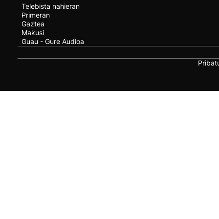
Telebista nahieran
Primeran
Gaztea
Makusi
Guau - Gure Audioa
Pribat