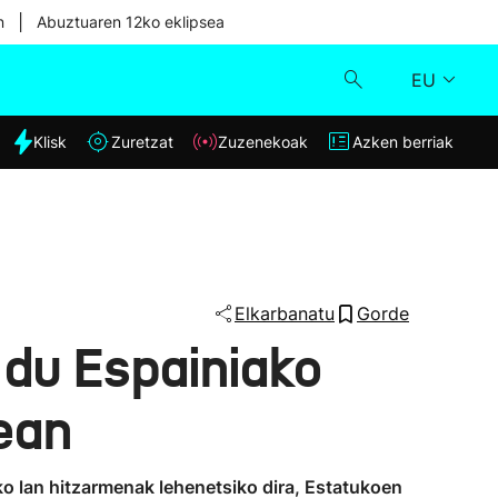
|
n
Abuztuaren 12ko eklipsea
EU
dia
Klisk
Zuretzat
Zuzenekoak
Azken berriak
Klisk
Zuzenekoak
Zuretzat
Elkarbanatu
Gorde
 du Espainiako
Azken berriak
ean
iko lan hitzarmenak lehenetsiko dira, Estatukoen