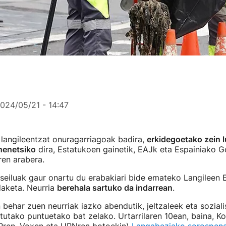
024/05/21 - 14:47
, langileentzat onuragarriagoak badira,
erkidegoetako zein l
henetsiko
dira, Estatukoen gainetik, EAJk eta Espainiako G
ren arabera.
seiluak gaur onartu du erabakiari bide emateko Langileen 
aketa. Neurria
berehala sartuko da indarrean
.
 behar zuen neurriak iazko abendutik, jeltzaleek eta soziali
utako puntuetako bat zelako. Urtarrilaren 10ean, baina, K