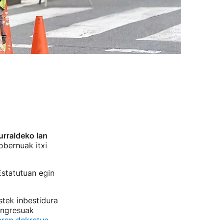
urraldeko lan
obernuak itxi
Estatutuan egin
stek inbestidura
ongresuak