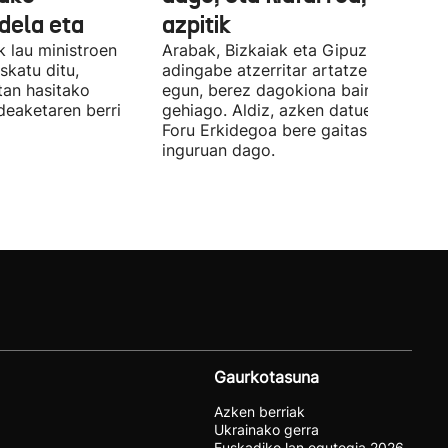
 dela eta
azpitik
 lau ministroen
Arabak, Bizkaiak eta Gipuzkoak 843
skatu ditu,
adingabe atzerritar artatzen dituzte
tan hasitako
egun, berez dagokiona baino 65
deaketaren berri
gehiago. Aldiz, azken datuen arabera,
Foru Erkidegoa bere gaitasunaren % 
inguruan dago.
Gaurkotasuna
Azken berriak
Ukrainako gerra
Euskadiko lan egutegia 2026