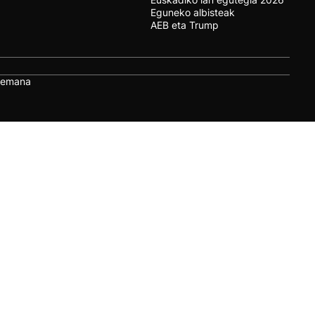
Eguneko albisteak
AEB eta Trump
remana