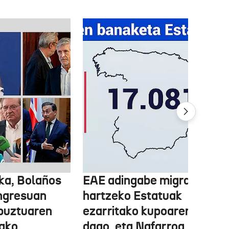
ka, Bolaños
EAE adingabe migratzailea
ngresuan
hartzeko Estatuak
abuztuaren
ezarritako kupoaren gainet
ako
dago, eta Nafarroa, berriz,