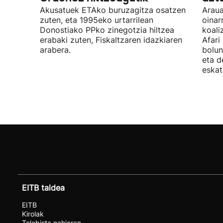
Akusatuek ETAko buruzagitza osatzen
Araua
zuten, eta 1995eko urtarrilean
oinar
Donostiako PPko zinegotzia hiltzea
koali
erabaki zuten, Fiskaltzaren idazkiaren
Afari
arabera.
bolun
eta d
eskat
EITB taldea
EITB
Kirolak
Telebista nahieran