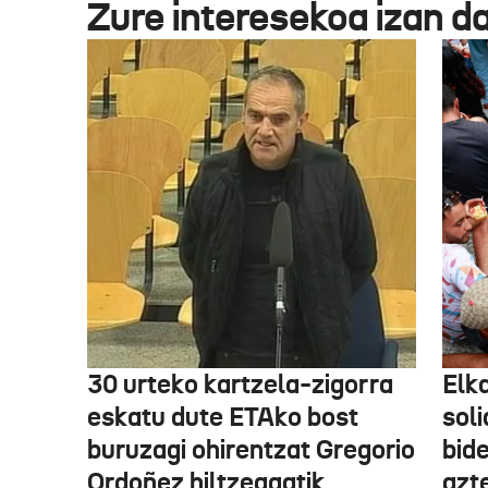
Zure interesekoa izan d
30 urteko kartzela-zigorra
Elka
eskatu dute ETAko bost
sol
buruzagi ohirentzat Gregorio
bide
Ordoñez hiltzeagatik
azte