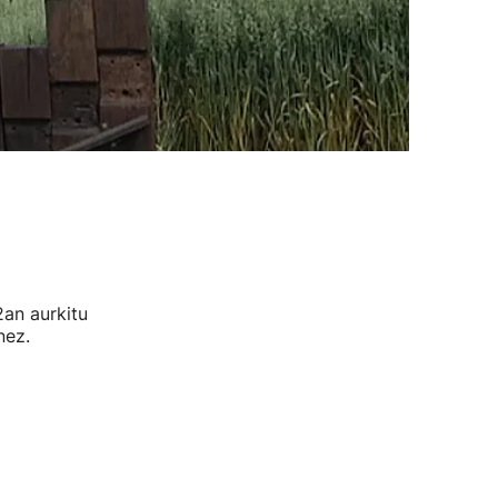
2an aurkitu
nez.