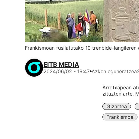
Frankismoan fusilatutako 10 trenbide-langileren
EITB MEDIA
2024/06/02 - 19:47
Azken eguneratzea
Arrotxapean atx
zituzten arte. 
Gizartea
Frankismoa