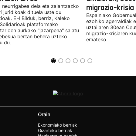
 neurrigabea dela eta zalantzazko
migrazio-krisia
ri juridikoak dituela uste du
Espainiako Gobernuak
zioak. EH Bilduk, berriz, Kaleko
ezohiko agerraldiak e
 Solidarioak plataformako
uztailaren 30ean Ceu
tarioen aurkako "jazarpena" salatu
migrazio-krisiaren ku
ebekua bertan behera uzteko
emateko.
u du.
Orain
Ekonomiako berriak
Gizarteko berriak
Nazioarteko berriak