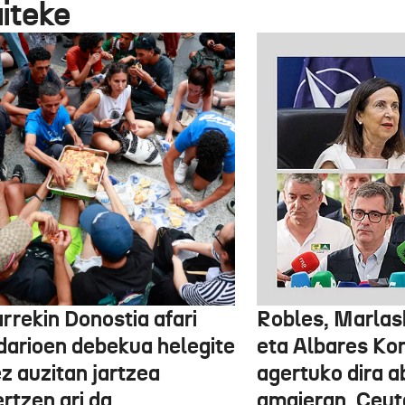
aiteke
rrekin Donostia afari
Robles, Marlas
idarioen debekua helegite
eta Albares Ko
z auzitan jartzea
agertuko dira 
rtzen ari da
amaieran, Ceut