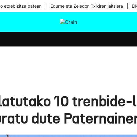
|
|
ko etxebizitza batean
Edurne eta Zeledon Txikiren jaitsiera
El
tura
Ikusmiran
Egural
Osasuna
Teknologia
atutako 10 trenbide-l
ratu dute Paternaine