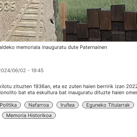
 aldeko memoriala inauguratu dute Paternainen
2024/06/02 - 19:45
ilotu zituzten 1936an, eta ez zuten haien berririk izan 202
Monolito bat eta eskultura bat inauguratu dituzte haien ome
Politika
Nafarroa
Iruñea
Eguneko Titularrak
Memoria Historikoa