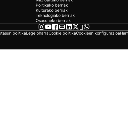
Politikako berriak
Kulturako berriak
Teknologiako berriak
Osasuneko berriak
utasun politika
Lege oharra
Cookie politika
Cookieen konfigurazioa
Har