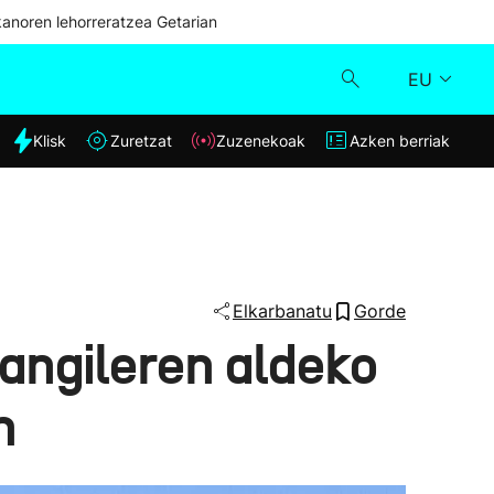
kanoren lehorreratzea Getarian
EU
dia
Klisk
Zuretzat
Zuzenekoak
Azken berriak
Klisk
Zuzenekoak
Zuretzat
Elkarbanatu
Gorde
angileren aldeko
Azken berriak
n