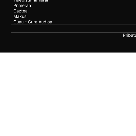
Primeran
Gaztea
Makusi
Guau - Gure Audioa
Pribat