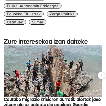
Euskal Autonomia Erkidegoa
Eguneko Titularrak
Zerga Politika
Ostatuak
Sumar
Zure interesekoa izan daiteke
Ceutako migrazio krisiaren aurretik alertak jaso
zituen ala ez galdetu dio epaileak Guardia