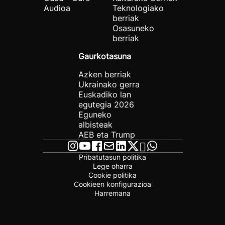
Audioa
Teknologiako
berriak
Osasuneko
berriak
Gaurkotasuna
Azken berriak
Ukrainako gerra
Euskadiko lan
egutegia 2026
Eguneko
albisteak
AEB eta Trump
Pribatutasun politika
Lege oharra
Cookie politika
Cookieen konfigurazioa
Harremana