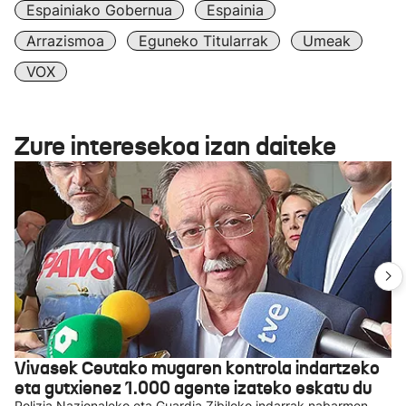
Espainiako Gobernua
Espainia
Arrazismoa
Eguneko Titularrak
Umeak
VOX
Zure interesekoa izan daiteke
Vivasek Ceutako mugaren kontrola indartzeko
eta gutxienez 1.000 agente izateko eskatu du
Polizia Nazionaleko eta Guardia Zibileko indarrak nabarmen