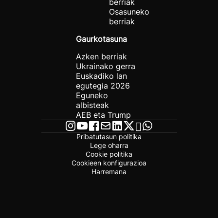
berriak
Osasuneko
berriak
Gaurkotasuna
Azken berriak
Ukrainako gerra
Euskadiko lan
egutegia 2026
Eguneko
albisteak
AEB eta Trump
Pribatutasun politika
Lege oharra
Cookie politika
Cookieen konfigurazioa
Harremana