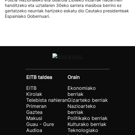
handitzeko eta uztailaren 30eko sarrera masiboa berriro ez
gertatzeko neurriak hartzeko eskatu dio Ceutako presidenteak
Espainiako Gobernuari.
EITB taldea
Orain
EITB
Ekonomiako
Kirolak
berriak
Telebista nahieran
Gizarteko berriak
Primeran
Nazioarteko
Gaztea
berriak
Makusi
Politikako berriak
Guau - Gure
Kulturako berriak
Audioa
Teknologiako