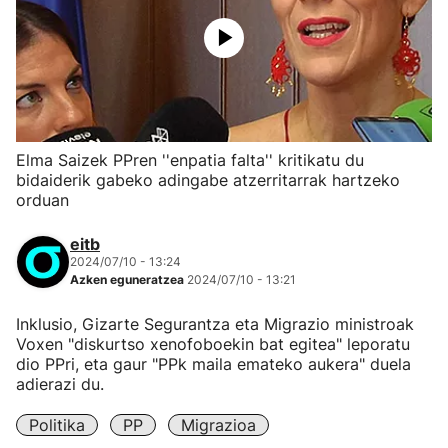
Elma Saizek PPren ''enpatia falta'' kritikatu du
bidaiderik gabeko adingabe atzerritarrak hartzeko
orduan
eitb
2024/07/10 - 13:24
Azken eguneratzea
2024/07/10 - 13:21
Inklusio, Gizarte Segurantza eta Migrazio ministroak
Voxen "diskurtso xenofoboekin bat egitea" leporatu
dio PPri, eta gaur "PPk maila emateko aukera" duela
adierazi du.
Politika
PP
Migrazioa