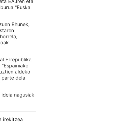
 eta EAJren eta
 burua "Euskal
 zuen Ehunek,
istaren
horrela,
ioak
l Errepublika
, "Espainiako
guztien aldeko
 parte dela
 ideia nagusiak
 irekitzea