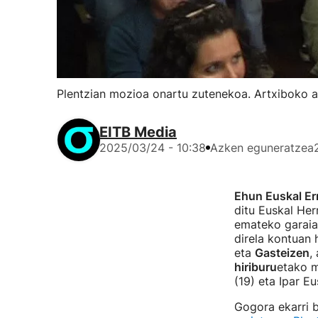
Plentzian mozioa onartu zutenekoa. Artxiboko a
EITB Media
2025/03/24 - 10:38
Azken eguneratzea
Ehun Euskal Er
ditu Euskal Her
emateko garaia"
direla kontuan 
eta
Gasteizen
,
hiriburu
etako m
(19) eta Ipar E
Gogora ekarri 