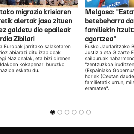
tako migrazio krisiaren
Melgosa: "Esta
etik alertak jaso zituen
betebeharra da
ez galdetu dio epaileak
familiekin itzul
dia Zibilari
agortzea"
tia Europak jarritako salaketaren
Eusko Jaurlaritzako B
ioz abiarazi ditu izapideak
Justizia eta Gizarte
egi Nazionalak, eta bizi direnen
sailburuak nabarmend
ildakoen kokapenari buruzko
"zentzuzkoa iruditze
mazioa eskatu du.
(Espainiako Gobernu
horiek (Ceutan daude
familietatik urrun, mi
eramatea".