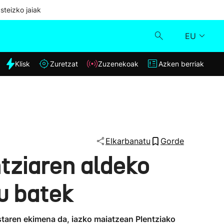
steizko jaiak
EU
dia
Klisk
Zuretzat
Zuzenekoak
Azken berriak
Klisk
Zuzenekoak
Zuretzat
Elkarbanatu
Gorde
tziaren aldeko
Azken berriak
u batek
taren ekimena da, iazko maiatzean Plentziako