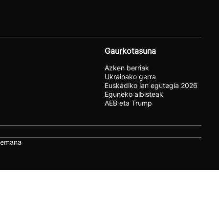
Gaurkotasuna
Azken berriak
Ukrainako gerra
Euskadiko lan egutegia 2026
Eguneko albisteak
AEB eta Trump
remana