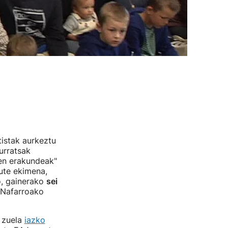
istak aurkeztu
urratsak
den erakundeak"
ute ekimena,
ro, gainerako
sei
 Nafarroako
 zuela
iazko