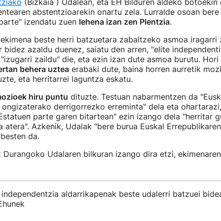
tziako
(Bizkaia ) Udalean, eta EH Bilduren aldeko botoekin
ntearen abstentzioarekin onartu zela. Lurralde osoan bere
 parte" izendatu zuen
lehena izan zen Plentzia
.
ekimena beste herri batzuetara zabaltzeko asmoa iragarri
r bidez azaldu duenez, saiatu den arren, "elite independent
"izugarri zaildu" die, eta ezin izan dute asmoa burutu. Hori 
rtan behera uztea
erabaki dute, baina horren aurretik moz
uzte, eta herritarrei laguntza eskatu.
ozioek hiru puntu
dituzte. Testuan nabarmentzen da "Euska
n ongizaterako derrigorrezko erreminta" dela eta ohartarazi
Estatuen parte garen bitartean" ezin izango dela "herritar 
ra atera". Azkenik, Udalak "bere burua Euskal Errepublikaren
abesten da.
Durangoko Udalaren bilkuran izango dira etzi, ekimenaren
 independentzia aldarrikapenak beste udalerri batzuei bidea
Ehunek