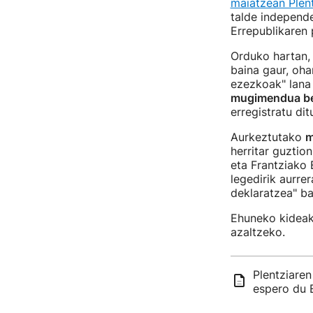
maiatzean Plen
talde independe
Errepublikaren
Orduko hartan, 
baina gaur, oha
ezezkoak" lana 
mugimendua be
erregistratu dit
Aurkeztutako
m
herritar guztio
eta Frantziako 
legedirik aurre
deklaratzea" b
Ehuneko kideak 
azaltzeko.
Plentziaren
espero du 