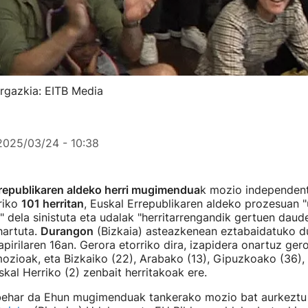
rgazkia: EITB Media
2025/03/24 - 10:38
republikaren aldeko herri mugimendua
k mozio independent
riko
101 herritan
, Euskal Errepublikaren aldeko prozesuan "
 dela sinistuta eta udalak "herritarrengandik gertuen dau
hartuta.
Durangon
(Bizkaia) asteazkenean eztabaidatuko d
 apirilaren 16an. Gerora etorriko dira, izapidera onartuz ge
ozioak, eta Bizkaiko (22), Arabako (13), Gipuzkoako (36),
uskal Herriko (2) zenbait herritakoak ere.
behar da Ehun mugimenduak tankerako mozio bat aurkeztu