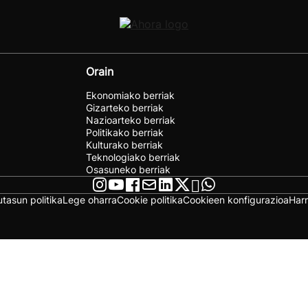
Orain
Ekonomiako berriak
Gizarteko berriak
Nazioarteko berriak
Politikako berriak
Kulturako berriak
Teknologiako berriak
Osasuneko berriak
utasun politika
Lege oharra
Cookie politika
Cookieen konfigurazioa
Har