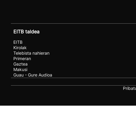
EITB taldea
EITB
Kirolak
Telebista nahieran
Primeran
Gaztea
Makusi
Guau - Gure Audioa
Pribat