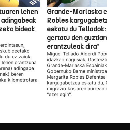
tuaren lehen
Grande-Marlaska eta
 adingabeak
Robles kargugabetzea
tzeko bideak
eskatu du Telladok: "Ceuta
gertatu den guztiaren
erdintasun,
erantzuleak dira"
 Eskubideetako
Miguel Tellado Alderdi Popularraren
u du ez zaiola
idazkari nagusiak, Gasteiztik, Fernan
n lehen erantzuna
Grande-Marlaska Espainiako
arena) adingabe
Gobernuko Barne ministroa eta
nak) beren
Margarita Robles Defentsa ministroa
laka kilometrotara,
kargugabetzea eskatu du, Ceutako
migrazio krisiaren aurrean ez dutelak
"ezer egin".