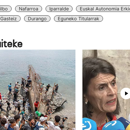
ilbo
Nafarroa
Iparralde
Euskal Autonomia Erk
Gasteiz
Durango
Eguneko Titularrak
aiteke