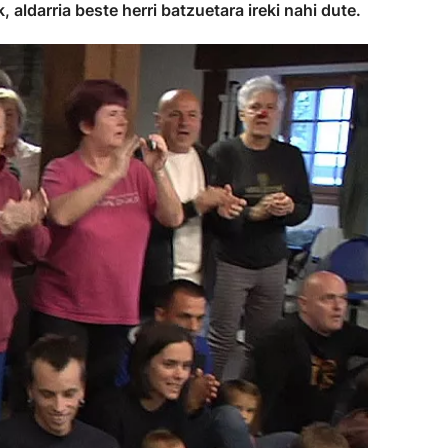
ldarria beste herri batzuetara ireki nahi dute.