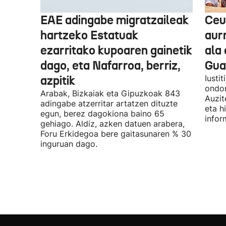
EAE adingabe migratzaileak
Ceu
hartzeko Estatuak
aurr
ezarritako kupoaren gainetik
ala 
dago, eta Nafarroa, berriz,
Guar
azpitik
Iusti
ondor
Arabak, Bizkaiak eta Gipuzkoak 843
Auzit
adingabe atzerritar artatzen dituzte
eta h
egun, berez dagokiona baino 65
infor
gehiago. Aldiz, azken datuen arabera,
Foru Erkidegoa bere gaitasunaren % 30
inguruan dago.