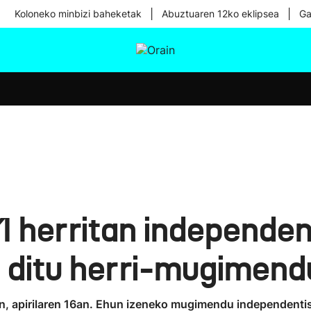
|
|
Koloneko minbizi baheketak
Abuztuaren 12ko eklipsea
Ga
tura
Ikusmiran
Egural
Osasuna
Teknologia
1 herritan independen
 ditu herri-mugimend
n, apirilaren 16an. Ehun izeneko mugimendu independentis