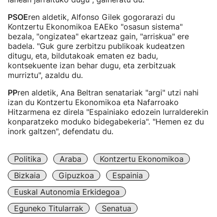
PSOE
ren aldetik, Alfonso Gilek gogorarazi du
Kontzertu Ekonomikoa EAEko "osasun sistema"
bezala, "ongizatea" ekartzeaz gain, "arriskua" ere
badela. "Guk gure zerbitzu publikoak kudeatzen
ditugu, eta, bildutakoak ematen ez badu,
kontsekuente izan behar dugu, eta zerbitzuak
murriztu", azaldu du.
PP
ren aldetik, Ana Beltran senatariak "argi" utzi nahi
izan du Kontzertu Ekonomikoa eta Nafarroako
Hitzarmena ez direla "Espainiako edozein lurralderekin
konparatzeko moduko bidegabekeria". "Hemen ez du
inork galtzen", defendatu du.
Politika
Araba
Kontzertu Ekonomikoa
Bizkaia
Gipuzkoa
Espainia
Euskal Autonomia Erkidegoa
Eguneko Titularrak
Senatua