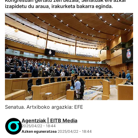
Kongresuan gertatu zen bezala, Senatuak ere azkar
izapidetu du araua, irakurketa bakarra eginda.
Senatua. Artxiboko argazkia: EFE
Agentziak | EITB Media
2025/04/22 - 18:44
Azken eguneratzea
2025/04/22 - 18:44