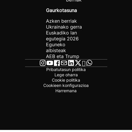
Gaurkotasuna
Azken berriak
Ukrainako gerra
Euskadiko lan
egutegia 2026
Eguneko
albisteak
AEB eta Trump
Pribatutasun politika
Lege oharra
Cookie politika
Cookieen konfigurazioa
Harremana