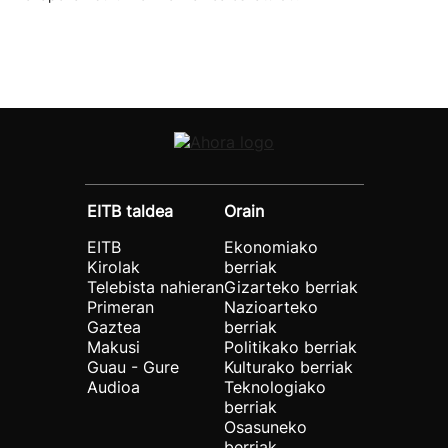
EITB taldea
Orain
EITB
Ekonomiako
Kirolak
berriak
Telebista nahieran
Gizarteko berriak
Primeran
Nazioarteko
Gaztea
berriak
Makusi
Politikako berriak
Guau - Gure
Kulturako berriak
Audioa
Teknologiako
berriak
Osasuneko
berriak