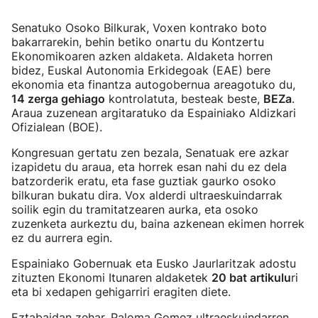
Senatuko Osoko Bilkurak, Voxen kontrako boto
bakarrarekin, behin betiko onartu du Kontzertu
Ekonomikoaren azken aldaketa. Aldaketa horren
bidez, Euskal Autonomia Erkidegoak (EAE) bere
ekonomia eta finantza autogobernua areagotuko du,
14 zerga gehiago
kontrolatuta, besteak beste,
BEZa
.
Araua zuzenean argitaratuko da Espainiako Aldizkari
Ofizialean (BOE).
Kongresuan gertatu zen bezala, Senatuak ere azkar
izapidetu du araua, eta horrek esan nahi du ez dela
batzorderik eratu, eta fase guztiak gaurko osoko
bilkuran bukatu dira. Vox alderdi ultraeskuindarrak
soilik egin du tramitatzearen aurka, eta osoko
zuzenketa aurkeztu du, baina azkenean ekimen horrek
ez du aurrera egin.
Espainiako Gobernuak eta Eusko Jaurlaritzak adostu
zituzten Ekonomi Itunaren aldaketek
20 bat artikulu
ri
eta bi xedapen gehigarriri eragiten diete.
Eztabaidan zehar, Paloma Gomez ultraeskuindarren