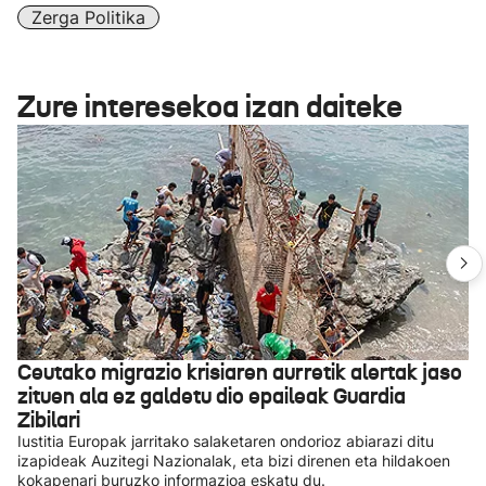
Zerga Politika
Zure interesekoa izan daiteke
Ceutako migrazio krisiaren aurretik alertak jaso
zituen ala ez galdetu dio epaileak Guardia
Zibilari
Iustitia Europak jarritako salaketaren ondorioz abiarazi ditu
izapideak Auzitegi Nazionalak, eta bizi direnen eta hildakoen
kokapenari buruzko informazioa eskatu du.