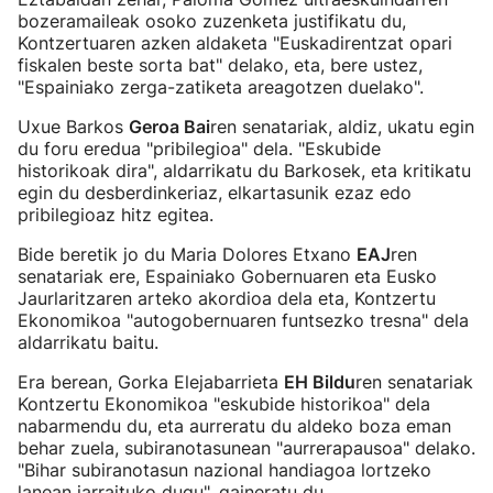
bozeramaileak osoko zuzenketa justifikatu du,
Kontzertuaren azken aldaketa "Euskadirentzat opari
fiskalen beste sorta bat" delako, eta, bere ustez,
"Espainiako zerga-zatiketa areagotzen duelako".
Uxue Barkos
Geroa Bai
ren senatariak, aldiz, ukatu egin
du foru eredua "pribilegioa" dela. "Eskubide
historikoak dira", aldarrikatu du Barkosek, eta kritikatu
egin du desberdinkeriaz, elkartasunik ezaz edo
pribilegioaz hitz egitea.
Bide beretik jo du Maria Dolores Etxano
EAJ
ren
senatariak ere, Espainiako Gobernuaren eta Eusko
Jaurlaritzaren arteko akordioa dela eta, Kontzertu
Ekonomikoa "autogobernuaren funtsezko tresna" dela
aldarrikatu baitu.
Era berean, Gorka Elejabarrieta
EH Bildu
ren senatariak
Kontzertu Ekonomikoa "eskubide historikoa" dela
nabarmendu du, eta aurreratu du aldeko boza eman
behar zuela, subiranotasunean "aurrerapausoa" delako.
"Bihar subiranotasun nazional handiagoa lortzeko
lanean jarraituko dugu", gaineratu du.